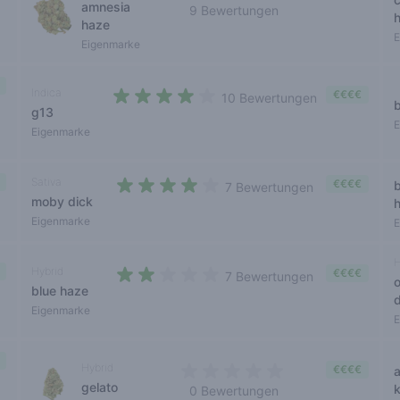
amnesia
9 Bewertungen
haze
3,7 out of 5 stars
E
Eigenmarke
Indica
€€€€
10 Bewertungen
g13
4 out of 5 stars
E
Eigenmarke
Sativa
€€€€
7 Bewertungen
moby dick
3,4 out of 5 stars
Eigenmarke
E
H
Hybrid
€€€€
7 Bewertungen
blue haze
1,6 out of 5 stars
d
Eigenmarke
E
Hybrid
€€€€
gelato
0 Bewertungen