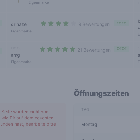
0 out of 5 stars
Eigenmarke
E
€€€€
dr haze
9 Bewertungen
4 out of 5 stars
Eigenmarke
E
Indica
S
€€€€
21 Bewertungen
amg
4,3 out of 5 stars
Eigenmarke
E
Öffnungszeiten
TAG
r Seite wurden nicht von
 wie Dir auf dem neuesten
unden hast, bearbeite bitte
Montag