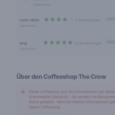
Eigenmarke
€€€€
ceres hilton
9 Bewertungen
3,6 out of 5 stars
Eigenmarke
€€€€
amg
21 Bewertungen
4,3 out of 5 stars
Eigenmarke
Über den Coffeeshop
The Crow
Dieser Coffeeshop und die Informationen auf diese
Greenmeister überprüft - sie werden von Benutzern
Stand gehalten. Wenn Du falsche Informationen gef
diesen Coffeeshop.