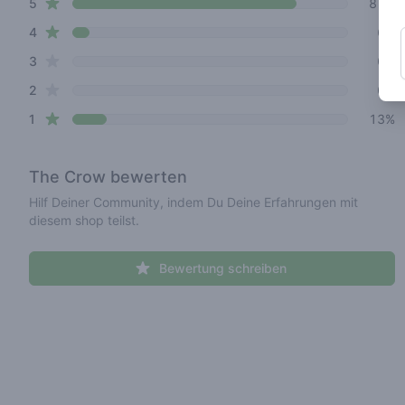
star reviews
Review data
5
81%
star reviews
4
6%
star reviews
3
0%
star reviews
2
0%
star reviews
1
13%
The Crow
bewerten
Hilf Deiner Community, indem Du Deine Erfahrungen mit
diesem shop teilst.
Bewertung schreiben