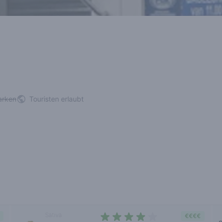
arken
Touristen erlaubt
Sativa
€€€€
c