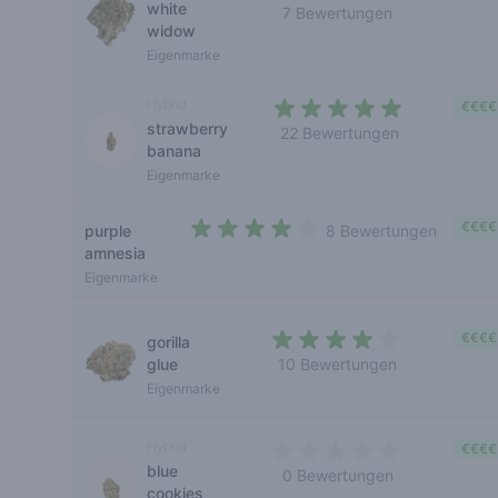
white
7 Bewertungen
widow
3,1 out of 5 stars
Eigenmarke
Hybrid
€€€€
strawberry
22 Bewertungen
banana
4,1 out of 5 stars
Eigenmarke
€€€€
purple
8 Bewertungen
3,5 out of 5 stars
amnesia
Eigenmarke
€€€€
gorilla
glue
10 Bewertungen
4 out of 5 stars
Eigenmarke
Hybrid
€€€€
blue
0 Bewertungen
cookies
0 out of 5 stars