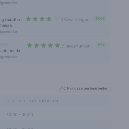
igenmarke
€€€€
big buddha
3 Bewertungen
4 out of 5 stars
cheese
igenmarke
ativa
€€€
7 Bewertungen
santa maria
4,3 out of 5 stars
igenmarke
öffnungszeiten bearbeiten
GEÖFFNET - GESCHLOSSEN
10:00
-
00:00