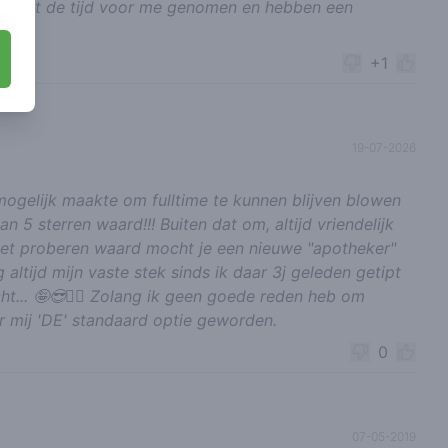
rd echt de tijd voor me genomen en hebben een
oen.
+1
19-07-2026
mogelijk maakte om fulltime te kunnen blijven blowen
dan 5 sterren waard!!! Buiten dat om, altijd vriendelijk
het proberen waard mocht je een nieuwe "apotheker"
altijd mijn vaste stek sinds ik daar 3j geleden getipt
ht... 🤪😎✌🏻 Zolang ik geen goede reden heb om
r mij 'DE' standaard optie geworden.
0
07-05-2019