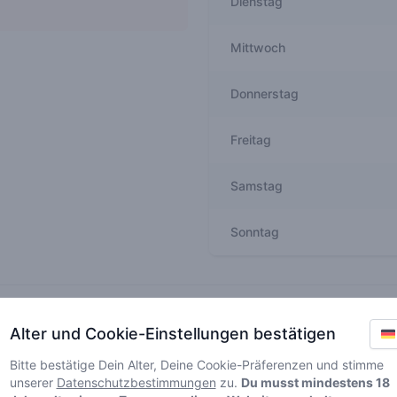
Dienstag
Mittwoch
Donnerstag
Freitag
Samstag
Sonntag
Recent reviews
Alter und Cookie-Einstellungen bestätigen
cannaview_nl
Bitte bestätige Dein Alter, Deine Cookie-Präferenzen und stimme
5
🥦
/ 5
unserer
Datenschutzbestimmungen
zu.
Du musst mindestens 18