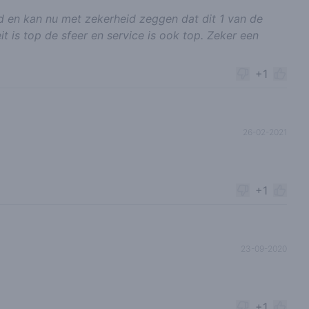
d en kan nu met zekerheid zeggen dat dit 1 van de
it is top de sfeer en service is ook top. Zeker een
+1
26-02-2021
+1
23-09-2020
+1