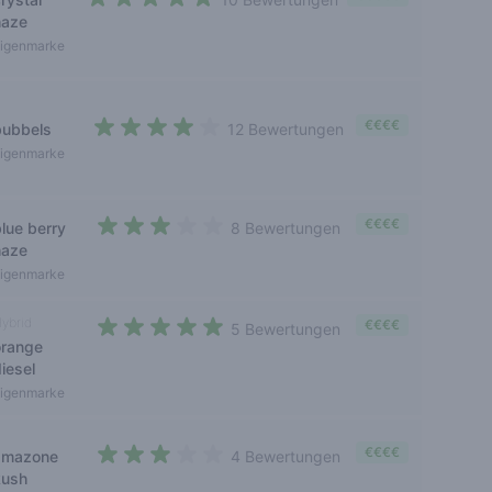
4,2 out of 5 stars
haze
igenmarke
€€€€
bubbels
12 Bewertungen
3,8 out of 5 stars
igenmarke
€€€€
blue berry
8 Bewertungen
2,4 out of 5 stars
haze
igenmarke
ybrid
€€€€
5 Bewertungen
orange
4,6 out of 5 stars
iesel
igenmarke
€€€€
amazone
4 Bewertungen
3 out of 5 stars
kush