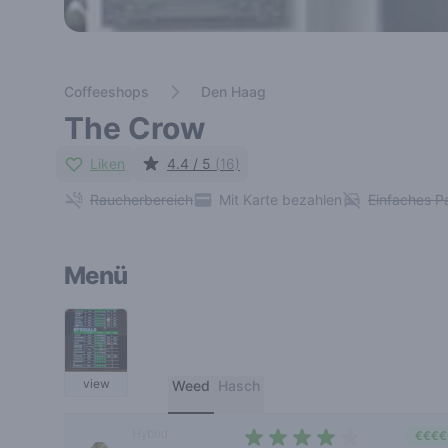
Coffeeshops
Den Haag
The Crow
Liken
4.4 / 5
(16)
Raucherbereich
Mit Karte bezahlen
Einfaches P
Menü
view
Weed
Hasch
Hybrid
€€€€