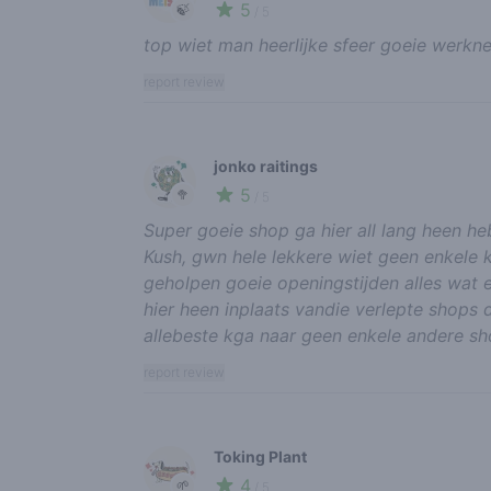
5
🍃
/ 5
top wiet man heerlijke sfeer goeie werkne
report review
jonko raitings
5
🥦
/ 5
Super goeie shop ga hier all lang heen he
Kush, gwn hele lekkere wiet geen enkele ke
geholpen goeie openingstijden alles wat
hier heen inplaats vandie verlepte shops d
allebeste kga naar geen enkele andere s
report review
Toking Plant
4
🌱
/ 5