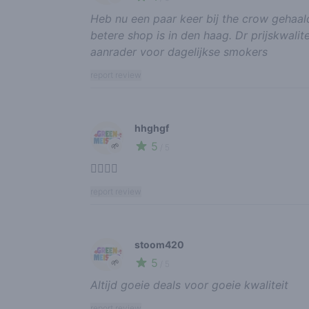
Heb nu een paar keer bij the crow gehaal
betere shop is in den haag. Dr prijskwalite
aanrader voor dagelijkse smokers
report review
hhghgf
5
🌱
/ 5
👍🏼👍🏼
report review
stoom420
5
🌱
/ 5
Altijd goeie deals voor goeie kwaliteit
report review