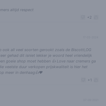
mers altijd respect
+2
17-03-2024
b ook all veel soorten gerookt zoals de Biscotti,OG
er gehad dit isniet lekker je woord heel vriendelijk
 een goeie shop moet hebben 👍 Love naar cremers ga
ie veelste duur verkopen prijskwaliteit is hier het
hop meer in denhaag👍❤️
+1
07-09-2021