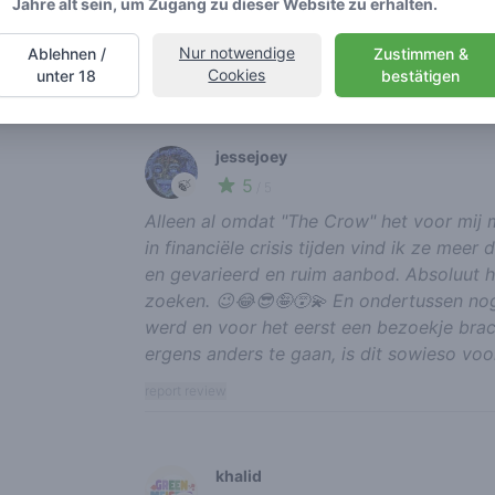
Jahre alt sein, um Zugang zu dieser Website zu erhalten.
Ben er goed en vriendelijk geholpen, We
uitgebreid menu! Parkeren was goed te d
Nur notwendige
Ablehnen /
Zustimmen &
report review
Cookies
unter 18
bestätigen
jessejoey
5
🍃
/ 5
Alleen al omdat "The Crow" het voor mij 
in financiële crisis tijden vind ik ze meer 
en gevarieerd en ruim aanbod. Absoluut 
zoeken. 😉😂😎🤪😵‍💫 En ondertussen nog 
werd en voor het eerst een bezoekje brac
ergens anders te gaan, is dit sowieso voo
report review
khalid