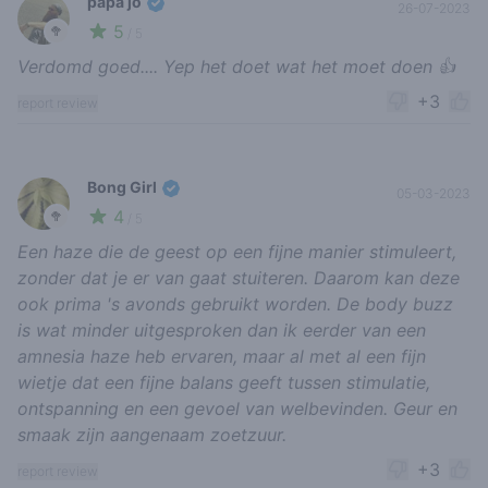
papa jo
26-07-2023
5
🥦
/ 5
Verdomd goed.... Yep het doet wat het moet doen 👍
+3
report review
Bong Girl
05-03-2023
4
🥦
/ 5
Een haze die de geest op een fijne manier stimuleert,
zonder dat je er van gaat stuiteren. Daarom kan deze
ook prima 's avonds gebruikt worden. De body buzz
is wat minder uitgesproken dan ik eerder van een
amnesia haze heb ervaren, maar al met al een fijn
wietje dat een fijne balans geeft tussen stimulatie,
ontspanning en een gevoel van welbevinden. Geur en
smaak zijn aangenaam zoetzuur.
+3
report review