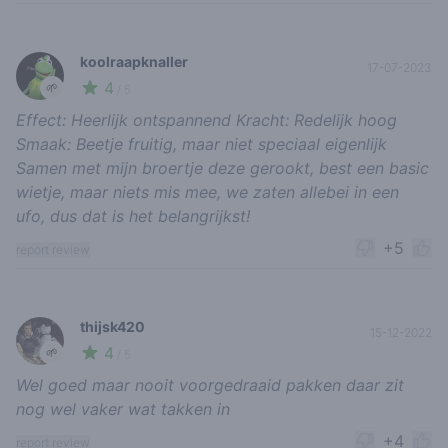
koolraapknaller
17-07-2023
4
🌱
/ 5
Effect: Heerlijk ontspannend Kracht: Redelijk hoog
Smaak: Beetje fruitig, maar niet speciaal eigenlijk
Samen met mijn broertje deze gerookt, best een basic
wietje, maar niets mis mee, we zaten allebei in een
ufo, dus dat is het belangrijkst!
+5
report review
thijsk420
15-12-2022
4
🌱
/ 5
Wel goed maar nooit voorgedraaid pakken daar zit
nog wel vaker wat takken in
+4
report review