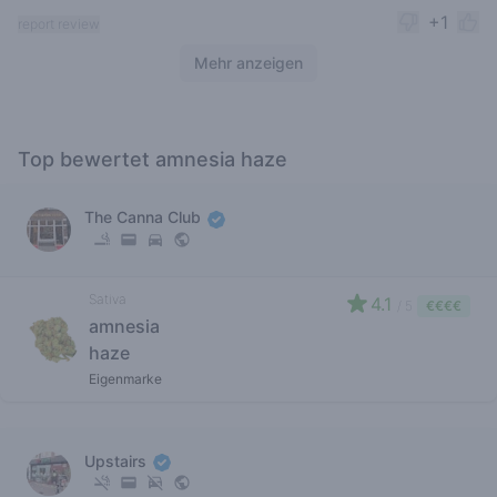
+1
report review
Mehr anzeigen
Top bewertet amnesia haze
The Canna Club
Sativa
4.1
/ 5
€€€€
amnesia
haze
Eigenmarke
Upstairs