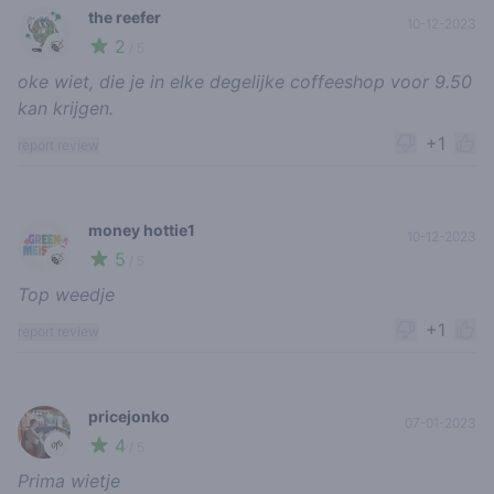
the reefer
10-12-2023
2
🍃
/ 5
oke wiet, die je in elke degelijke coffeeshop voor 9.50
kan krijgen.
+1
report review
money hottie1
10-12-2023
5
🍃
/ 5
Top weedje
+1
report review
pricejonko
07-01-2023
4
🌱
/ 5
Prima wietje