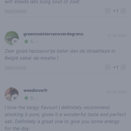
wilt steeds iets zurig zout of zoet
+1
report review
greenmeistervanoverdegrens
31-05-2025
5
🌱
/ 5
Zeer goed hazesoortje beter dan de straathaze in
België zeker de moeite !
+1
report review
weedloverfr
04-06-2024
5
🍃
/ 5
I love the tangy flavour! I definitely recommend
smoking it pure, gives it a wonderful taste and perfect
ash. Definitely a great one to give you some energy
for the day.