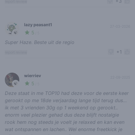
+3
report review
lazy peasant1
27-03-2026
5
🍃
/ 5
Super Haze. Beste uit de regio
+1
report review
wierriev
22-09-2025
5
🍃
/ 5
Deze staat in me TOP10 had deze voor de eerste keer
gerookt op me 18de verjaardag lange tijd terug dus…
ik met 3 vrienden 30g op 1 weekend op gerookt..
enorm veel plezier gehad dus deze blijft nostalgie
rook hem nog steeds je voelt je relaxed en kan even
wat ontspannen en lachen.. Wel enorme freetkick je