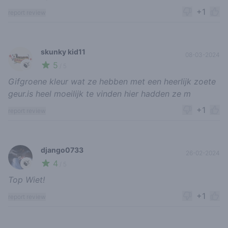
+1
report review
skunky kid11
08-03-2024
5
🍃
/ 5
Gifgroene kleur wat ze hebben met een heerlijk zoete
geur.is heel moeilijk te vinden hier hadden ze m
+1
report review
django0733
26-02-2024
4
🍃
/ 5
Top Wiet!
+1
report review