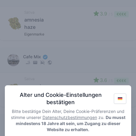
Sativa
3.9
/ 5
€€€€
amnesia
haze
Eigenmarke
Cafe Mix
Sativa
3.6
/ 5
€€€€
amnesia
haze
Alter und Cookie-Einstellungen
Eigenmarke
bestätigen
Bitte bestätige Dein Alter, Deine Cookie-Präferenzen und
stimme unserer
Datenschutzbestimmungen
zu.
Du musst
Cybershop Bulls
mindestens 18 Jahre alt sein, um Zugang zu dieser
Website zu erhalten.