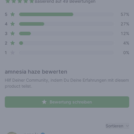
Basierend auf 49 Bewertungen
4.4 out of 5 stars
star reviews
Review data
5
57%
star reviews
4
27%
star reviews
3
12%
star reviews
2
4%
star reviews
1
0%
amnesia haze
bewerten
Hilf Deiner Community, indem Du Deine Erfahrungen mit diesem
product teilst.
Bewertung schreiben
Recent reviews
Sortieren