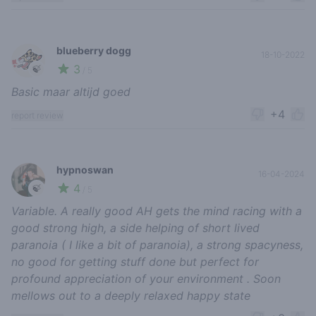
blueberry dogg
18-10-2022
3
🍃
/ 5
Basic maar altijd goed
+4
report review
hypnoswan
16-04-2024
4
🍃
/ 5
Variable. A really good AH gets the mind racing with a
good strong high, a side helping of short lived
paranoia ( I like a bit of paranoia), a strong spacyness,
no good for getting stuff done but perfect for
profound appreciation of your environment . Soon
mellows out to a deeply relaxed happy state