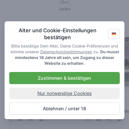
Über
Jonko
Bevorzugte Shops
Alter und Cookie-Einstellungen
bestätigen
Bitte bestätige Dein Alter, Deine Cookie-Präferenzen und
stimme unserer
Datenschutzbestimmungen
zu.
Du musst
mindestens 18 Jahre alt sein, um Zugang zu dieser
Website zu erhalten.
Zustimmen & bestätigen
Nur notwendige Cookies
The Box
Waterworld
4.8
4
/ 5
/ 5
Ablehnen / unter 18
Coffeeshop in Den Haag
Coffeeshop in Den Ha