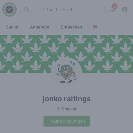
2
Search
View noti
Suche
Angebote
Entdecken
jonko raitings
🥦 Smoker
Freund hinzufügen