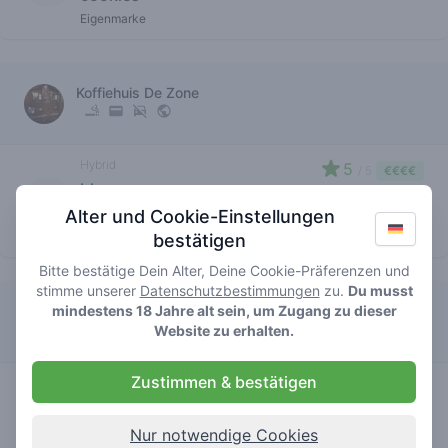
Eigenmarke
Koffiehuis De Zone
Hybrid
5
/ 5
€€€€
blue
cookies
Alter und Cookie-Einstellungen
Eigenmarke
bestätigen
Bitte bestätige Dein Alter, Deine Cookie-Präferenzen und
stimme unserer
Datenschutzbestimmungen
zu.
Du musst
mindestens 18 Jahre alt sein, um Zugang zu dieser
Barbershop
Website zu erhalten.
Zustimmen & bestätigen
Hybrid
0
/ 5
€€€€
blue
cookies
Nur notwendige Cookies