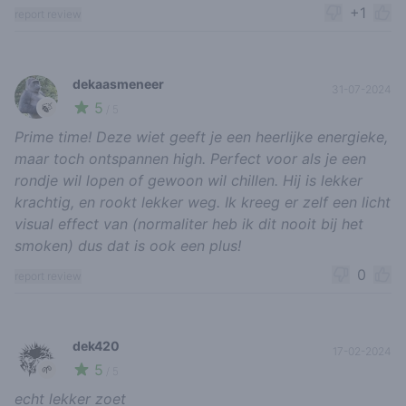
+1
report review
dekaasmeneer
31-07-2024
5
🍃
/ 5
Prime time! Deze wiet geeft je een heerlijke energieke,
maar toch ontspannen high. Perfect voor als je een
rondje wil lopen of gewoon wil chillen. Hij is lekker
krachtig, en rookt lekker weg. Ik kreeg er zelf een licht
visual effect van (normaliter heb ik dit nooit bij het
smoken) dus dat is ook een plus!
0
report review
dek420
17-02-2024
5
🌱
/ 5
echt lekker zoet