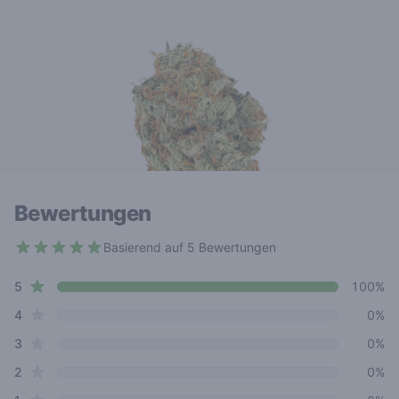
Bewertungen
Basierend auf 5 Bewertungen
5 out of 5 stars
star reviews
Review data
5
100%
star reviews
4
0%
star reviews
3
0%
star reviews
2
0%