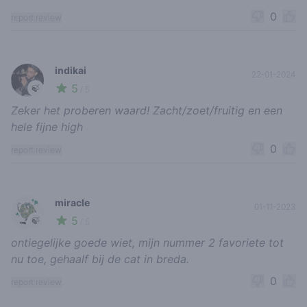
0
report review
indikai
22-01-2024
5
🍃
/ 5
Zeker het proberen waard! Zacht/zoet/fruitig en een
hele fijne high
0
report review
miracle
01-11-2023
5
🍃
/ 5
ontiegelijke goede wiet, mijn nummer 2 favoriete tot
nu toe, gehaalf bij de cat in breda.
0
report review