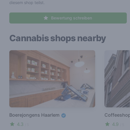
diesem shop teilst.
Bewertung schreiben
Cannabis shops nearby
Boerejongens Haarlem
Coffeesho
4.3
4.9
/ 5
/ 5