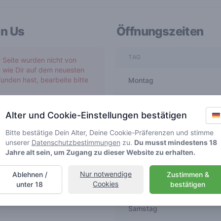
in Us
Öffnungszeiten
TAG
r Seite wurden nicht von
 wie Dir auf dem neuesten
unden hast, bearbeite bitte
Montag
Dienstag
Alter und Cookie-Einstellungen bestätigen
Mittwoch
Bitte bestätige Dein Alter, Deine Cookie-Präferenzen und stimme
unserer
Datenschutzbestimmungen
zu.
Du musst mindestens 18
Jahre alt sein, um Zugang zu dieser Website zu erhalten.
Donnerstag
Nur notwendige
Ablehnen /
Zustimmen &
Freitag
Cookies
unter 18
bestätigen
Samstag