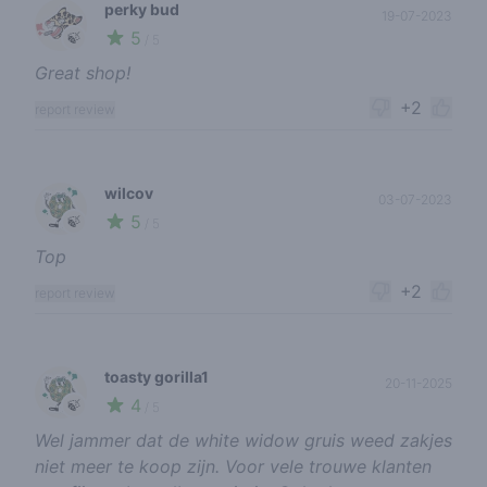
perky bud
19-07-2023
5
🍃
/ 5
Great shop!
+2
report review
wilcov
03-07-2023
5
🍃
/ 5
Top
+2
report review
toasty gorilla1
20-11-2025
4
🍃
/ 5
Wel jammer dat de white widow gruis weed zakjes
niet meer te koop zijn. Voor vele trouwe klanten