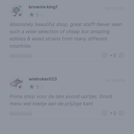
brownie king1
20-12-2023
5
🍃
/ 5
Absolutely beautiful shop, great staff! Never seen
such a wide selection of cheap but amazing
edibles & weed strains from many different
countries.
+3
report review
wietroker023
24-12-2019
3
🍃
/ 5
Prima shop voor de late avond uurtjes. Groot
menu wel beetje aan de prijzige kant
+3
report review