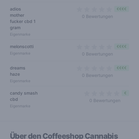
adios
€€€€
mother
0 out of 5 s
0 Bewertungen
fucker cbd 1
gram
Eigenmarke
melonscotti
€€€€
0 out of 5 s
Eigenmarke
0 Bewertungen
dreams
€€€€
haze
0 out of 5 s
0 Bewertungen
Eigenmarke
candy smash
€
cbd
0 out of 
0 Bewertungen
Eigenmarke
Über den Coffeeshop
Cannabis