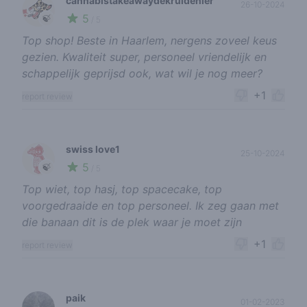
cannabistakeawaydekruidenier
26-10-2024
5
🍃
/ 5
Top shop! Beste in Haarlem, nergens zoveel keus
gezien. Kwaliteit super, personeel vriendelijk en
schappelijk geprijsd ook, wat wil je nog meer?
+1
report review
swiss love1
25-10-2024
5
🍃
/ 5
Top wiet, top hasj, top spacecake, top
voorgedraaide en top personeel. Ik zeg gaan met
die banaan dit is de plek waar je moet zijn
+1
report review
paik
01-02-2023