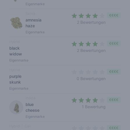
Eigenmarke
Sativa
€€€€
amnesia
3,5 out of 5
2 Bewertungen
haze
Eigenmarke
Hybrid
€€€€
black
3,5 out of 5
2 Bewertungen
widow
Eigenmarke
Hybrid
€€€€
purple
0 out of 5 s
0 Bewertungen
skunk
Eigenmarke
Indica
€€€€
blue
4 out of 5 s
1 Bewertung
cheese
Eigenmarke
Hybrid
Cali
€€€€