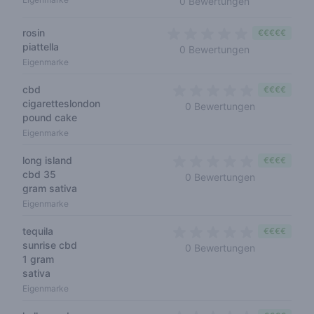
0 Bewertungen
rosin
€€€€€
piattella
0 out of 5 sta
0 Bewertungen
Eigenmarke
cbd
€€€€
cigaretteslondon
0 out of 5 s
0 Bewertungen
pound cake
Eigenmarke
long island
€€€€
cbd 35
0 out of 5 s
0 Bewertungen
gram sativa
Eigenmarke
tequila
€€€€
sunrise cbd
0 out of 5 s
0 Bewertungen
1 gram
sativa
Eigenmarke