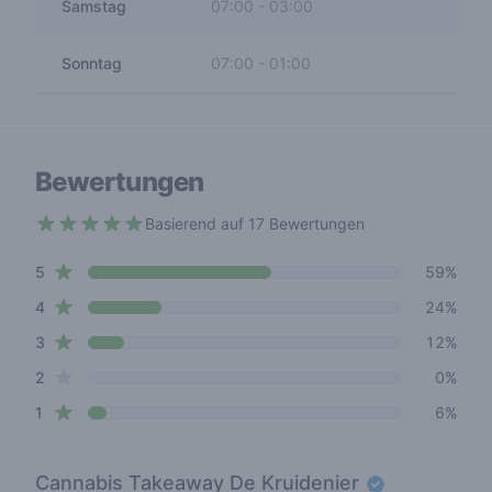
Samstag
07:00
-
03:00
Sonntag
07:00
-
01:00
Bewertungen
Basierend auf 17 Bewertungen
4.3 out of 5 stars
star reviews
Review data
5
59%
star reviews
4
24%
star reviews
3
12%
star reviews
2
0%
star reviews
1
6%
Cannabis Takeaway De Kruidenier