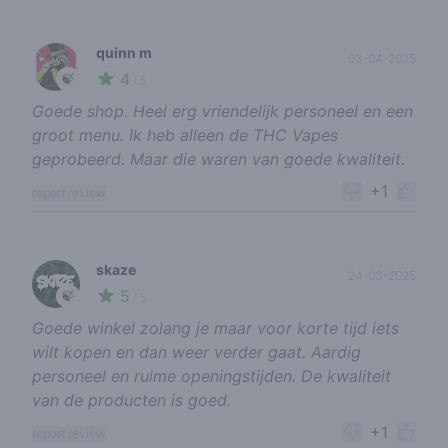
quinn m
03-04-2025
4
🍃
/ 5
Goede shop. Heel erg vriendelijk personeel en een
groot menu. Ik heb alleen de THC Vapes
geprobeerd. Maar die waren van goede kwaliteit.
+1
report review
skaze
24-03-2025
5
🍃
/ 5
Goede winkel zolang je maar voor korte tijd iets
wilt kopen en dan weer verder gaat. Aardig
personeel en ruime openingstijden. De kwaliteit
van de producten is goed.
+1
report review