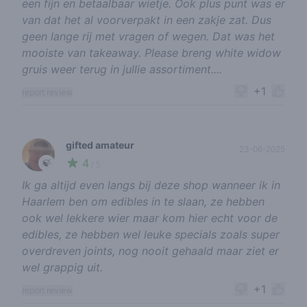
een fijn en betaalbaar wietje. Ook plus punt was er
van dat het al voorverpakt in een zakje zat. Dus
geen lange rij met vragen of wegen. Dat was het
mooiste van takeaway. Please breng white widow
gruis weer terug in jullie assortiment....
+1
report review
gifted amateur
23-06-2025
4
🍃
/ 5
Ik ga altijd even langs bij deze shop wanneer ik in
Haarlem ben om edibles in te slaan, ze hebben
ook wel lekkere wier maar kom hier echt voor de
edibles, ze hebben wel leuke specials zoals super
overdreven joints, nog nooit gehaald maar ziet er
wel grappig uit.
+1
report review