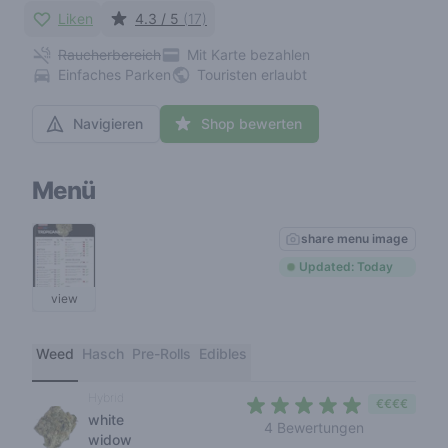
Liken
4.3 / 5
(17)
Raucherbereich
Mit Karte bezahlen
Einfaches Parken
Touristen erlaubt
Navigieren
Shop bewerten
Menü
share menu image
Updated: Today
view
Weed
Hasch
Pre-Rolls
Edibles
Hybrid
€€€€
white
4,2 out of 5 
4 Bewertungen
widow