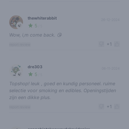
thewhiterabbit
26-12-2024
5
🍃
/ 5
Wow, i,m come back. 😘
+1
report review
dre303
06-11-2024
5
🍃
/ 5
Topshop! leuk , goed en kundig personeel. ruime
selectie voor smoking en edibles. Openingstijden
zijn een dikke plus.
+1
report review