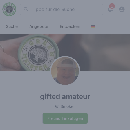
2
Search
View noti
Suche
Angebote
Entdecken
gifted amateur
🍃 Smoker
Freund hinzufügen