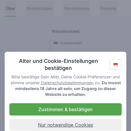
Über
Bewertungen
Rezensionen
Freunde
Wissensstand
👑
Greenmeister
🚀
Spaceranger
Alter und Cookie-Einstellungen
bestätigen
🥦
Stoner
Bitte bestätige Dein Alter, Deine Cookie-Präferenzen und
🌱
Roller
stimme unserer
Datenschutzbestimmungen
zu.
Du musst
mindestens 18 Jahre alt sein, um Zugang zu dieser
🍃
Website zu erhalten.
Smoker
Zustimmen & bestätigen
Rezensionen
8
Nur notwendige Cookies