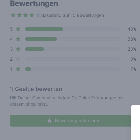
Bewertungen
Basierend auf 15 Bewertungen
4 out of 5 stars
star reviews
Review data
5
40%
star reviews
4
33%
star reviews
3
20%
star reviews
2
0%
star reviews
1
7%
't Geeltje
bewerten
Hilf Deiner Community, indem Du Deine Erfahrungen mit
diesem shop teilst.
Bewertung schreiben