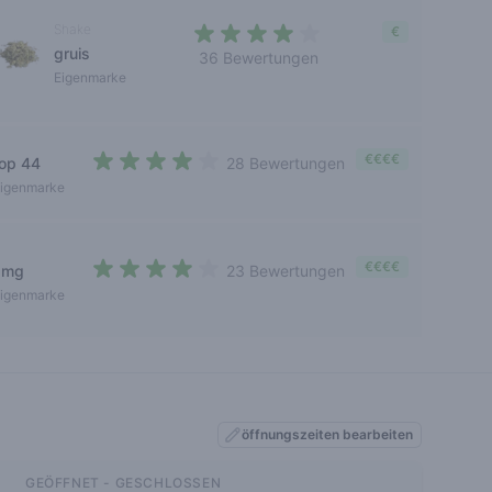
Shake
€
gruis
36 Bewertungen
3,4 out of 5 stars
Eigenmarke
€€€€
top 44
28 Bewertungen
3,7 out of 5 stars
igenmarke
€€€€
amg
23 Bewertungen
3,9 out of 5 stars
igenmarke
öffnungszeiten bearbeiten
GEÖFFNET - GESCHLOSSEN