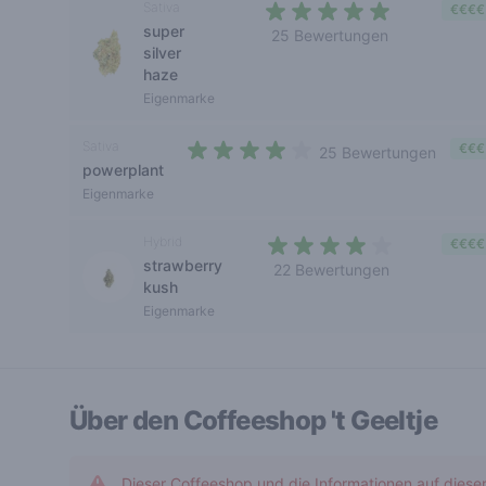
Sativa
€€€€
super
25 Bewertungen
silver
4,3 out of 5 stars
haze
Eigenmarke
Sativa
€€€
25 Bewertungen
powerplant
4 out of 5 stars
Eigenmarke
Hybrid
€€€€
strawberry
22 Bewertungen
kush
3,9 out of 5 stars
Eigenmarke
Über den Coffeeshop
't Geeltje
Dieser Coffeeshop und die Informationen auf diese