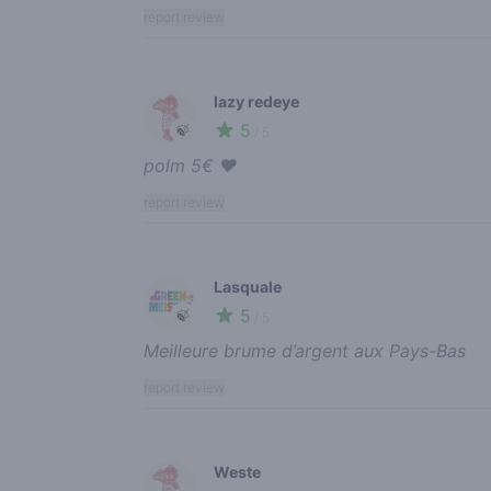
report review
lazy redeye
5
🍃
/ 5
polm 5€ ❤️
report review
Lasquale
5
🍃
/ 5
Meilleure brume d’argent aux Pays-Bas
report review
Weste