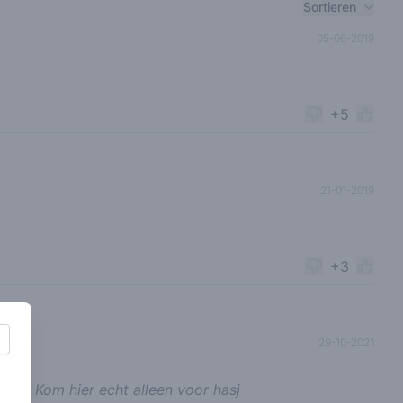
Sortieren
05-06-2019
+5
21-01-2019
+3
29-10-2021
tig. Kom hier echt alleen voor hasj