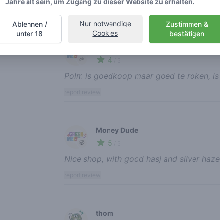
Jahre alt sein, um Zugang zu dieser Website zu erhalten.
report review
Nur notwendige
Ablehnen /
Zustimmen &
Cookies
unter 18
bestätigen
franse tip 010
4
🌱
/ 5
Polm is goedkoop maar goed te roken, is
report review
Money Dude
5
🍃
/ 5
Nice shop, with good hasj and silver haze
report review
thom