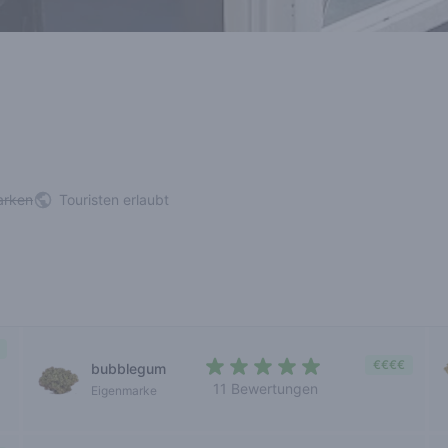
arken
Touristen erlaubt
€€€€
bubblegum
11 Bewertungen
Eigenmarke
4,4 out of 5 stars