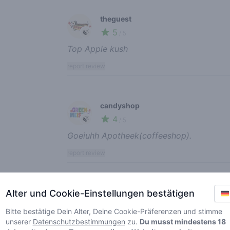
Recent reviews
theguest
5
🍃
/ 5
Top Apple kush
report review
candyshop
4
🍃
/ 5
Goeiuhh Apotheek(coffeeshop).
report review
Alter und Cookie-Einstellungen bestätigen
Mdemma
3
🌱
/ 5
Bitte bestätige Dein Alter, Deine Cookie-Präferenzen und stimme
unserer
Datenschutzbestimmungen
Polm is goedkoop en erg lekker, verder ma
zu.
Du musst mindestens 18