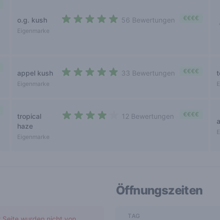
€€€€
o.g. kush
56 Bewertungen
4,5 out of 5 stars
Eigenmarke
€€€€
appel kush
33 Bewertungen
4,2 out of 5 stars
Eigenmarke
E
€€€€
tropical
12 Bewertungen
3,9 out of 5 stars
haze
E
Eigenmarke
Öffnungszeiten
TAG
r Seite wurden nicht von