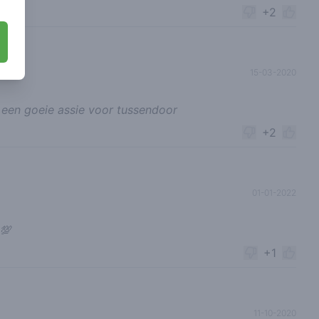
+2
15-03-2020
 een goeie assie voor tussendoor
+2
01-01-2022
💯
+1
11-10-2020