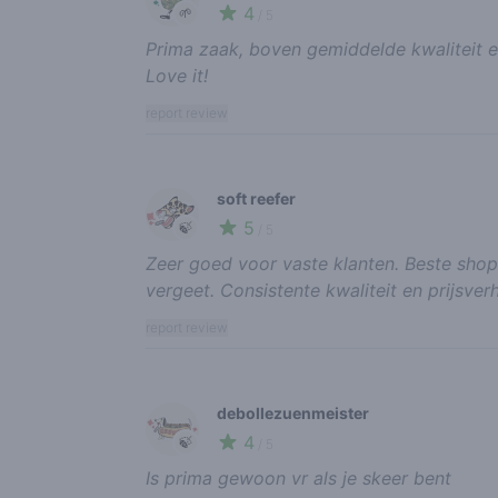
4
🌱
/ 5
Prima zaak, boven gemiddelde kwaliteit en
Love it!
report review
soft reefer
5
🍃
/ 5
Zeer goed voor vaste klanten. Beste shop. 
vergeet. Consistente kwaliteit en prijsver
report review
debollezuenmeister
4
🍃
/ 5
Is prima gewoon vr als je skeer bent