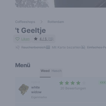
Coffeeshops
Rotterdam
't Geeltje
Liken
4 / 5
(15)
Raucherbereich
Mit Karte bezahlen
Einfaches P
Menü
Weed
Hasch
Hybrid
€€€
white
20 Bewertungen
widow
3,5 out of 5 stars
Eigenmarke