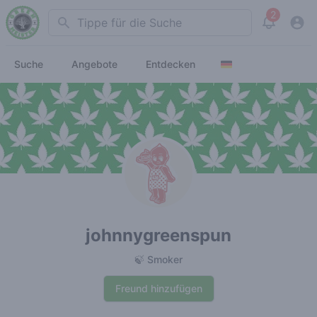
2
Search
View noti
Suche
Angebote
Entdecken
johnnygreenspun
🍃 Smoker
Freund hinzufügen