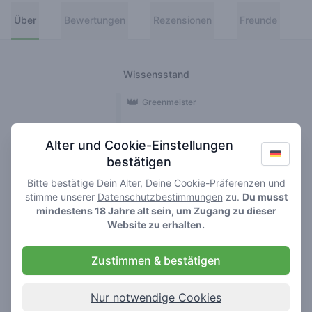
Über
Bewertungen
Rezensionen
Freunde
Wissensstand
👑
Greenmeister
🚀
Spaceranger
Alter und Cookie-Einstellungen
bestätigen
🥦
Stoner
Bitte bestätige Dein Alter, Deine Cookie-Präferenzen und
🌱
Roller
stimme unserer
Datenschutzbestimmungen
zu.
Du musst
mindestens 18 Jahre alt sein, um Zugang zu dieser
🍃
Website zu erhalten.
Smoker
Zustimmen & bestätigen
Rezensionen
Bewertungen
9
1
Nur notwendige Cookies