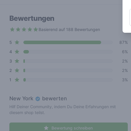
Bewertungen
Basierend auf 188 Bewertungen
4.7 out of 5 stars
star reviews
Review data
5
87%
star reviews
4
6%
star reviews
3
2%
star reviews
2
2%
star reviews
1
3%
New York
bewerten
Hilf Deiner Community, indem Du Deine Erfahrungen mit
diesem shop teilst.
Bewertung schreiben