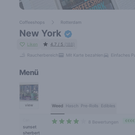
Coffeeshops
Rotterdam
New York
Liken
4.7 / 5
(188)
Raucherbereich
Mit Karte bezahlen
Einfaches P
Menü
view
Weed
Hasch
Pre-Rolls
Edibles
Cali
€€€€
8 Bewertungen
sunset
3,6 out of 5 stars
sherbert