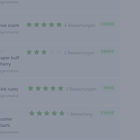
igenmarke
€€€€€
blue zushi
4 Bewertungen
4,5 out of 5 stars
igenmarke
ali
€€€€€
2 Bewertungen
super buff
3 out of 5 stars
cherry
igenmarke
€€€€
ink runtz
2 Bewertungen
5 out of 5 stars
igenmarke
ali
€€€€€
1 Bewertung
gusher
5 out of 5 stars
lushi
igenmarke