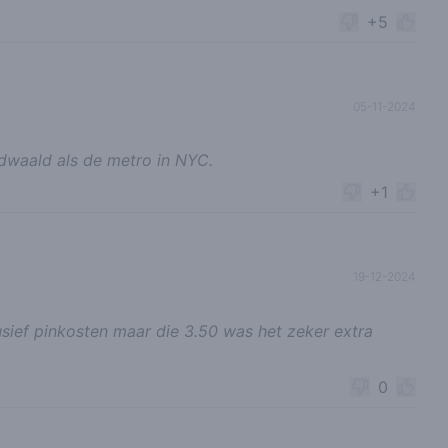
+5
05-11-2024
rdwaald als de metro in NYC.
+1
19-12-2024
usief pinkosten maar die 3.50 was het zeker extra
0