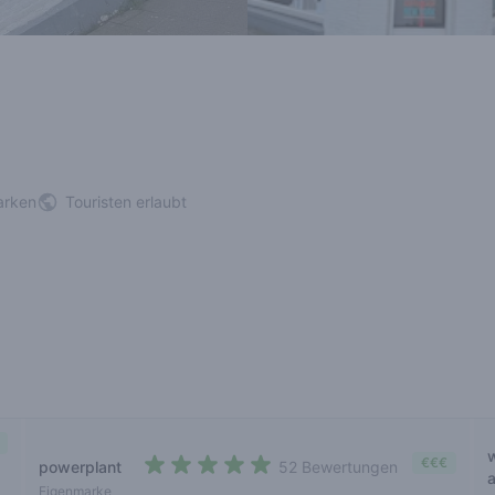
arken
Touristen erlaubt
€€€
powerplant
52 Bewertungen
4,3 out of 5 stars
Eigenmarke