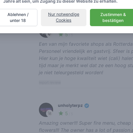
Jahre alt sein, um Zugang zu dieser Website zu erhalten.
Nur notwendige
Ablehnen /
Zustimmen &
Recent reviews
Cookies
unter 18
bestätigen
skaffaboysofficial
5
🍃
/ 5
Een van mijn favoriete shops als Rotterdam
Personeel vriendelijk en gastvrij. Sfeer is
Hier kun je hoge kwaliteit wiet (cali) hale
tijd maar je merkt wel dat ze een hoog s
je niet teleurgesteld worden!
report review
unholyterpz
5
🚀
/ 5
Amazing owner!!! Super fire menu, cheap f
flowers!!! The owner has a lot of passion 