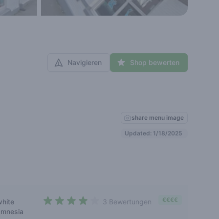
Navigieren
Shop bewerten
share menu image
Updated: 1/18/2025
€€€€
white
3 Bewertungen
3,7 out of 5 stars
amnesia