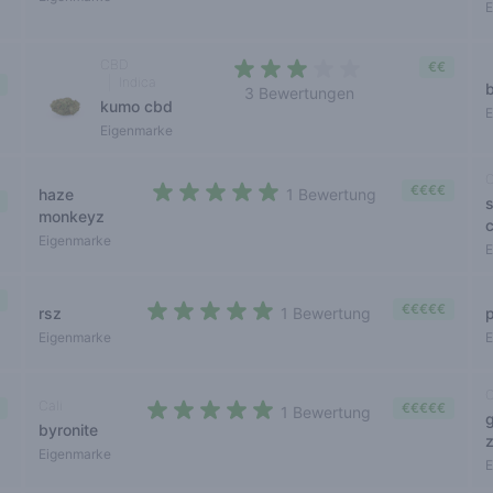
E
CBD
€€
Indica
3 Bewertungen
kumo cbd
2,3 out of 5 stars
E
Eigenmarke
C
€€€€
haze
1 Bewertung
5 out of 5 stars
monkeyz
Eigenmarke
E
€€€€€
rsz
1 Bewertung
p
5 out of 5 stars
Eigenmarke
E
C
Cali
€€€€€
1 Bewertung
byronite
5 out of 5 stars
z
Eigenmarke
E