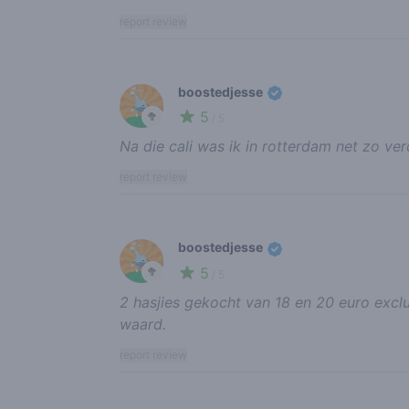
report review
boostedjesse
5
🥦
/ 5
Na die cali was ik in rotterdam net zo ve
report review
boostedjesse
5
🥦
/ 5
2 hasjies gekocht van 18 en 20 euro excl
waard.
report review