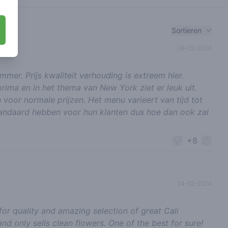
Sortieren
06-02-2024
mer. Prijs kwaliteit verhouding is extreem hier.
 prima en in het thema van New York ziet er leuk uit.
n voor normale prijzen. Het menu varieert van tijd tot
tandaard hebben voor hun klanten dus hoe dan ook zal
+8
24-02-2024
or quality and amazing selection of great Cali
and only sells clean flowers. One of the best for sure!