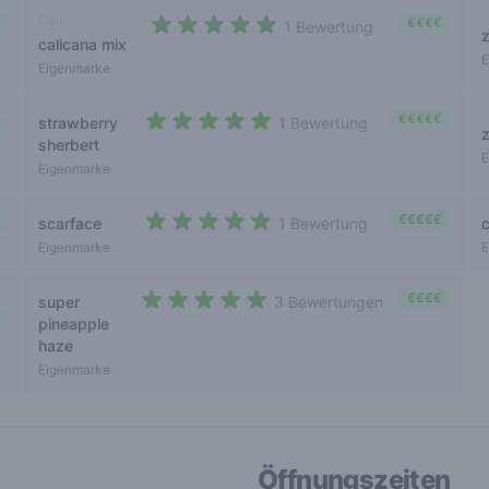
Cali
€€€€
1 Bewertung
calicana mix
5 out of 5 stars
E
Eigenmarke
€€€€€
strawberry
1 Bewertung
5 out of 5 stars
sherbert
E
Eigenmarke
€€€€€
scarface
1 Bewertung
5 out of 5 stars
Eigenmarke
E
€€€€
super
3 Bewertungen
5 out of 5 stars
pineapple
haze
Eigenmarke
Öffnungszeiten