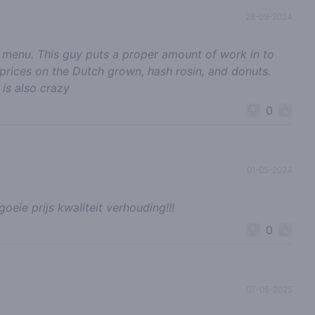
28-09-2024
10 menu. This guy puts a proper amount of work in to
 prices on the Dutch grown, hash rosin, and donuts.
 is also crazy
0
01-05-2024
oeie prijs kwaliteit verhouding!!!
0
07-05-2025