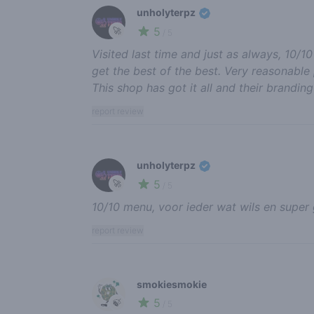
unholyterpz
5
🚀
/ 5
Visited last time and just as always, 10/
get the best of the best. Very reasonable
This shop has got it all and their branding
report review
unholyterpz
5
🚀
/ 5
10/10 menu, voor ieder wat wils en super g
report review
smokiesmokie
5
🍃
/ 5