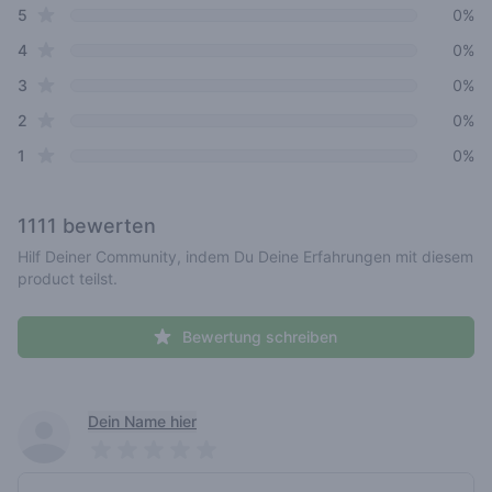
star reviews
Review data
5
0%
star reviews
4
0%
star reviews
3
0%
star reviews
2
0%
star reviews
1
0%
1111
bewerten
Hilf Deiner Community, indem Du Deine Erfahrungen mit diesem
product teilst.
Bewertung schreiben
Recent reviews
Dein Name hier
Pick a rating
Write review