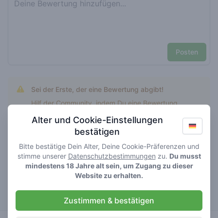
Posten
Sei der Erste, der eine Bewertung abgibt!
Hilf der Community, indem Du eine Bewertung
schreibst.
Alter und Cookie-Einstellungen
bestätigen
Bitte bestätige Dein Alter, Deine Cookie-Präferenzen und
stimme unserer
Datenschutzbestimmungen
zu.
Du musst
Top bewertet 1111
mindestens 18 Jahre alt sein, um Zugang zu dieser
Website zu erhalten.
New York
Zustimmen & bestätigen