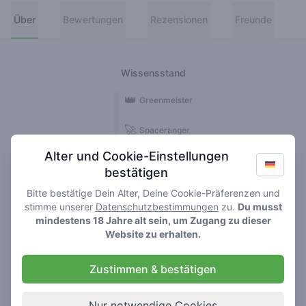
Über
Bewertungen
Rezensionen
Freunde
Wissensstand
👑
Greenmeister
🚀
Spaceranger
Alter und Cookie-Einstellungen
🥦
Stoner
bestätigen
🌱
Roller
Bitte bestätige Dein Alter, Deine Cookie-Präferenzen und
stimme unserer
Datenschutzbestimmungen
zu.
Du musst
🍃
mindestens 18 Jahre alt sein, um Zugang zu dieser
Smoker
Website zu erhalten.
Rezensionen
Bewertungen
Zustimmen & bestätigen
15
24
Nur notwendige Cookies