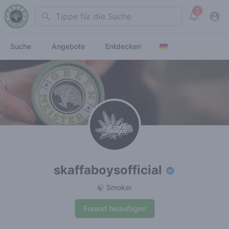
2
Search
View noti
Suche
Angebote
Entdecken
skaffaboysofficial
🍃 Smoker
Freund hinzufügen