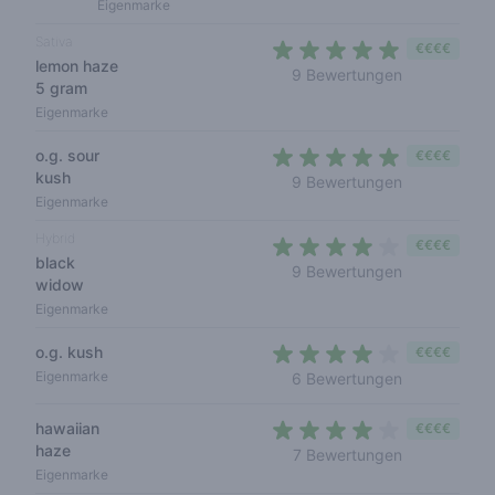
Eigenmarke
Sativa
€€€€
lemon haze
4,6 out of 5
9 Bewertungen
5 gram
Eigenmarke
o.g. sour
€€€€
kush
4,1 out of 5 
9 Bewertungen
Eigenmarke
Hybrid
€€€€
black
4 out of 5 s
9 Bewertungen
widow
Eigenmarke
o.g. kush
€€€€
4 out of 5 s
Eigenmarke
6 Bewertungen
hawaiian
€€€€
haze
3,6 out of 5
7 Bewertungen
Eigenmarke