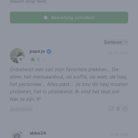
diesem shop teilst.
Bewertung schreiben
Recent reviews
Sortieren
papa jo
04-10-2024
5
🥦
/ 5
Onbetwist een van mijn favoriete plekken... De
sfeer, het menuaanbod, de koffie, de wiet, de hasj,
het personeel... Alles past... Je zou de hasj moeten
proberen, het is uitstekend. Ik vind het leuk om
hier te zijn 🫶
0
report review
abbo24
11-01-2019