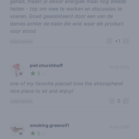
gehad, maakt je lekker energiek maar nog steeds
helder - top om mee te werken en discussies te
voeren. Goed geassisteerd door een van de
dames achter de balie die wist waar elk product
voor stond
+1
report review
piet churchhoff
19-05-2026
5
🍃
/ 5
one of my favorite places! love the atmosphere!
nice place to sit and enjoy!
0
report review
smoking greenoil1
01-04-2026
5
🍃
/ 5