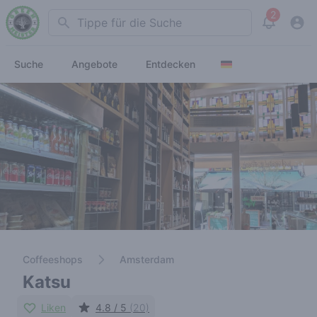
2
Search
View noti
Suche
Angebote
Entdecken
Coffeeshops
Amsterdam
Katsu
Liken
4.8 / 5
(20)