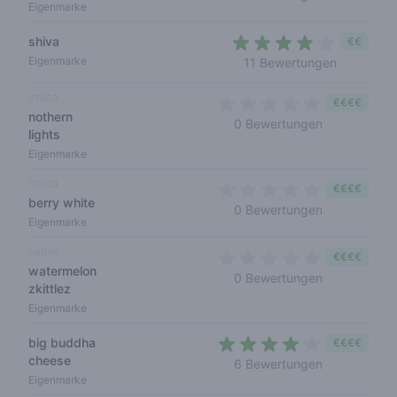
Eigenmarke
shiva
€€
4 out of 5
Eigenmarke
11 Bewertungen
Indica
€€€€
nothern
0 out of 5 s
0 Bewertungen
lights
Eigenmarke
Indica
€€€€
berry white
0 out of 5 s
0 Bewertungen
Eigenmarke
Sativa
€€€€
watermelon
0 out of 5 s
0 Bewertungen
zkittlez
Eigenmarke
big buddha
€€€€
cheese
3,5 out of 5
6 Bewertungen
Eigenmarke