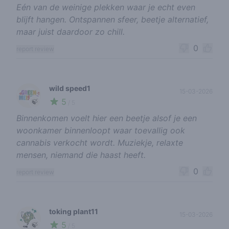
Eén van de weinige plekken waar je echt even
blijft hangen. Ontspannen sfeer, beetje alternatief,
maar juist daardoor zo chill.
0
report review
wild speed1
15-03-2026
5
🍃
/ 5
Binnenkomen voelt hier een beetje alsof je een
woonkamer binnenloopt waar toevallig ook
cannabis verkocht wordt. Muziekje, relaxte
mensen, niemand die haast heeft.
0
report review
toking plant11
15-03-2026
5
🍃
/ 5