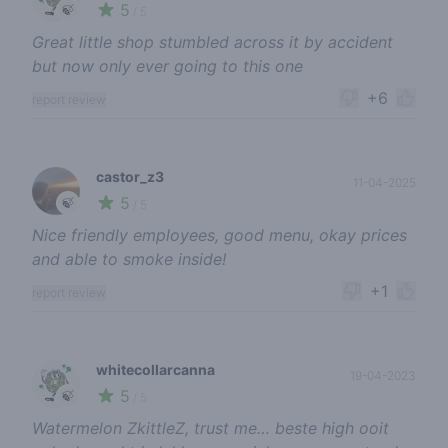
5
🍃
/ 5
Great little shop stumbled across it by accident
but now only ever going to this one
+6
report review
castor_z3
11-04-2025
5
🍃
/ 5
Nice friendly employees, good menu, okay prices
and able to smoke inside!
+1
report review
whitecollarcanna
19-04-2023
5
🍃
/ 5
Watermelon ZkittleZ, trust me… beste high ooit