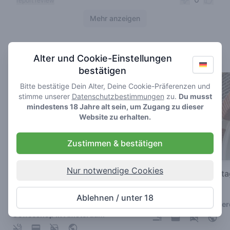
report review
Mehr anzeigen
Cannabis shops nearby
Alter und Cookie-Einstellungen
bestätigen
Bitte bestätige Dein Alter, Deine Cookie-Präferenzen und
stimme unserer
Datenschutzbestimmungen
zu.
Du musst
mindestens 18 Jahre alt sein, um Zugang zu dieser
Website zu erhalten.
Zustimmen & bestätigen
Nur notwendige Cookies
Program Coffeeshop | De Pijp
Coffeeshop Hasht
Amsterdam
5
/ 5
Ablehnen / unter 18
4.8
/ 5
Coffeeshop in Amste
Coffeeshop in Amsterdam