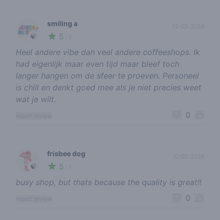
smiling a
12-03-2026
5
🍃
/ 5
Heel andere vibe dan veel andere coffeeshops. Ik
had eigenlijk maar even tijd maar bleef toch
langer hangen om de sfeer te proeven. Personeel
is chill en denkt goed mee als je niet precies weet
wat je wilt.
0
report review
frisbee dog
10-03-2026
5
🍃
/ 5
busy shop, but thats because the quality is great!!
0
report review