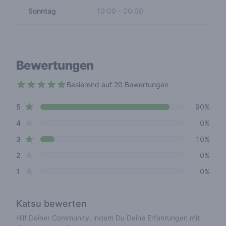
Sonntag
10:00
-
00:00
Bewertungen
Basierend auf 20 Bewertungen
4.8 out of 5 stars
star reviews
Review data
5
90%
star reviews
4
0%
star reviews
3
10%
star reviews
2
0%
star reviews
1
0%
Katsu
bewerten
Hilf Deiner Community, indem Du Deine Erfahrungen mit