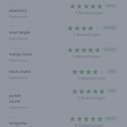
Indica
€€€€
blueberry
4,3 out of 5
7 Bewertungen
Eigenmarke
Sativa
€€€€€
sour tangie
4 out of 5 sta
2 Bewertungen
Eigenmarke
Sativa
€€€€€
mango haze
4,4 out of 5 s
5 Bewertungen
Eigenmarke
haze shake
€€€
3,9 out of 
Eigenmarke
7 Bewertungen
Hybrid
€€€
purple
4,4 out of 
8 Bewertungen
skunk
Eigenmarke
Hybrid
€€€€
tangerine
4,2 out of 5 
6 Bewertungen