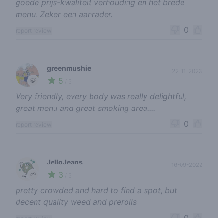
goede prijs-kwaliteit verhouding en het brede
menu. Zeker een aanrader.
0
report review
greenmushie
22-11-2023
5
🍃
/ 5
Very friendly, every body was really delightful,
great menu and great smoking area....
0
report review
JelloJeans
16-09-2022
3
🌱
/ 5
pretty crowded and hard to find a spot, but
decent quality weed and prerolls
0