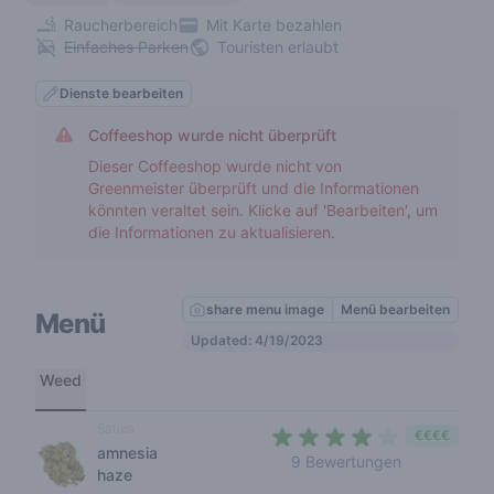
Raucherbereich
Mit Karte bezahlen
Einfaches Parken
Touristen erlaubt
Dienste bearbeiten
Coffeeshop wurde nicht überprüft
Dieser Coffeeshop wurde nicht von
Greenmeister überprüft und die Informationen
könnten veraltet sein. Klicke auf 'Bearbeiten', um
die Informationen zu aktualisieren.
share menu image
Menü bearbeiten
Menü
Updated: 4/19/2023
Weed
Sativa
€€€€
amnesia
3,7 out of 5 
9 Bewertungen
haze