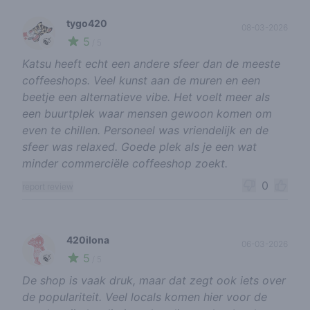
tygo420
08-03-2026
5
🍃
/ 5
Katsu heeft echt een andere sfeer dan de meeste
coffeeshops. Veel kunst aan de muren en een
beetje een alternatieve vibe. Het voelt meer als
een buurtplek waar mensen gewoon komen om
even te chillen. Personeel was vriendelijk en de
sfeer was relaxed. Goede plek als je een wat
minder commerciële coffeeshop zoekt.
0
report review
420ilona
06-03-2026
5
🍃
/ 5
De shop is vaak druk, maar dat zegt ook iets over
de populariteit. Veel locals komen hier voor de