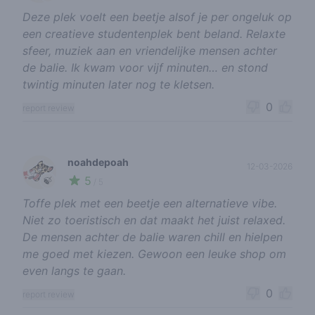
Deze plek voelt een beetje alsof je per ongeluk op
een creatieve studentenplek bent beland. Relaxte
sfeer, muziek aan en vriendelijke mensen achter
de balie. Ik kwam voor vijf minuten… en stond
twintig minuten later nog te kletsen.
0
report review
noahdepoah
12-03-2026
5
🍃
/ 5
Toffe plek met een beetje een alternatieve vibe.
Niet zo toeristisch en dat maakt het juist relaxed.
De mensen achter de balie waren chill en hielpen
me goed met kiezen. Gewoon een leuke shop om
even langs te gaan.
0
report review