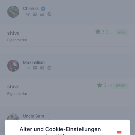
Charlois
3.2
shiva
/ 5
€€€
Eigenmarke
Maximillian
5
shiva
/ 5
€€€€
Eigenmarke
Uncle Sam
Alter und Cookie-Einstellungen