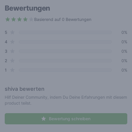
Bewertungen
Basierend auf 0 Bewertungen
3.7 out of 5 stars
star reviews
Review data
5
0%
star reviews
4
0%
star reviews
3
0%
star reviews
2
0%
star reviews
1
0%
shiva
bewerten
Hilf Deiner Community, indem Du Deine Erfahrungen mit diesem
product teilst.
Bewertung schreiben