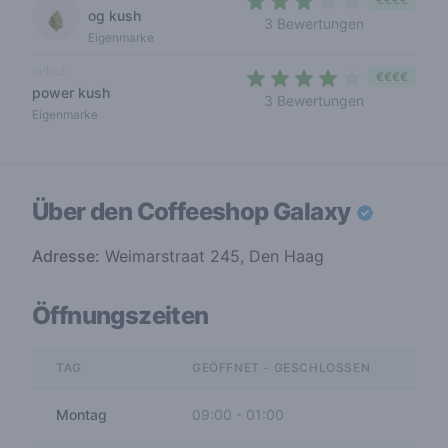
og kush
3 out of 5 s
3 Bewertungen
Eigenmarke
Indica
€€€€
power kush
3,7 out of 5 
3 Bewertungen
Eigenmarke
Über den Coffeeshop
Galaxy
Adresse:
Weimarstraat 245, Den Haag
Öffnungszeiten
TAG
GEÖFFNET - GESCHLOSSEN
Montag
09:00
-
01:00