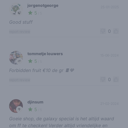
jorgenotgeorge
25-01-2025
5
🍃
/ 5
Good stuff
0
report review
tommetje louwers
15-06-2024
5
🌱
/ 5
Forbidden fruit €10 de gr 🍫🤎
0
report review
djinsum
21-02-2024
5
🥦
/ 5
Goeie shop, de galaxy special is het altijd waard
om ff te checken! Verder altijd vriendelijke en