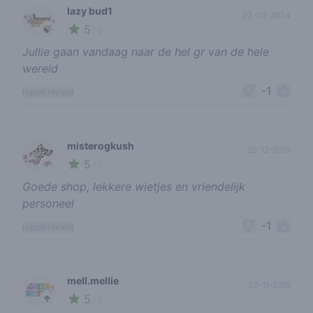
lazy bud1
23-03-2024
5
🍃
/ 5
Jullie gaan vandaag naar de hel gr van de hele
wereld
-1
report review
misterogkush
28-12-2019
5
🌱
/ 5
Goede shop, lekkere wietjes en vriendelijk
personeel
-1
report review
mell.mellie
02-11-2019
5
🥦
/ 5