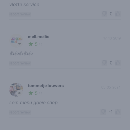
vlotte service
0
report review
mell.mellie
17-10-2019
5
🥦
/ 5
👍👍👍👍👍
0
report review
tommetje louwers
05-05-2024
5
🌱
/ 5
Leip menu goeie shop
-1
report review