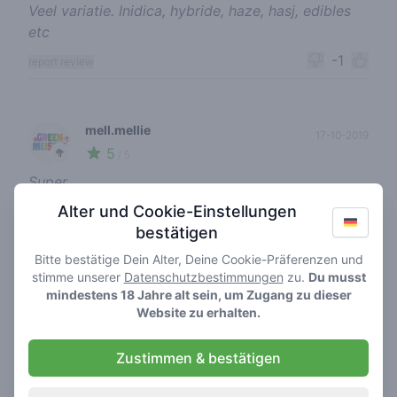
Veel variatie. Inidica, hybride, haze, hasj, edibles
etc
-1
report review
mell.mellie
17-10-2019
5
🥦
/ 5
Super
-1
Alter und Cookie-Einstellungen
report review
bestätigen
Bitte bestätige Dein Alter, Deine Cookie-Präferenzen und
stimme unserer
Datenschutzbestimmungen
zu.
Du musst
mell.mellie
17-10-2019
mindestens 18 Jahre alt sein, um Zugang zu dieser
5
🥦
/ 5
Website zu erhalten.
🍭🍬🔥 tegenwoordig ook edibles 🥰🥰🥰🥰
Zustimmen & bestätigen
-1
report review