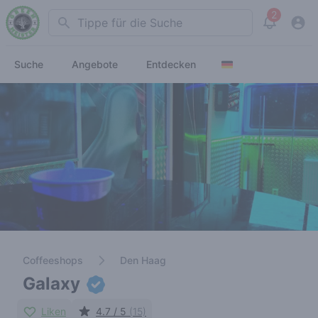
2
Search
View noti
Suche
Angebote
Entdecken
Coffeeshops
Den Haag
Galaxy
Liken
4.7 / 5
(15)