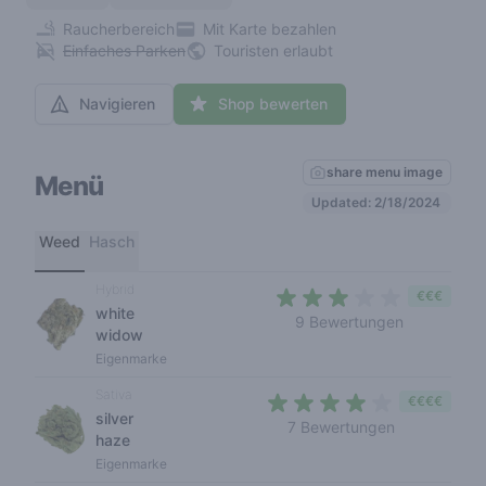
Raucherbereich
Mit Karte bezahlen
Einfaches Parken
Touristen erlaubt
Navigieren
Shop bewerten
share menu image
Menü
Updated: 2/18/2024
Weed
Hasch
Hybrid
€€€
white
3 out of 5 
9 Bewertungen
widow
Eigenmarke
Sativa
€€€€
silver
3,6 out of 5
7 Bewertungen
haze
Eigenmarke