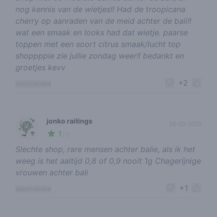
nog kennis van de wietjes!! Had de troopicana
cherry op aanraden van de meid achter de bali!!
wat een smaak en looks had dat wietje. paarse
toppen met een soort citrus smaak/lucht top
shoppppie zie jullie zondag weer!! bedankt en
groetjes kevv
+2
report review
jonko raitings
26-03-2025
1
🥦
/ 5
Slechte shop, rare mensen achter balie, als ik het
weeg is het aaltijd 0,8 of 0,9 nooit 1g Chagerijnige
vrouwen achter bali
+1
report review