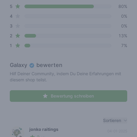
star reviews
Review data
5
80%
star reviews
4
0%
star reviews
3
0%
star reviews
2
13%
star reviews
1
7%
Galaxy
bewerten
Hilf Deiner Community, indem Du Deine Erfahrungen mit
diesem shop teilst.
Bewertung schreiben
Recent reviews
Sortieren
jonko raitings
04-01-2025