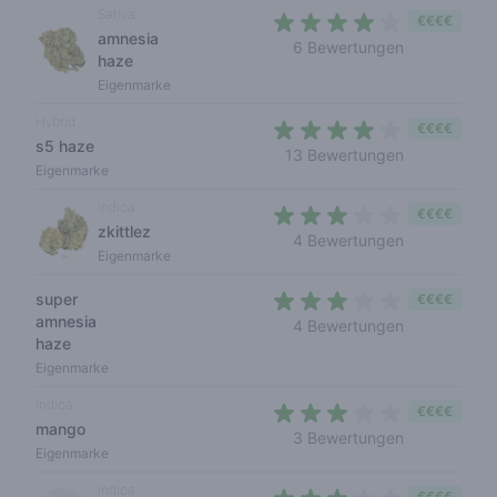
Sativa
€€€€
amnesia
3,5 out of 5
6 Bewertungen
haze
Eigenmarke
Hybrid
€€€€
s5 haze
3,8 out of 5
13 Bewertungen
Eigenmarke
Indica
€€€€
zkittlez
2,5 out of 5 
4 Bewertungen
Eigenmarke
super
€€€€
amnesia
2,5 out of 5 
4 Bewertungen
haze
Eigenmarke
Indica
€€€€
mango
3 out of 5 s
3 Bewertungen
Eigenmarke
Indica
€€€€