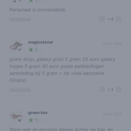
2
🥦
/ 5
Personeel is onvriendelijk
+4
report review
magicstoner
09-07-2019
5
🌱
/ 5
goeie shop, galaxy gruis 5 gram 25 euro galaxy
topjes 5 gram 30 euro goeie aanbiedingen
aanbieding bij 5 gram = tip vloei aansteker
(Gratis)
+3
report review
green kev
18-04-2025
5
🍃
/ 5
Shop met de mooiste dames achter de bali, en