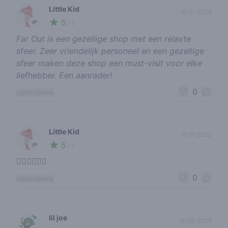
Little Kid
10-11-2023
5
🌱
/ 5
Far Out is een gezellige shop met een relaxte
sfeer. Zeer vriendelijk personeel en een gezellige
sfeer maken deze shop een must-visit voor elke
liefhebber. Een aanrader!
0
report review
Little Kid
10-11-2023
5
🌱
/ 5
👍🏻👍🏻👍🏻
0
report review
lil joe
12-09-2023