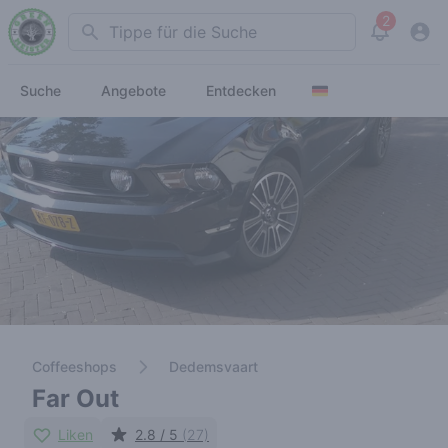
2
Search
View noti
Suche
Angebote
Entdecken
Coffeeshops
Dedemsvaart
Far Out
Liken
2.8 / 5
(27)