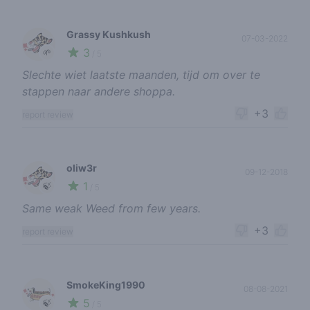
Grassy Kushkush
07-03-2022
3
🌱
/ 5
Slechte wiet laatste maanden, tijd om over te
stappen naar andere shoppa.
+3
report review
oliw3r
09-12-2018
1
🍃
/ 5
Same weak Weed from few years.
+3
report review
SmokeKing1990
08-08-2021
5
🍃
/ 5