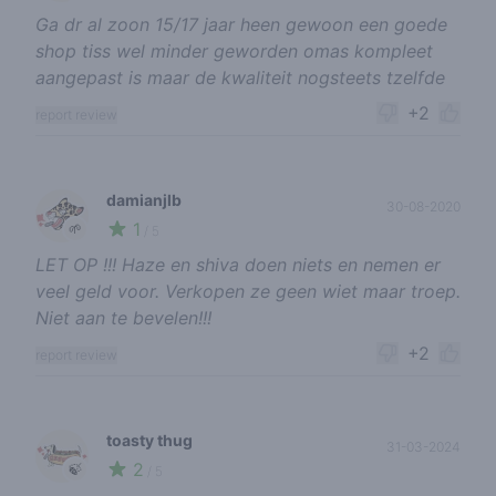
Ga dr al zoon 15/17 jaar heen gewoon een goede
shop tiss wel minder geworden omas kompleet
aangepast is maar de kwaliteit nogsteets tzelfde
+2
report review
damianjlb
30-08-2020
1
🌱
/ 5
LET OP !!! Haze en shiva doen niets en nemen er
veel geld voor. Verkopen ze geen wiet maar troep.
Niet aan te bevelen!!!
+2
report review
toasty thug
31-03-2024
2
🍃
/ 5