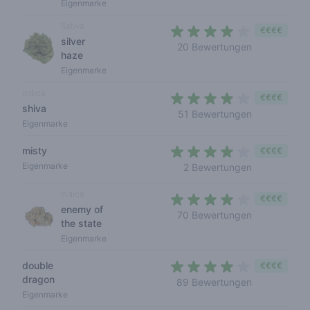
Eigenmarke
Sativa
€€€€
silver
3,4 out of 5
20 Bewertungen
haze
Eigenmarke
Indica
€€€€
shiva
3,4 out of 5
51 Bewertungen
Eigenmarke
misty
€€€€
4 out of 5 s
Eigenmarke
2 Bewertungen
Indica
€€€€
enemy of
3,6 out of 5
70 Bewertungen
the state
Eigenmarke
double
€€€€
dragon
3,7 out of 5 
89 Bewertungen
Eigenmarke