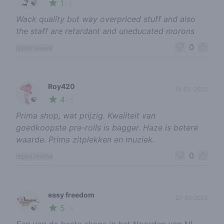
1
🍃
/ 5
Wack quality but way overpriced stuff and also
the staff are retardant and uneducated morons
0
report review
Roy420
18-03-2023
4
🍃
/ 5
Prima shop, wat prijzig. Kwaliteit van
goedkoopste pre-rolls is bagger. Haze is betere
waarde. Prima zitplekken en muziek.
0
report review
easy freedom
27-01-2023
5
🍃
/ 5