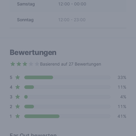
Samstag
12:00
-
00:00
Sonntag
12:00
-
23:00
Bewertungen
Basierend auf 27 Bewertungen
2.8 out of 5 stars
star reviews
Review data
5
33%
star reviews
4
11%
star reviews
3
4%
star reviews
2
11%
star reviews
1
41%
Far Out
bewerten