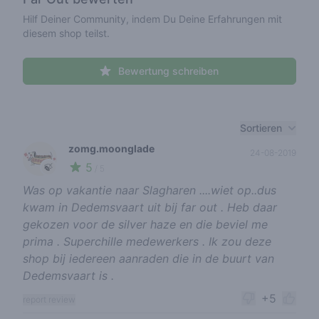
Hilf Deiner Community, indem Du Deine Erfahrungen mit
diesem shop teilst.
Bewertung schreiben
Recent reviews
Sortieren
zomg.moonglade
24-08-2019
5
🍃
/ 5
Was op vakantie naar Slagharen ....wiet op..dus
kwam in Dedemsvaart uit bij far out . Heb daar
gekozen voor de silver haze en die beviel me
prima . Superchille medewerkers . Ik zou deze
shop bij iedereen aanraden die in de buurt van
Dedemsvaart is .
+5
report review