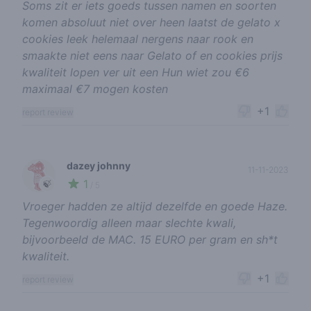
Soms zit er iets goeds tussen namen en soorten
komen absoluut niet over heen laatst de gelato x
cookies leek helemaal nergens naar rook en
smaakte niet eens naar Gelato of en cookies prijs
kwaliteit lopen ver uit een Hun wiet zou €6
maximaal €7 mogen kosten
+1
report review
dazey johnny
11-11-2023
1
🍃
/ 5
Vroeger hadden ze altijd dezelfde en goede Haze.
Tegenwoordig alleen maar slechte kwali,
bijvoorbeeld de MAC. 15 EURO per gram en sh*t
kwaliteit.
+1
report review