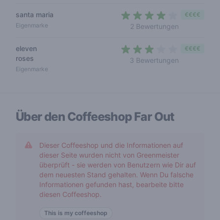
santa maria
€€€€
3,5 out of 5
Eigenmarke
2 Bewertungen
eleven
€€€€
roses
2,3 out of 5 
3 Bewertungen
Eigenmarke
Über den Coffeeshop
Far Out
Dieser Coffeeshop und die Informationen auf
dieser Seite wurden nicht von Greenmeister
überprüft - sie werden von Benutzern wie Dir auf
dem neuesten Stand gehalten. Wenn Du falsche
Informationen gefunden hast, bearbeite bitte
diesen Coffeeshop.
This is my coffeeshop