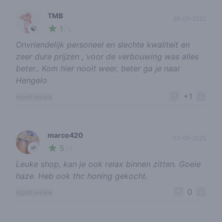
TMB
28-03-2022
1
🍃
/ 5
Onvriendelijk personeel en slechte kwaliteit en
zeer dure prijzen , voor de verbouwing was alles
beter.. Kom hier nooit weer, beter ga je naar
Hengelo
+1
report review
marco420
03-05-2025
5
🌱
/ 5
Leuke shop, kan je ook relax binnen zitten. Goeie
haze. Heb ook thc honing gekocht.
0
report review