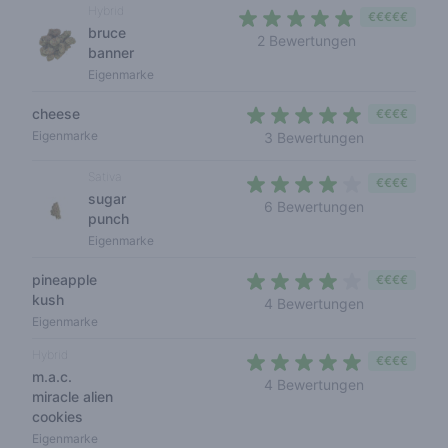
Hybrid
€€€€€
bruce
5 out of 5 sta
2 Bewertungen
banner
Eigenmarke
cheese
€€€€
4,7 out of 5 
Eigenmarke
3 Bewertungen
Sativa
€€€€
sugar
3,8 out of 5
6 Bewertungen
punch
Eigenmarke
pineapple
€€€€
kush
4 out of 5 s
4 Bewertungen
Eigenmarke
Hybrid
€€€€
m.a.c.
4,2 out of 5 
4 Bewertungen
miracle alien
cookies
Eigenmarke