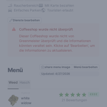
Raucherbereich
Mit Karte bezahlen
Einfaches Parken
Touristen erlaubt
Dienste bearbeiten
Coffeeshop wurde nicht überprüft
Dieser Coffeeshop wurde nicht von
Greenmeister überprüft und die Informationen
könnten veraltet sein. Klicke auf 'Bearbeiten', um
die Informationen zu aktualisieren.
share menu image
Menü bearbeiten
Menü
Updated: 4/27/2026
Weed
Hasch
Hybrid
€€€€
white
4,5 out of 5
21 Bewertungen
widow