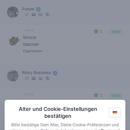
Purple
Hybrid
0
/ 5
€€€€
bruce
banner
Eigenmarke
Risky Business
Hybrid
3
/ 5
€€€€
bruce
banner
Alter und Cookie-Einstellungen
Eigenmarke
bestätigen
Bitte bestätige Dein Alter, Deine Cookie-Präferenzen und