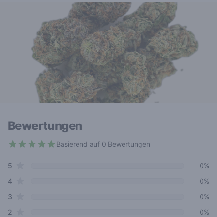
Bewertungen
Basierend auf 0 Bewertungen
4.1 out of 5 stars
star reviews
Review data
5
0%
star reviews
4
0%
star reviews
3
0%
star reviews
2
0%