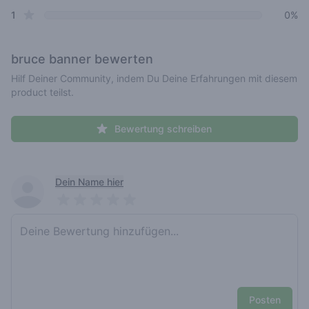
star reviews
1
0%
bruce banner
bewerten
Hilf Deiner Community, indem Du Deine Erfahrungen mit diesem
product teilst.
Bewertung schreiben
Recent reviews
Dein Name hier
Pick a rating
Write review
Posten