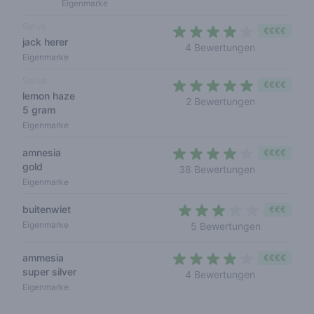
Eigenmarke
Sativa
€€€€
jack herer
3,5 out of 5
4 Bewertungen
Eigenmarke
Sativa
€€€€
lemon haze
5 out of 5 s
2 Bewertungen
5 gram
Eigenmarke
amnesia
€€€€
gold
3,7 out of 5 
38 Bewertungen
Eigenmarke
buitenwiet
€€€
2,2 out of 
Eigenmarke
5 Bewertungen
ammesia
€€€€
super silver
4 out of 5 s
4 Bewertungen
Eigenmarke