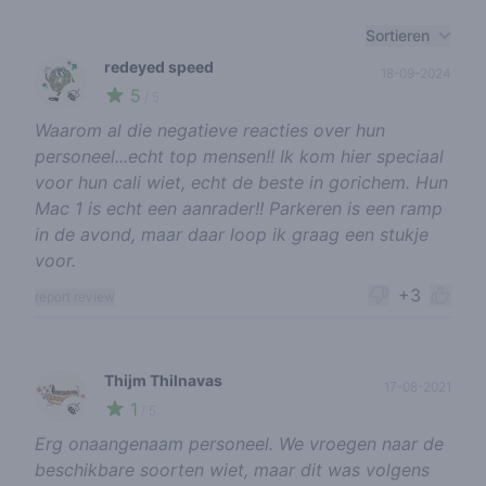
Recent reviews
Sortieren
redeyed speed
18-09-2024
5
🍃
/ 5
Waarom al die negatieve reacties over hun
personeel...echt top mensen!! Ik kom hier speciaal
voor hun cali wiet, echt de beste in gorichem. Hun
Mac 1 is echt een aanrader!! Parkeren is een ramp
in de avond, maar daar loop ik graag een stukje
voor.
+3
report review
Thijm Thilnavas
17-08-2021
1
🍃
/ 5
Erg onaangenaam personeel. We vroegen naar de
beschikbare soorten wiet, maar dit was volgens