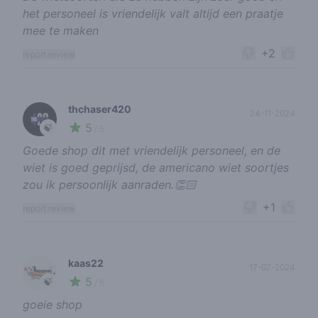
het personeel is vriendelijk valt altijd een praatje
mee te maken
+2
report review
thchaser420
24-11-2024
5
🍃
/ 5
Goede shop dit met vriendelijk personeel, en de
wiet is goed geprijsd, de americano wiet soortjes
zou ik persoonlijk aanraden.👏🏻
+1
report review
kaas22
17-07-2024
5
🍃
/ 5
goeie shop