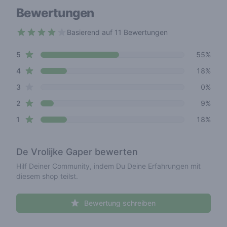
Bewertungen
Basierend auf 11 Bewertungen
3.8 out of 5 stars
star reviews
Review data
5
55%
star reviews
4
18%
star reviews
3
0%
star reviews
2
9%
star reviews
1
18%
De Vrolijke Gaper
bewerten
Hilf Deiner Community, indem Du Deine Erfahrungen mit
diesem shop teilst.
Bewertung schreiben