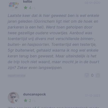
keltie
03-01-2020
4
🌱
/ 5
Laatste keer dat ik hier geweest ben is wel enkele
jaren geleden (Gorinchem ligt niet om de hoek en
parkeren is een hel). Werd toen geholpen door
twee gezellige oudere vrouwtjes. Aanbod was
toentertijd vrij divers met verschillende binnen-,
buiten- en hasjsoorten. Toentertijd een testertje,
5gr buitenwiet, gehaald waarna ik nog wel enkele
keren terug ben geweest. Maar uiteindelijk is het
de trip toch niet waard, maar mocht je in de buurt
zijn? Zeker even langswippen.
0
report review
duncanspock
17-12-2023
2
🍃
/ 5