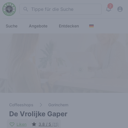
2
Search
View noti
Suche
Angebote
Entdecken
Coffeeshops
Gorinchem
De Vrolijke Gaper
Liken
3.8 / 5
(11)