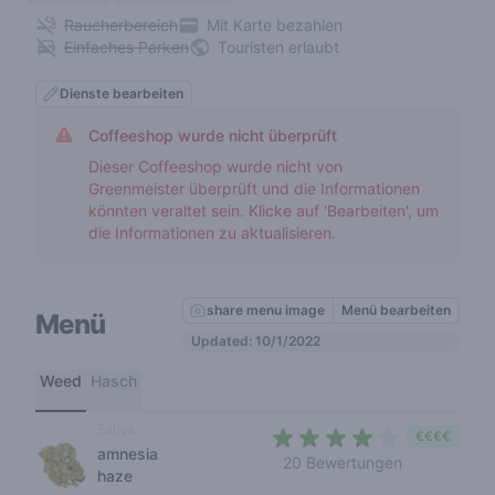
Raucherbereich
Mit Karte bezahlen
Einfaches Parken
Touristen erlaubt
Dienste bearbeiten
Coffeeshop wurde nicht überprüft
Dieser Coffeeshop wurde nicht von
Greenmeister überprüft und die Informationen
könnten veraltet sein. Klicke auf 'Bearbeiten', um
die Informationen zu aktualisieren.
share menu image
Menü bearbeiten
Menü
Updated: 10/1/2022
Weed
Hasch
Sativa
€€€€
amnesia
3,5 out of 5
20 Bewertungen
haze