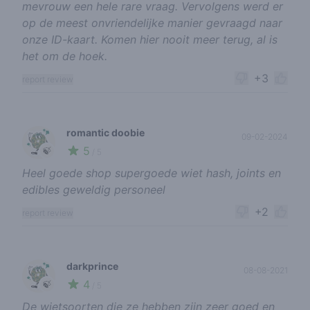
mevrouw een hele rare vraag. Vervolgens werd er
op de meest onvriendelijke manier gevraagd naar
onze ID-kaart. Komen hier nooit meer terug, al is
het om de hoek.
+3
report review
romantic doobie
09-02-2024
5
🍃
/ 5
Heel goede shop supergoede wiet hash, joints en
edibles geweldig personeel
+2
report review
darkprince
08-08-2021
4
🍃
/ 5
De wietsoorten die ze hebben zijn zeer goed en