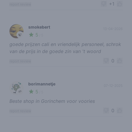
+1
report review
smokebert
13-04-2026
5
🍃
/ 5
goede prijzen cali en vriendelijk personeel, schrok
van de prijs in de goede zin van 't woord
0
report review
borimannetje
07-12-2025
5
🌱
/ 5
Beste shop in Gorinchem voor voories
0
report review