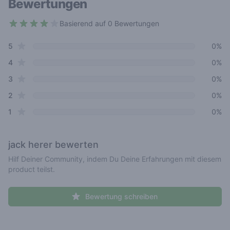
Bewertungen
Basierend auf 0 Bewertungen
3.8 out of 5 stars
star reviews
Review data
5
0%
star reviews
4
0%
star reviews
3
0%
star reviews
2
0%
star reviews
1
0%
jack herer
bewerten
Hilf Deiner Community, indem Du Deine Erfahrungen mit diesem
product teilst.
Bewertung schreiben