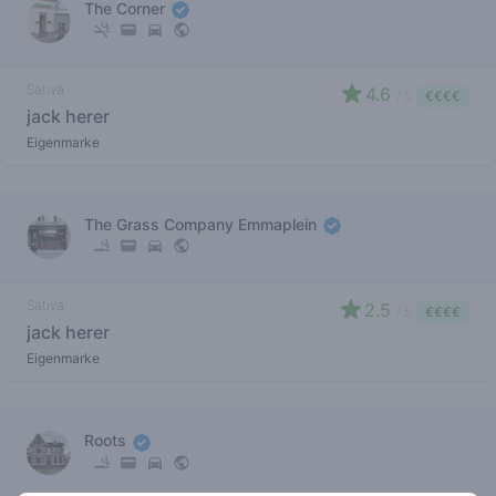
The Corner
Sativa
4.6
/ 5
€€€€
jack herer
Eigenmarke
The Grass Company Emmaplein
Sativa
2.5
/ 5
€€€€
jack herer
Eigenmarke
Roots