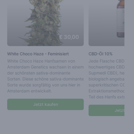
€ 30,00
White Choco Haze - Feminisiert
CBD-Öl 10%
White Choco Haze Hanfsamen von
Jede Flasche CBD-Öl 1
Amsterdam Genetics wachsen in einem
hochwertiges CBD-Öl 
der schönsten sativa-dominante
Supmedi CBD), hergeste
Sorten. Diese schöne sativa-dominante
biologisch angebautem 
Sorte wurde sorgfältig von uns hier in
superkritischen CO2-
Amsterdam entwickelt.
Extraktionsmethode wir
Teil des Hanfs extrahier
Jetzt kaufen
, White Choco Haze - Feminisiert
Jetzt kau
, C