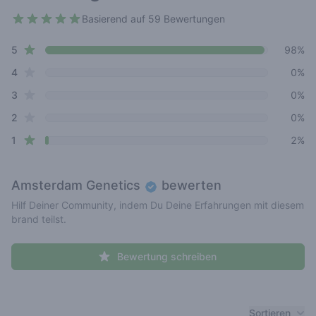
Basierend auf 59 Bewertungen
4.9 out of 5 stars
star reviews
Review data
5
98%
star reviews
4
0%
star reviews
3
0%
star reviews
2
0%
star reviews
1
2%
Amsterdam Genetics
bewerten
Hilf Deiner Community, indem Du Deine Erfahrungen mit diesem
brand teilst.
Bewertung schreiben
Recent reviews
Sortieren