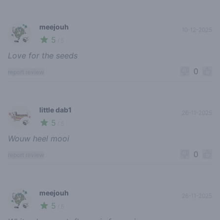
meejouh
10-12-2025
5
🍃
/ 5
Love for the seeds
0
report review
little dab1
26-11-2025
5
🍃
/ 5
Wouw heel mooi
0
report review
meejouh
26-11-2025
5
🍃
/ 5