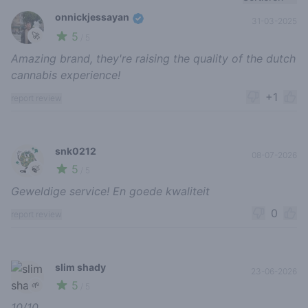
onnickjessayan
31-03-2025
5
🚀
/ 5
Amazing brand, they're raising the quality of the dutch
cannabis experience!
+1
report review
snk0212
08-07-2026
5
🍃
/ 5
Geweldige service! En goede kwaliteit
0
report review
slim shady
23-06-2026
5
🌱
/ 5
10/10