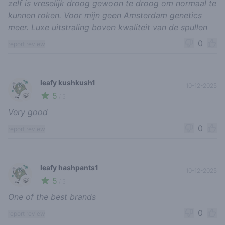
zelf is vreselijk droog gewoon te droog om normaal te
kunnen roken. Voor mijn geen Amsterdam genetics
meer. Luxe uitstraling boven kwaliteit van de spullen
0
report review
leafy kushkush1
10-12-2025
5
🍃
/ 5
Very good
0
report review
leafy hashpants1
10-12-2025
5
🍃
/ 5
One of the best brands
0
report review