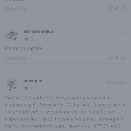
0
report review
extreme melon
11-02-2026
5
🍃
/ 5
Klantervaring10+
0
report review
peter piet
06-02-2026
1
🌱
/ 5
Vind het bijzonder dat Amsterdam genetics in het
algemeen al 5 sterren krijg. Gister weer langs geweest
en de budtenders wouden me eerste instantie niet
helpen terwijl de shop helemaal leeg was. Vervolgens
haal ik een grammetje super silver voor €11. De wiet