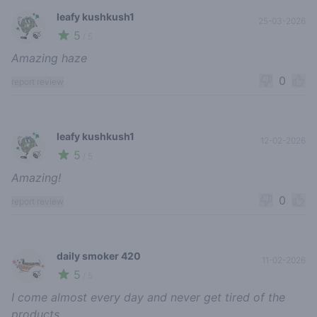
leafy kushkush1
25-03-2026
5
🍃
/ 5
Amazing haze
0
report review
leafy kushkush1
12-02-2026
5
🍃
/ 5
Amazing!
0
report review
daily smoker 420
11-02-2026
5
🍃
/ 5
I come almost every day and never get tired of the
products