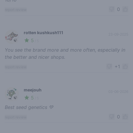
0
report review
rotten kushkush111
23-09-2025
5
🍃
/ 5
You see the brand more and more often, especially in
the better and nicer shops.
+1
report review
meejouh
03-06-2026
5
🍃
/ 5
Best seed genetics 💚
0
report review