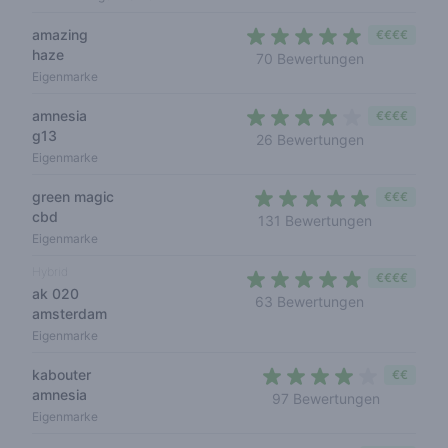
amazing
€€€€
haze
4,2 out of 5 
70 Bewertungen
Eigenmarke
amnesia
€€€€
g13
4 out of 5 s
26 Bewertungen
Eigenmarke
green magic
€€€
cbd
4,1 out of 
131 Bewertungen
Eigenmarke
Hybrid
€€€€
ak 020
4,2 out of 5 
63 Bewertungen
amsterdam
Eigenmarke
kabouter
€€
amnesia
3,7 out of
97 Bewertungen
Eigenmarke