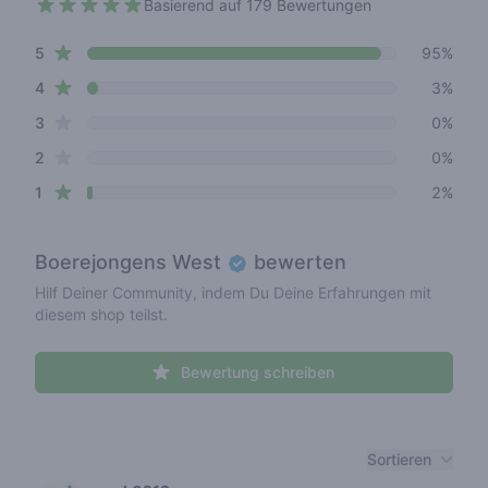
Basierend auf 179 Bewertungen
4.9 out of 5 stars
star reviews
Review data
5
95%
star reviews
4
3%
star reviews
3
0%
star reviews
2
0%
star reviews
1
2%
Boerejongens West
bewerten
Hilf Deiner Community, indem Du Deine Erfahrungen mit
diesem shop teilst.
Bewertung schreiben
Recent reviews
Sortieren