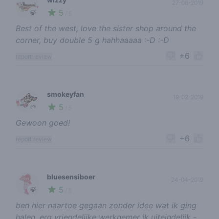
27-06-2019
5
🍃
/ 5
Best of the west, love the sister shop around the
corner, buy double 5 g hahhaaaaa :-D :-D
+6
report review
smokeyfan
19-02-2019
5
🌱
/ 5
Gewoon goed!
+6
report review
bluesensiboer
24-04-2019
5
🍃
/ 5
ben hier naartoe gegaan zonder idee wat ik ging
halen, erg vriendelijke werknemer ik uiteindelijk -