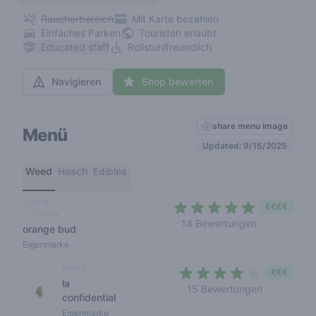
Raucherbereich
Mit Karte bezahlen
Einfaches Parken
Touristen erlaubt
Educated staff
Rollstuhlfreundlich
Navigieren
Shop bewerten
share menu image
Menü
Updated: 9/15/2025
Weed
Hasch
Edibles
Hybrid
€€€€
Indica
4,4 out of 5
14 Bewertungen
orange bud
Eigenmarke
Indica
€€€
la
3,9 out of 
15 Bewertungen
confidential
Eigenmarke