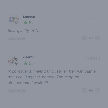
jamesp
12-07-2019
5
🍃
/ 5
Best quality of NL!
+4
report review
dean17
11-07-2019
5
🍃
/ 5
Ik kom hier al meer dan 5 jaar en ben van plan er
nog veel langer te komen! Top shop en
uitmuntende kwaliteit!
+3
report review