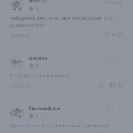
snk0212
08-07-2026
5
🍃
/ 5
Hele goede service en hele mooie prijzen voor
goede kwaliteit.
0
report review
stoner99
02-12-2018
5
🌱
/ 5
Beste shop van amsterdam
+25
report review
freshweedlover
16-01-2019
5
🍃
/ 5
Goede coffeeshop met bekwaam personeel