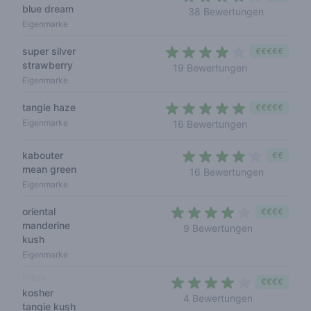
blue dream
3,7 out of
38 Bewertungen
Eigenmarke
super silver
€€€€€
strawberry
3,8 out of 5 s
19 Bewertungen
Eigenmarke
tangie haze
€€€€€
4,4 out of 5 s
Eigenmarke
16 Bewertungen
kabouter
€€
mean green
3,7 out of
16 Bewertungen
Eigenmarke
oriental
€€€€
manderine
3,8 out of 5
9 Bewertungen
kush
Eigenmarke
Indica
€€€€
kosher
4 out of 5 s
4 Bewertungen
tangie kush