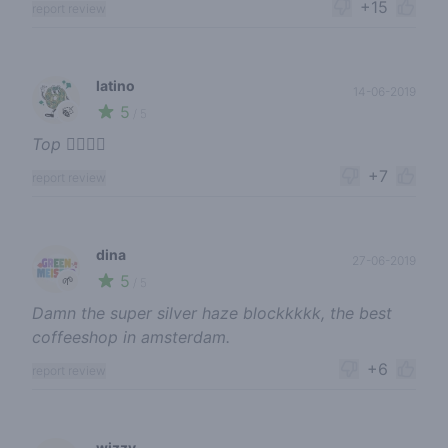
+15
report review
latino
14-06-2019
5
🍃
/ 5
Top 👍🏽💪🏽
+7
report review
dina
27-06-2019
5
🌱
/ 5
Damn the super silver haze blockkkkk, the best
coffeeshop in amsterdam.
+6
report review
wizzy