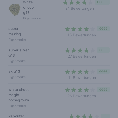
white
€€€€€
choco
3,8 out of 5 s
24 Bewertungen
g13
Eigenmarke
super
€€€€
mazing
3,9 out of 5
15 Bewertungen
Eigenmarke
super silver
€€€€
g13
4 out of 5 s
27 Bewertungen
Eigenmarke
ak g13
€€€€
4 out of 5 s
Eigenmarke
11 Bewertungen
white choco
€€€€
magic
3,9 out of 5
26 Bewertungen
homegrown
Eigenmarke
kabouter
€€