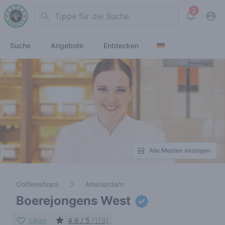
2
Search
View noti
Suche
Angebote
Entdecken
Alle Medien anzeigen
Coffeeshops
Amsterdam
Boerejongens West
Liken
4.9 / 5
(179)