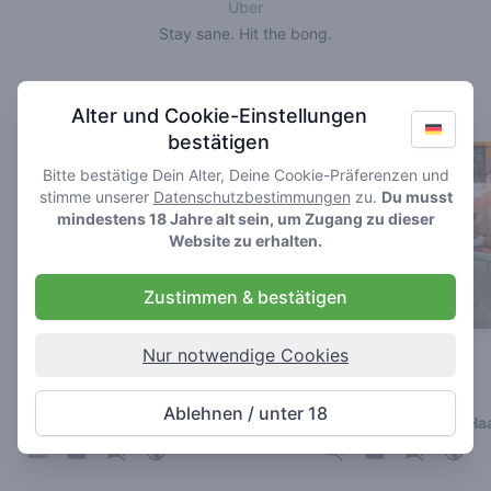
Über
Stay sane. Hit the bong.
Bevorzugte Shops
Alter und Cookie-Einstellungen
bestätigen
Bitte bestätige Dein Alter, Deine Cookie-Präferenzen und
stimme unserer
Datenschutzbestimmungen
zu.
Du musst
mindestens 18 Jahre alt sein, um Zugang zu dieser
Website zu erhalten.
Zustimmen & bestätigen
Nur notwendige Cookies
Waterworld
Simpel Minds
4
3.8
/ 5
/ 5
Ablehnen / unter 18
Coffeeshop in Den Haag
Coffeeshop in Den Ha