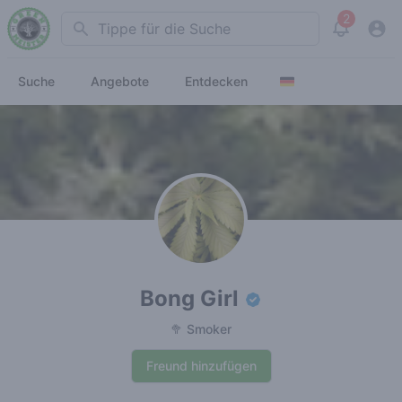
2
Search
View noti
Suche
Angebote
Entdecken
Bong Girl
🥦 Smoker
Freund hinzufügen