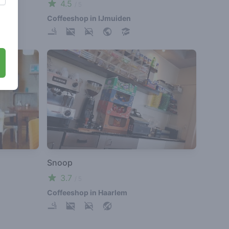
4.5
/ 5
Coffeeshop in IJmuiden
Snoop
3.7
/ 5
Coffeeshop in Haarlem