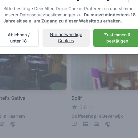
4.6
/ 5
Bitte bestätige Dein Alter, Deine Cookie-Präferenzen und stimme
 in Beverwijk
Coffeeshop in Haarlem
unserer
Datenschutzbestimmungen
zu.
Du musst mindestens 18
Jahre alt sein, um Zugang zu dieser Website zu erhalten.
Nur notwendige
Ablehnen /
Zustimmen &
Cookies
unter 18
bestätigen
tel's Sativa
Splif
3.8
/ 5
 in Haarlem
Coffeeshop in Beverwijk