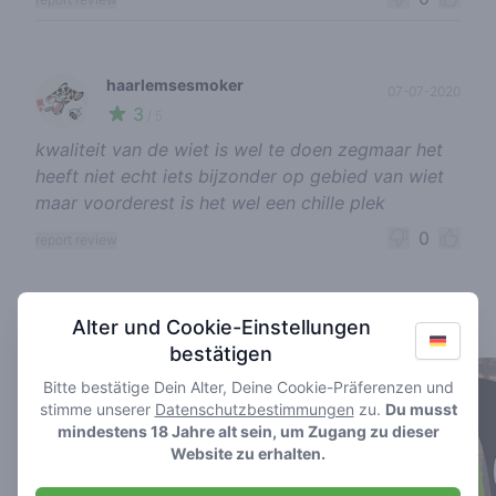
haarlemsesmoker
07-07-2020
3
🍃
/ 5
kwaliteit van de wiet is wel te doen zegmaar het
heeft niet echt iets bijzonder op gebied van wiet
maar voorderest is het wel een chille plek
0
report review
Cannabis shops nearby
Alter und Cookie-Einstellungen
bestätigen
Bitte bestätige Dein Alter, Deine Cookie-Präferenzen und
stimme unserer
Datenschutzbestimmungen
zu.
Du musst
mindestens 18 Jahre alt sein, um Zugang zu dieser
Website zu erhalten.