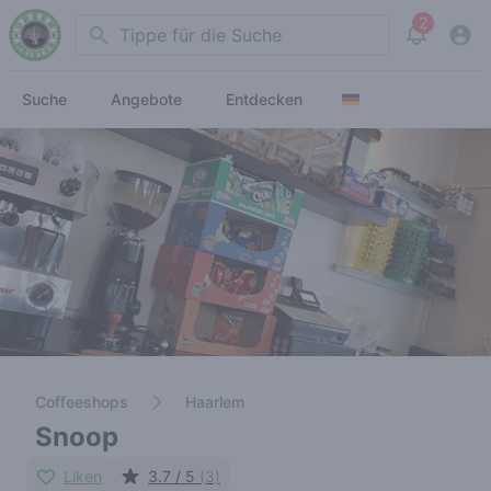
2
Search
View noti
Suche
Angebote
Entdecken
Coffeeshops
Haarlem
Snoop
Liken
3.7 / 5
(3)