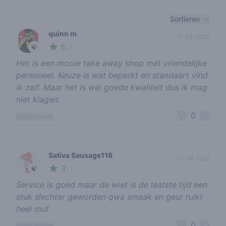
Recent reviews
Sortieren
quinn m
21-04-2025
5
🍃
/ 5
Het is een mooie take away shop met vriendelijke
personeel. Keuze is wat beperkt en standaart vind
ik zelf. Maar het is wel goede kwaliteit dus ik mag
niet klagen.
0
report review
Sativa Sausage116
02-08-2022
3
🍃
/ 5
Service is goed maar de wiet is de laatste tijd een
stuk slechter geworden qwa smaak en geur ruikt
heel muf
0
report review