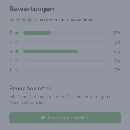
Bewertungen
Basierend auf 3 Bewertungen
3.7 out of 5 stars
star reviews
Review data
5
33%
star reviews
4
0%
star reviews
3
67%
star reviews
2
0%
star reviews
1
0%
Snoop
bewerten
Hilf Deiner Community, indem Du Deine Erfahrungen mit
diesem shop teilst.
Bewertung schreiben