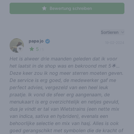
Bewertung schreiben
Recent reviews
Sortieren
papa jo
19-02-2024
5
🥦
/ 5
Het is alweer drie maanden geleden dat ik voor
het laatst in de shop was en bekroond met 5🌟...
Deze keer zou ik nog meer sterren moeten geven.
De service is erg goed, de medewerker gaf me
perfect advies, vergezeld van een heel leuk
praatje. Ik vond de sfeer erg aangenaam, de
menukaart is erg overzichtelijk en netjes gevuld,
dus je vindt er tal van Wietstrains (een nette mix
van indica, sativa en hybriden), evenals een
behoorlijke selectie en mix van hasj. Alles is ook
goed gerangschikt met symbolen die de kracht of