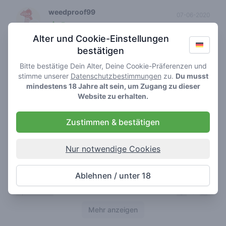
weedproof99
07-06-2020
5
🌱
/ 5
Alter und Cookie-Einstellungen
Goeie hasj
bestätigen
0
report review
Bitte bestätige Dein Alter, Deine Cookie-Präferenzen und
stimme unserer
Datenschutzbestimmungen
zu.
Du musst
mindestens 18 Jahre alt sein, um Zugang zu dieser
Website zu erhalten.
ronald
01-03-2019
4
🍃
/ 5
Zustimmen & bestätigen
Echt een super coffeeshop. Het personeel is echt
relaxed en vriendelijk als het gaat om advies en
Nur notwendige Cookies
service. De sfeer in Zuiderzee is sowieso heel
relaxed. En de producten zijn echt super en zeker
de voor- gedraaide Pollempies :-)
Ablehnen / unter 18
0
report review
Mehr anzeigen