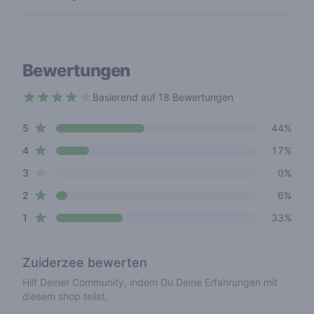
Bewertungen
Basierend auf 18 Bewertungen
3.1 out of 5 stars
star reviews
Review data
5
44%
star reviews
4
17%
star reviews
3
0%
star reviews
2
6%
star reviews
1
33%
Zuiderzee
bewerten
Hilf Deiner Community, indem Du Deine Erfahrungen mit
diesem shop teilst.