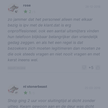
rose
26-12-2018
2
🍃
/ 5
zo jammer dat het personeel alleen met elkaar
bezig is ipv met de klant.dat is erg
onproffesioneel. ook een aantal uitsmijters vinden
hun telefoon blijkbaar belangrijker dan vriendelijk
gedag zeggen. en als het een regel is dat
bezoekers zich moeten legitimeren dan moeten ze
die ook steeds vragen en niet nooit vragen en met
kerst ineens wel.
+5
report review
nl stonerbeast
25-03-2019
1
🌱
/ 5
Shop ging 2 uur voor sluitingtijd al dicht zonder
uitleg. Kwam gewoon aan en de deur was dicht