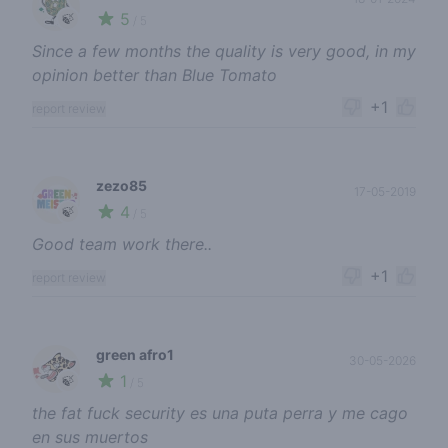
5
🍃
/ 5
Since a few months the quality is very good, in my
opinion better than Blue Tomato
+1
report review
zezo85
17-05-2019
4
🍃
/ 5
Good team work there..
+1
report review
green afro1
30-05-2026
1
🍃
/ 5
the fat fuck security es una puta perra y me cago
en sus muertos