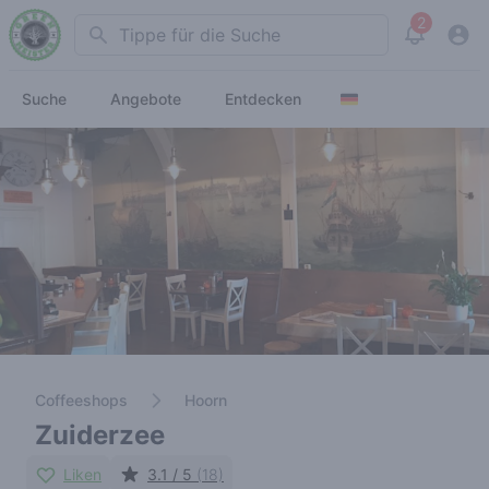
2
Search
View noti
Suche
Angebote
Entdecken
Coffeeshops
Hoorn
Zuiderzee
Liken
3.1 / 5
(18)