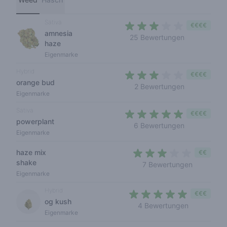
Sativa
€€€€
amnesia
2,7 out of 5 
25 Bewertungen
haze
Eigenmarke
Hybrid
€€€€
orange bud
2,5 out of 5 
2 Bewertungen
Eigenmarke
Sativa
€€€€
powerplant
4,2 out of 5 
6 Bewertungen
Eigenmarke
haze mix
€€
shake
2,6 out of
7 Bewertungen
Eigenmarke
Hybrid
€€€
og kush
4,2 out of 
4 Bewertungen
Eigenmarke