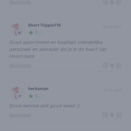
0
report review
Short Trippie116
25-09-2022
5
🍃
/ 5
Goed assortiment en kwaliteit vriendelijke
personeel en aanrader als je in de buurt van
Hoorn bent
0
report review
herbsman
02-11-2020
5
🌱
/ 5
Good service and good weed :)
0
report review