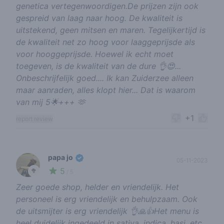
genetica vertegenwoordigen.De prijzen zijn ook
gespreid van laag naar hoog. De kwaliteit is
uitstekend, geen mitsen en maren. Tegelijkertijd is
de kwaliteit net zo hoog voor laaggeprijsde als
voor hooggeprijsde. Hoewel ik echt moet
toegeven, is de kwaliteit van de dure 👌😍...
Onbeschrijfelijk goed.... Ik kan Zuiderzee alleen
maar aanraden, alles klopt hier... Dat is waarom
van mij 5🌟+++ 🫶
+1
report review
papa jo
05-11-2023
5
🥦
/ 5
Zeer goede shop, helder en vriendelijk. Het
personeel is erg vriendelijk en behulpzaam. Ook
de uitsmijter is erg vriendelijk 👌🙏👍Het menu is
heel duidelijk ingedeeld in sativa, indica, hasj, etc.