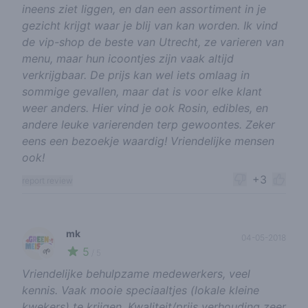
ineens ziet liggen, en dan een assortiment in je
gezicht krijgt waar je blij van kan worden. Ik vind
de vip-shop de beste van Utrecht, ze varieren van
menu, maar hun icoontjes zijn vaak altijd
verkrijgbaar. De prijs kan wel iets omlaag in
sommige gevallen, maar dat is voor elke klant
weer anders. Hier vind je ook Rosin, edibles, en
andere leuke varierenden terp gewoontes. Zeker
eens een bezoekje waardig! Vriendelijke mensen
ook!
+3
report review
mk
04-05-2018
5
🌱
/ 5
Vriendelijke behulpzame medewerkers, veel
kennis. Vaak mooie speciaaltjes (lokale kleine
kwekers) te krijgen. Kwaliteit/prijs verhouding zeer