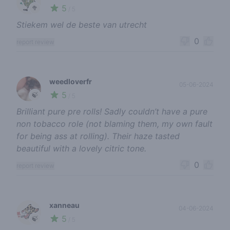
5
🥦
/ 5
Stiekem wel de beste van utrecht
0
report review
weedloverfr
05-06-2024
5
🍃
/ 5
Brilliant pure pre rolls! Sadly couldn’t have a pure
non tobacco role (not blaming them, my own fault
for being ass at rolling). Their haze tasted
beautiful with a lovely citric tone.
0
report review
xanneau
04-06-2024
5
🍃
/ 5