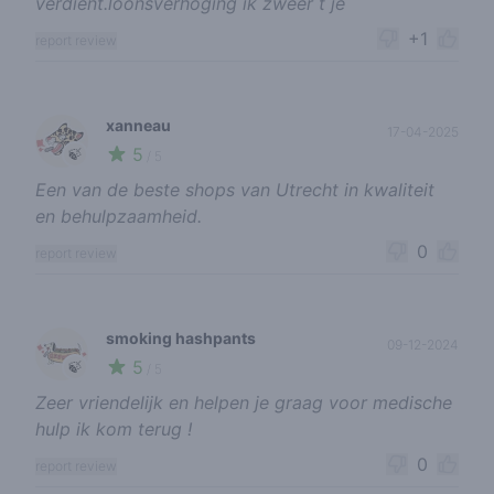
verdient.loonsverhoging ik zweer t je
+1
report review
xanneau
17-04-2025
5
🍃
/ 5
Een van de beste shops van Utrecht in kwaliteit
en behulpzaamheid.
0
report review
smoking hashpants
09-12-2024
5
🍃
/ 5
Zeer vriendelijk en helpen je graag voor medische
hulp ik kom terug !
0
report review