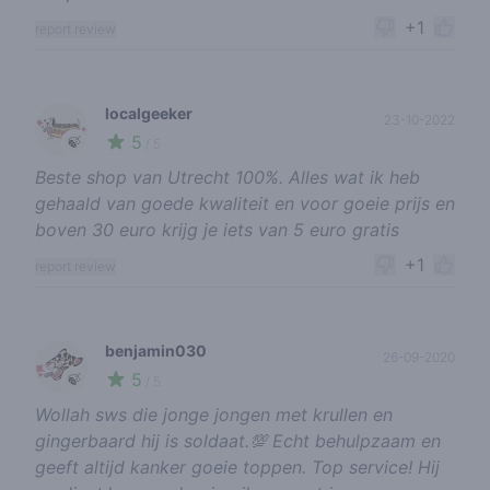
+1
report review
localgeeker
23-10-2022
5
🍃
/ 5
Beste shop van Utrecht 100%. Alles wat ik heb
gehaald van goede kwaliteit en voor goeie prijs en
boven 30 euro krijg je iets van 5 euro gratis
+1
report review
benjamin030
26-09-2020
5
🍃
/ 5
Wollah sws die jonge jongen met krullen en
gingerbaard hij is soldaat.💯 Echt behulpzaam en
geeft altijd kanker goeie toppen. Top service! Hij