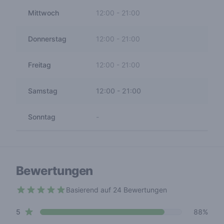
Mittwoch
12:00
-
21:00
Donnerstag
12:00
-
21:00
Freitag
12:00
-
21:00
Samstag
12:00
-
21:00
Sonntag
-
Bewertungen
Basierend auf 24 Bewertungen
4.9 out of 5 stars
star reviews
Review data
5
88%