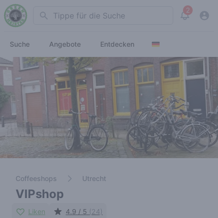
2
Search
View noti
Suche
Angebote
Entdecken
Coffeeshops
Utrecht
VIPshop
Liken
4.9 / 5
(24)