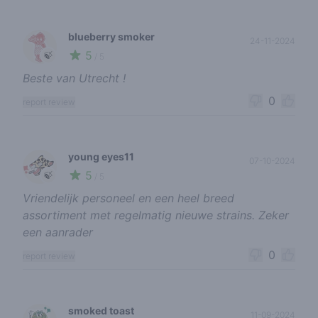
blueberry smoker
24-11-2024
5
🍃
/ 5
Beste van Utrecht !
0
report review
young eyes11
07-10-2024
5
🍃
/ 5
Vriendelijk personeel en een heel breed
assortiment met regelmatig nieuwe strains. Zeker
een aanrader
0
report review
smoked toast
11-09-2024