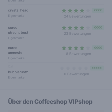
Eigenmarke
crystal head
€€€€
3,7 out of 5 
Eigenmarke
24 Bewertungen
cured
€€€€
utrecht best
3,4 out of 5
23 Bewertungen
Eigenmarke
cured
€€€€
amnesia
3,1 out of 5 
8 Bewertungen
Eigenmarke
Cali
€€€€€
bubbleruntz
0 out of 5 sta
0 Bewertungen
Eigenmarke
Über den Coffeeshop
VIPshop