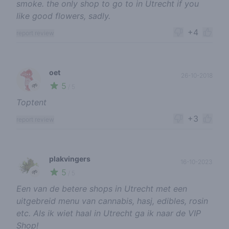
smoke. the only shop to go to in Utrecht if you
like good flowers, sadly.
+4
report review
oet
26-10-2018
5
🌱
/ 5
Toptent
+3
report review
plakvingers
16-10-2023
5
🌱
/ 5
Een van de betere shops in Utrecht met een
uitgebreid menu van cannabis, hasj, edibles, rosin
etc. Als ik wiet haal in Utrecht ga ik naar de VIP
Shop!