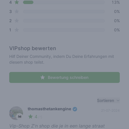
star reviews
4
13%
star reviews
3
0%
star reviews
2
0%
star reviews
1
0%
VIPshop
bewerten
Hilf Deiner Community, indem Du Deine Erfahrungen mit
diesem shop teilst.
Bewertung schreiben
Recent reviews
Sortieren
thomasthetankengine
21-07-2024
4
🚂
/ 5
Vip-Shop Z'n shop die je in een lange straat