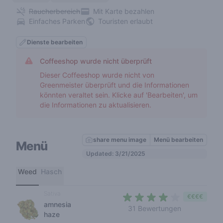
Raucherbereich
Mit Karte bezahlen
Einfaches Parken
Touristen erlaubt
Dienste bearbeiten
Coffeeshop wurde nicht überprüft
Dieser Coffeeshop wurde nicht von
Greenmeister überprüft und die Informationen
könnten veraltet sein. Klicke auf 'Bearbeiten', um
die Informationen zu aktualisieren.
share menu image
Menü bearbeiten
Menü
Updated: 3/21/2025
Weed
Hasch
Sativa
€€€€
amnesia
3,7 out of 5 
31 Bewertungen
haze