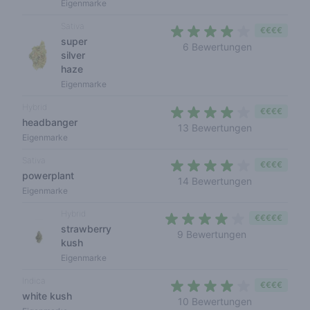
Eigenmarke
Sativa
€€€€
super
3,8 out of 5
6 Bewertungen
silver
haze
Eigenmarke
Hybrid
€€€€
headbanger
3,3 out of 5
13 Bewertungen
Eigenmarke
Sativa
€€€€
powerplant
3,8 out of 5
14 Bewertungen
Eigenmarke
Hybrid
€€€€€
strawberry
3,8 out of 5 s
9 Bewertungen
kush
Eigenmarke
Indica
€€€€
white kush
3,5 out of 5
10 Bewertungen