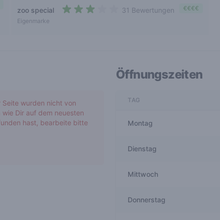
€€€€
zoo special
31 Bewertungen
2,9 out of 5 stars
Eigenmarke
Öffnungszeiten
TAG
r Seite wurden nicht von
 wie Dir auf dem neuesten
unden hast, bearbeite bitte
Montag
Dienstag
Mittwoch
Donnerstag