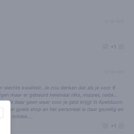
21-03-2023
+1
07-03-2019
er slechte kwaliteit. Je zou denken dat als je voor €
ijgen maar er gebeurd helemaal niks, noppes, nada...
dat je daar geen waar voor je geld krijgt In Apeldoorn
l een goeie shop en het personeel is daar gezellig en
 en ontdek.....
+1