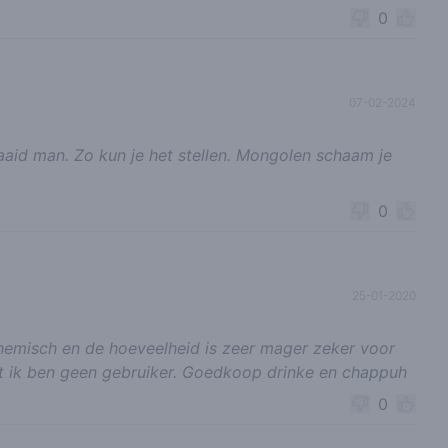
0
07-02-2024
aid man. Zo kun je het stellen. Mongolen schaam je
0
25-01-2020
hemisch en de hoeveelheid is zeer mager zeker voor
ant ik ben geen gebruiker. Goedkoop drinke en chappuh
0