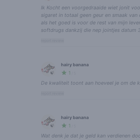
Ik Kocht een voorgedraaide wiet jonit voor
sigaret in totaal geen geur en smaak van
als het goed is voor de rest van mijn lev
softdrugs dankzij die nep jointjes datum
report review
hairy banana
1
🍃
/ 5
De kwaliteit toont aan hoeveel je om de k
report review
hairy banana
1
🍃
/ 5
Wat denk je dat je geld kan verdienen doo