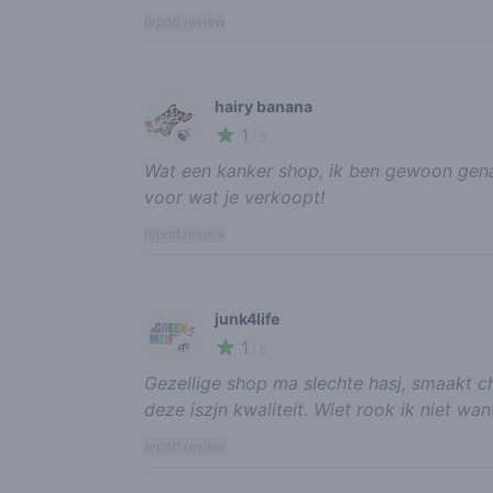
report review
hairy banana
1
🍃
/ 5
Wat een kanker shop, ik ben gewoon gena
voor wat je verkoopt!
report review
junk4life
1
🌱
/ 5
Gezellige shop ma slechte hasj, smaakt c
deze iszjn kwaliteit. Wiet rook ik niet w
report review