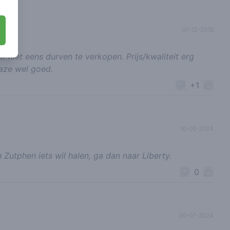
07-12-2018
 niet eens durven te verkopen. Prijs/kwaliteit erg
Haze wel goed.
+1
10-08-2024
in Zutphen iets wil halen, ga dan naar Liberty.
0
30-07-2024