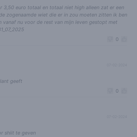
 3,50 euro totaal en totaal niet high alleen zat er een
 de zogenaamde wiet die er in zou moeten zitten ik ben
en vanaf nu voor de rest van mijn leven gestopt met
 31_07_2025
0
07-02-2024
lant geeft
0
07-02-2024
r shiit te geven