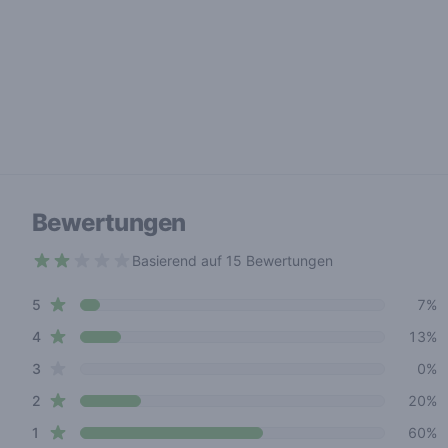
Bewertungen
Basierend auf 15 Bewertungen
2 out of 5 stars
star reviews
Review data
5
7%
star reviews
4
13%
star reviews
3
0%
star reviews
2
20%
star reviews
1
60%