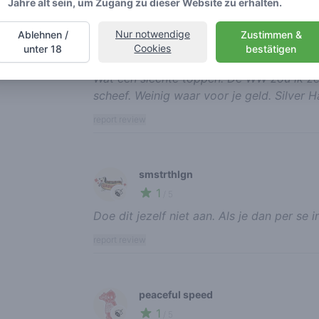
Jahre alt sein, um Zugang zu dieser Website zu erhalten.
Nur notwendige
Ablehnen /
Zustimmen &
x-anti
Cookies
unter 18
bestätigen
2
🍃
/ 5
Wat een slechte toppen. De WW zou ik zelf
scheef. Weinig waar voor je geld. Silver 
report review
smstrthlgn
1
🍃
/ 5
Doe dit jezelf niet aan. Als je dan per se 
report review
peaceful speed
1
🍃
/ 5