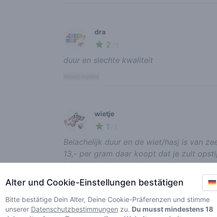
dra
2
🌱
/ 5
duur en slechte kwaliteit
report review
wietje
1
🍃
/ 5
Belachelijk duur en de wiet/hasj is van ze
13,- per gram daar koopt dat je zult opst
wij hebben het nu al een paar keer gehad 
aan de Arnhemseweg ( power flower) is we
Alter und Cookie-Einstellungen bestätigen
enthousiast, Ik zou zeggen ga er eens heen
Bitte bestätige Dein Alter, Deine Cookie-Präferenzen und stimme
report review
unserer
Datenschutzbestimmungen
zu.
Du musst mindestens 18