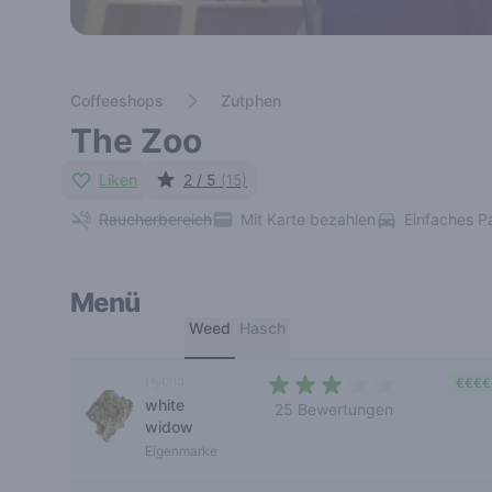
Coffeeshops
Zutphen
The Zoo
Liken
2 / 5
(15)
Raucherbereich
Mit Karte bezahlen
Einfaches P
Menü
Weed
Hasch
Hybrid
€€€€
white
25 Bewertungen
widow
2,5 out of 5 stars
Eigenmarke