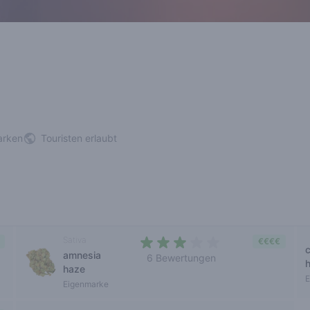
arken
Touristen erlaubt
Sativa
€€€€
c
amnesia
6 Bewertungen
haze
2,8 out of 5 stars
E
Eigenmarke