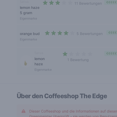
Sativa
€€€€€
11 Bewertungen
lemon haze
2,9 out of 5 stars
5 gram
Eigenmarke
€€€€
orange bud
5 Bewertungen
3,4 out of 5 stars
Eigenmarke
Sativa
€€€€€
lemon
1 Bewertung
haze
1 out of 5 stars
Eigenmarke
Über den Coffeeshop
The Edge
Dieser Coffeeshop und die Informationen auf diese
Greenmeister überprüft - sie werden von Benutzern