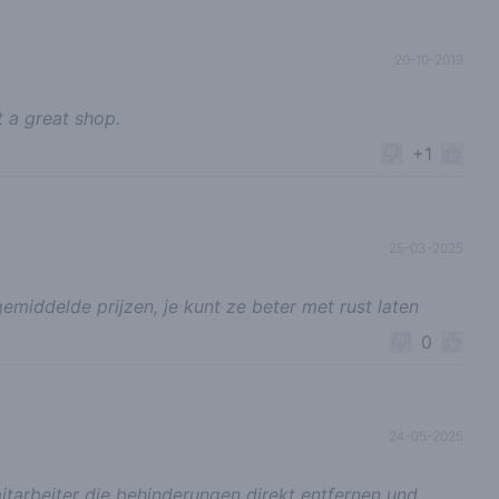
20-10-2019
t a great shop.
+1
25-03-2025
iddelde prijzen, je kunt ze beter met rust laten
0
24-05-2025
itarbeiter die behinderungen direkt entfernen und