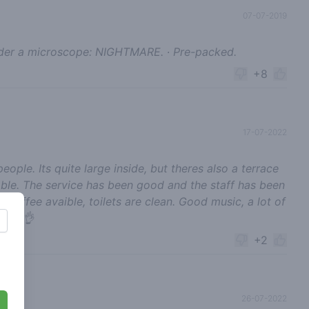
07-07-2019
∙ Under a microscope: NIGHTMARE. ∙ Pre-packed.
+8
17-07-2022
ople. Its quite large inside, but theres also a terrace
ble. The service has been good and the staff has been
d coffee avaible, toilets are clean. Good music, a lot of
isit 👌
+2
26-07-2022