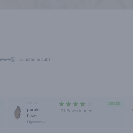
arken
Touristen erlaubt
Sativa
€€€€€
purple
31 Bewertungen
haze
3,1 out of 5 stars
Eigenmarke