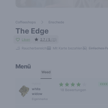
Coffeeshops
Enschede
The Edge
Liken
2.7 / 5
(11)
Raucherbereich
Mit Karte bezahlen
Einfaches P
Menü
Weed
Hybrid
€€€€
white
18 Bewertungen
widow
3,4 out of 5 stars
Eigenmarke