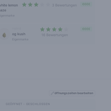
€€€€
white lemon
3 Bewertungen
2,7 out of 5 stars
haze
igenmarke
Hybrid
€€€€
og kush
16 Bewertungen
3,2 out of 5 stars
Eigenmarke
öffnungszeiten bearbeiten
GEÖFFNET - GESCHLOSSEN