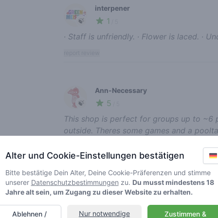
interpener
1
🍃
/ 5
∙ Staff is unfriendly. ∙ Flower is laced. 
report review
Ann-Necessary
5
🍃
/ 5
This shop is perfect for groups up to ~6 pe
outside. Theres some games and a poolta
friendly and helpful Theres cold drinks an
(old school ) Hip Hop. Definitely worth a v
Alter und Cookie-Einstellungen bestätigen
report review
Bitte bestätige Dein Alter, Deine Cookie-Präferenzen und stimme
unserer
Datenschutzbestimmungen
zu.
Du musst mindestens 18
Jahre alt sein, um Zugang zu dieser Website zu erhalten.
CannabisGermane
Nur notwendige
Ablehnen /
Zustimmen &