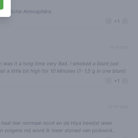
Gemütliche Atmosphäre.
+1
17-10-2021
as it a long time very Bad. I smoked a blunt just
 a little bit high for 10 Minutes (1- 1,5 g in one blunt)
+1
27-12-2020
 haal hier normaal nooit en de Hiya bewijst weer
n volgens mij word ik meer stoned van pickwick..