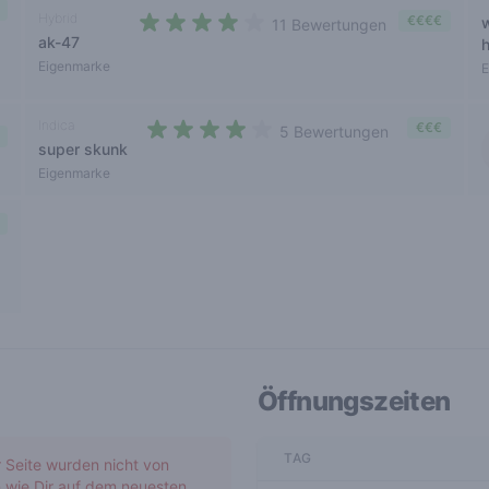
Hybrid
€€€€
11 Bewertungen
ak-47
3,3 out of 5 stars
Eigenmarke
E
Indica
€€€
5 Bewertungen
super skunk
3,8 out of 5 stars
Eigenmarke
Öffnungszeiten
TAG
r Seite wurden nicht von
 wie Dir auf dem neuesten