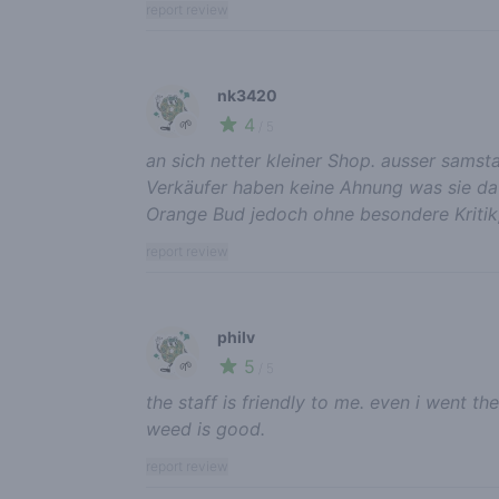
report review
nk3420
4
🌱
/ 5
an sich netter kleiner Shop. ausser sams
Verkäufer haben keine Ahnung was sie da
Orange Bud jedoch ohne besondere Kritik; 
report review
philv
5
🌱
/ 5
the staff is friendly to me. even i went t
weed is good.
report review