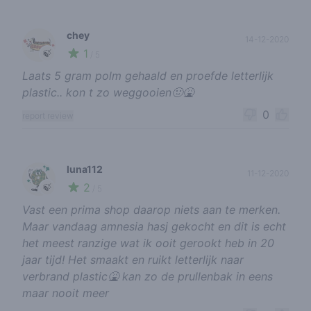
chey
14-12-2020
1
🍃
/ 5
Laats 5 gram polm gehaald en proefde letterlijk
plastic.. kon t zo weggooien🤢🤮
0
report review
luna112
11-12-2020
2
🍃
/ 5
Vast een prima shop daarop niets aan te merken.
Maar vandaag amnesia hasj gekocht en dit is echt
het meest ranzige wat ik ooit gerookt heb in 20
jaar tijd! Het smaakt en ruikt letterlijk naar
verbrand plastic🤮 kan zo de prullenbak in eens
maar nooit meer