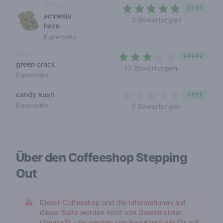
Sativa
€€€€
amnesia
5 out of 5 s
3 Bewertungen
haze
Eigenmarke
Sativa
€€€€€
green crack
2,8 out of 5 s
13 Bewertungen
Eigenmarke
candy kush
€€€€
0 out of 5 s
Eigenmarke
0 Bewertungen
Über den Coffeeshop
Stepping
Out
Dieser Coffeeshop und die Informationen auf
dieser Seite wurden nicht von Greenmeister
überprüft - sie werden von Benutzern wie Dir auf