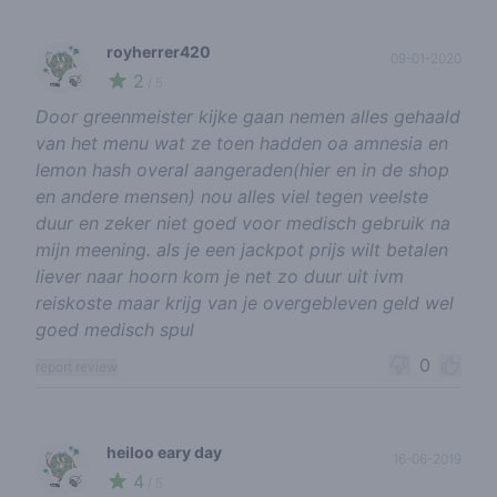
royherrer420
09-01-2020
2
🍃
/ 5
Door greenmeister kijke gaan nemen alles gehaald
van het menu wat ze toen hadden oa amnesia en
lemon hash overal aangeraden(hier en in de shop
en andere mensen) nou alles viel tegen veelste
duur en zeker niet goed voor medisch gebruik na
mijn meening. als je een jackpot prijs wilt betalen
liever naar hoorn kom je net zo duur uit ivm
reiskoste maar krijg van je overgebleven geld wel
goed medisch spul
0
report review
heiloo eary day
16-06-2019
4
🍃
/ 5