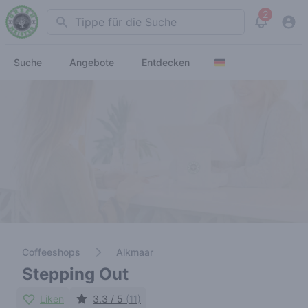
2
Search
View noti
Suche
Angebote
Entdecken
Coffeeshops
Alkmaar
Stepping Out
Liken
3.3 / 5
(11)