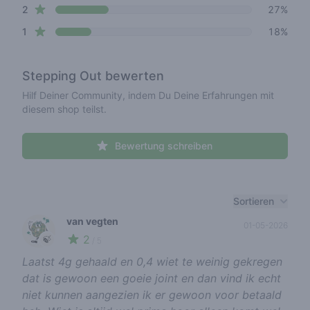
star reviews
2
27%
star reviews
1
18%
Stepping Out
bewerten
Hilf Deiner Community, indem Du Deine Erfahrungen mit
diesem shop teilst.
Bewertung schreiben
Recent reviews
Sortieren
van vegten
01-05-2026
2
🍃
/ 5
Laatst 4g gehaald en 0,4 wiet te weinig gekregen
dat is gewoon een goeie joint en dan vind ik echt
niet kunnen aangezien ik er gewoon voor betaald