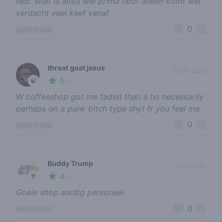
heb. Wiet is altijd wel prima hoor alleen komt wel
verdacht veel keef vanaf
0
report review
throat goat jesus
25-04-2023
5
🍃
/ 5
W coffeeshop got me faded than a ho necessarily
perhaps on a punk bitch type shyt fr you feel me
0
report review
Buddy Trump
11-02-2022
4
🥦
/ 5
Goeie shop aardig personeel
0
report review