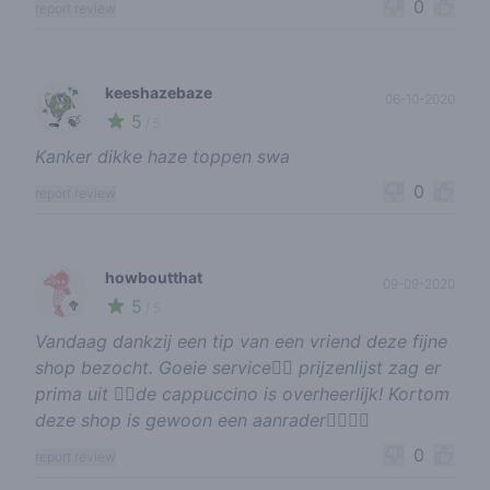
0
report review
keeshazebaze
06-10-2020
5
🍃
/ 5
Kanker dikke haze toppen swa
0
report review
howboutthat
09-09-2020
5
🥦
/ 5
Vandaag dankzij een tip van een vriend deze fijne
shop bezocht. Goeie service👍🏼 prijzenlijst zag er
prima uit 👍🏼de cappuccino is overheerlijk! Kortom
deze shop is gewoon een aanrader👍🏼👍🏼
0
report review