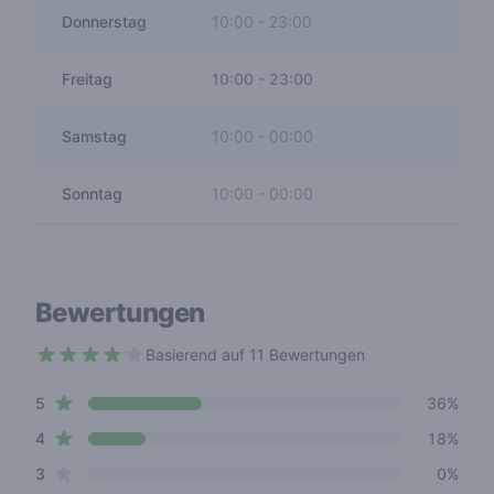
Donnerstag
10:00
-
23:00
Freitag
10:00
-
23:00
Samstag
10:00
-
00:00
Sonntag
10:00
-
00:00
Bewertungen
Basierend auf 11 Bewertungen
3.3 out of 5 stars
star reviews
Review data
5
36%
star reviews
4
18%
star reviews
3
0%