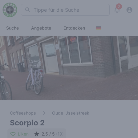
2
Search
View noti
Suche
Angebote
Entdecken
Coffeeshops
Oude IJsselstreek
Scorpio 2
Liken
2.5 / 5
(19)