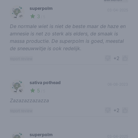
superpolm
03-04-2025
3
🌱
/ 5
De normale wiet is niet de beste maar de haze en
amnesie is net zo sterk als elders, de smaak is
massa productie. De superpolm is goed, meestal
de sneeuwwitje is ook redelijk.
+2
report review
sativa pothead
06-08-2023
5
🍃
/ 5
Zazazazzazazza
+2
report review
superpolm
03-04-2025