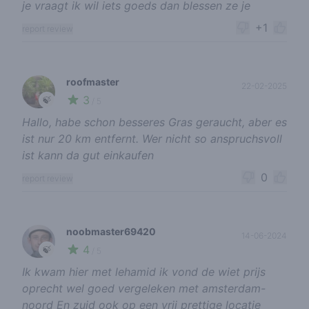
je vraagt ik wil iets goeds dan blessen ze je
+1
report review
roofmaster
22-02-2025
3
🍃
/ 5
Hallo, habe schon besseres Gras geraucht, aber es
ist nur 20 km entfernt. Wer nicht so anspruchsvoll
ist kann da gut einkaufen
0
report review
noobmaster69420
14-06-2024
4
🍃
/ 5
Ik kwam hier met lehamid ik vond de wiet prijs
oprecht wel goed vergeleken met amsterdam-
noord En zuid ook op een vrij prettige locatie