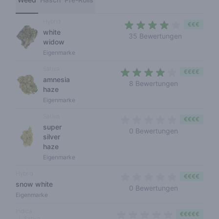
Hybrid
€€€
white
3,6 out of 
35 Bewertungen
widow
Eigenmarke
Sativa
€€€€
amnesia
3,4 out of 5
8 Bewertungen
haze
Eigenmarke
Sativa
€€€€
super
0 out of 5 s
0 Bewertungen
silver
haze
Eigenmarke
Hybrid
€€€€
snow white
0 out of 5 s
0 Bewertungen
Eigenmarke
Indica
€€€€€
Sativa