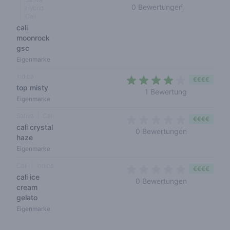
0 out of 5 sta
0 Bewertungen
Hybrid
Cali
cali
moonrock
gsc
Eigenmarke
Indica
€€€€
top misty
4 out of 5 s
1 Bewertung
Eigenmarke
Sativa
Cali
€€€€
cali crystal
0 out of 5 s
0 Bewertungen
haze
Eigenmarke
Cali
Indica
€€€€
cali ice
0 out of 5 s
0 Bewertungen
cream
gelato
Eigenmarke