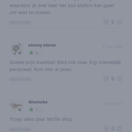
waardoor je snel naar het bus station kan gaan
om wiet te rooken
0
report review
stoney stoner
27-04-2024
5
🍃
/ 5
Goede prijs kwaliteit Niks mis mee. Erg vriendelijk
personeel. Kom hier al jaren.
0
report review
Ahsmoke
14-04-2022
1
🍃
/ 5
Troep alles daar Moffe shop
0
report review