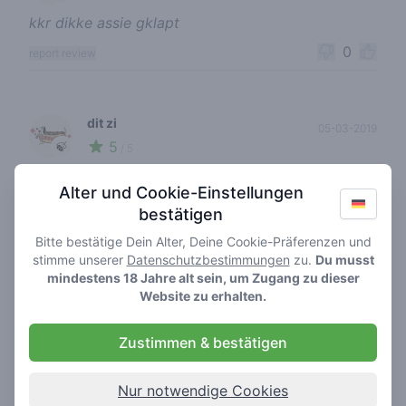
kkr dikke assie gklapt
0
report review
dit zi
05-03-2019
5
🍃
/ 5
Da habe ich meine ersten "Dollars" mit GRÜN
Alter und Cookie-Einstellungen
verdient....(Bin nur als "Taxifahrer" unterwegs
bestätigen
gewesen!)
Bitte bestätige Dein Alter, Deine Cookie-Präferenzen und
0
report review
stimme unserer
Datenschutzbestimmungen
zu.
Du musst
mindestens 18 Jahre alt sein, um Zugang zu dieser
Website zu erhalten.
blueberry redeye1
24-12-2024
Zustimmen & bestätigen
1
🍃
/ 5
Hahaha hier geweest en de wiet is om te huilen
Nur notwendige Cookies
het personeel is niet echt aardig en je kan nog