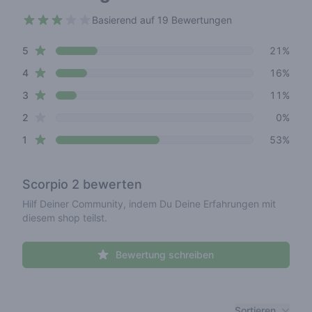
Basierend auf 19 Bewertungen
2.5 out of 5 stars
star reviews
Review data
5
21%
star reviews
4
16%
star reviews
3
11%
star reviews
2
0%
star reviews
1
53%
Scorpio 2
bewerten
Hilf Deiner Community, indem Du Deine Erfahrungen mit
diesem shop teilst.
Bewertung schreiben
Recent reviews
Sortieren