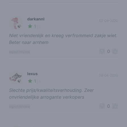
darkannl
02-06-2020
1
🍃
/ 5
Niet vriendenlijk en kreeg verfrommeld zakje wiet.
Beter naar arnhem
0
report review
lexus
09-04-2020
1
🍃
/ 5
Slechte prijs/kwaliteitsverhouding. Zeer
onvriendelijke arrogante verkopers
0
report review