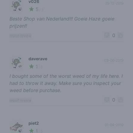
v026
29-12-2019
5
🍃
/ 5
Beste Shop van Nederland!!! Goeie Haze goeie
prijzen!!
0
report review
daverave
03-06-2019
1
🌱
/ 5
I bought some of the worst weed of my life here. I
had to throw it away. Make sure you inspect your
weed before purchase.
0
report review
piet2
01-04-2019
1
🍃
/ 5