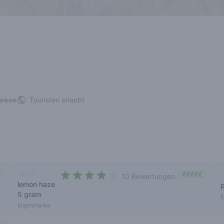
arken
Touristen erlaubt
Sativa
€€€€€
10 Bewertungen
lemon haze
3,8 out of 5 stars
5 gram
E
Eigenmarke