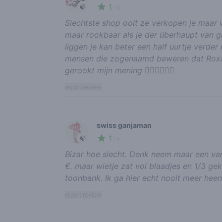
1
🍃
/ 5
Slechtste shop ooit ze verkopen je maar wa
maar rookbaar als je der überhaupt van 
liggen je kan beter een half uurtje verder
mensen die zogenaamd beweren dat Roxann
gerookt mijn mening 👍🏾👍🏾👍🏾
report review
swiss ganjaman
1
🍃
/ 5
Bizar hoe slecht. Denk neem maar een van
€. maar wietje zat vol blaadjes en 1/3 gek
toonbank. Ik ga hier echt nooit meer heen
report review