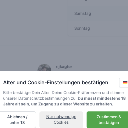
Samstag
Sonntag
Recent reviews
rijkagter
2
🌱
/ 5
Alter und Cookie-Einstellungen bestätigen
Tenzij je in de buurt woont en écht lui ben
Alkmaar/Den Helder. Deze shop is het gewo
Bitte bestätige Dein Alter, Deine Cookie-Präferenzen und stimme
simpelweg te droog en smaakt/ruikt niet
unserer
Datenschutzbestimmungen
zu.
Du musst mindestens 18
wel dat het ooit verandert want ik gun el
Jahre alt sein, um Zugang zu dieser Website zu erhalten.
report review
Nur notwendige
Ablehnen /
Zustimmen &
Cookies
unter 18
bestätigen