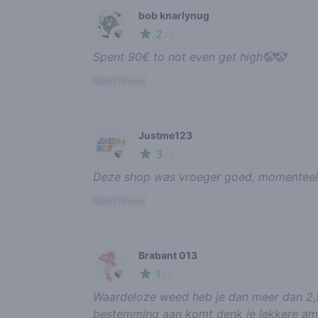
bob knarlynug
2
🍃
/ 5
Spent 90€ to not even get high🤡🤡
report review
Justme123
3
🍃
/ 5
Deze shop was vroeger goed, momenteel b
report review
Brabant 013
1
🍃
/ 5
Waardeloze weed heb je dan meer dan 2,5
bestemming aan komt denk je lekkere ami t