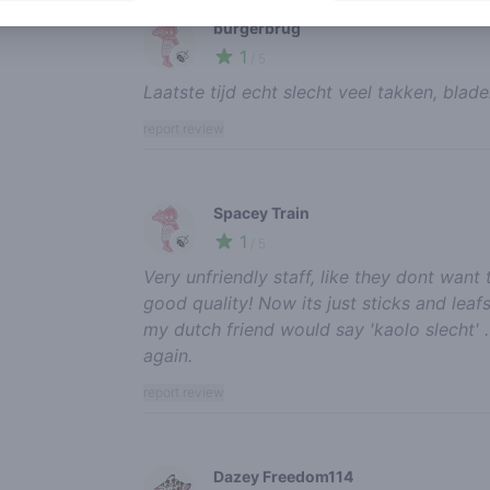
burgerbrug
1
🍃
/ 5
Laatste tijd echt slecht veel takken, blad
report review
Spacey Train
1
🍃
/ 5
Very unfriendly staff, like they dont want 
good quality! Now its just sticks and le
my dutch friend would say 'kaolo slecht' .
again.
report review
Dazey Freedom114