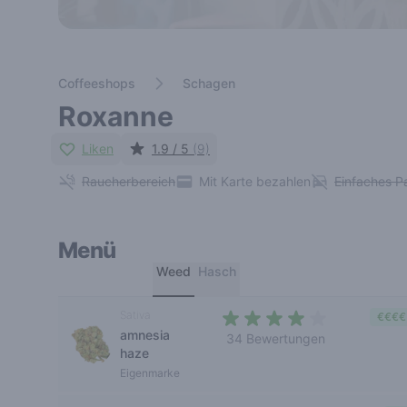
Coffeeshops
Schagen
Roxanne
Liken
1.9 / 5
(9)
Raucherbereich
Mit Karte bezahlen
Einfaches P
Menü
Weed
Hasch
Sativa
€€€€
amnesia
34 Bewertungen
haze
3,3 out of 5 stars
Eigenmarke