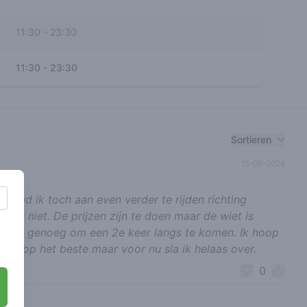
11:30
-
23:30
11:30
-
23:30
Sortieren
15-06-2026
t raad ik toch aan even verder te rijden richting
on niet. De prijzen zijn te doen maar de wiet is
 goed genoeg om een 2e keer langs te komen. Ik hoop
ke shop het beste maar voor nu sla ik helaas over.
0