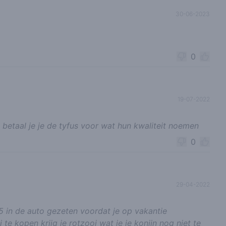
30-06-2023
0
19-07-2022
etaal je je de tyfus voor wat hun kwaliteit noemen
0
29-04-2022
 in de auto gezeten voordat je op vakantie
e kopen krijg je rotzooi wat je je konijn nog niet te