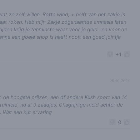
t ze zelf willen. Rotte wied, + helft van het zakje is
gaat roken. Heb mijn Zakje zogenaamde amnesia laten
 rijden krijg je tenminste waar voor je geld…en voor de
e een goeie shop is heeft nooit een goed jointje
+1
28-10-2024
 de hoogste prijzen, een of andere Kush soort van 14
ruimeld, nu al 9 zaadjes. Chagrijnige meid achter de
. Wat een kut ervaring
0