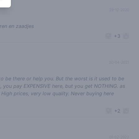
29-12-2020
eren en zaadjes
+3
30-04-2021
to be there or help you. But the worst is it used to be
afs, you pay EXPENSIVE here, but you get NOTHING. as
 High prices, very low quality. Never buying here
+2
01-02-2022