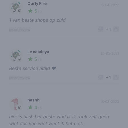
Curly Fire
16-04-2022
5
🍃
/ 5
1 van beste shops op zuid
+1
report review
Le cataleya
25-05-2021
5
🍃
/ 5
Beste service altijd ❤️
+1
report review
hashh
18-03-2020
4
🍃
/ 5
hier is hash het beste vind ik ik rook zelf geen
wiet dus van wiet weet ik het niet.