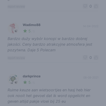
0
report review
Wadimo88
14-04-2022
5
🍃
/ 5
Bardzo duży wybór konopi w bardzo dobrej
jakości. Ceny bardzo atrakcyjne atmosfera jest
pozytwna. Daje 5 Polecam
0
report review
darkprince
08-08-2021
5
🍃
/ 5
Ruime keuze aan wietsoortjes en hasj heb hier
ook nooit het gevoel dat ik word opgelicht en
geven altijd pakje vloei bij 25 eu