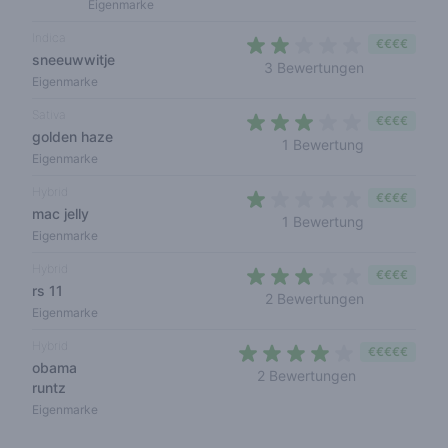
Eigenmarke
Indica
€€€€
sneeuwwitje
2 out of 5 st
3 Bewertungen
Eigenmarke
Sativa
€€€€
golden haze
3 out of 5 s
1 Bewertung
Eigenmarke
Hybrid
€€€€
mac jelly
1 out of 5 st
1 Bewertung
Eigenmarke
Hybrid
€€€€
rs 11
2,5 out of 5 
2 Bewertungen
Eigenmarke
Hybrid
€€€€€
obama
3,5 out of 5 s
2 Bewertungen
runtz
Eigenmarke