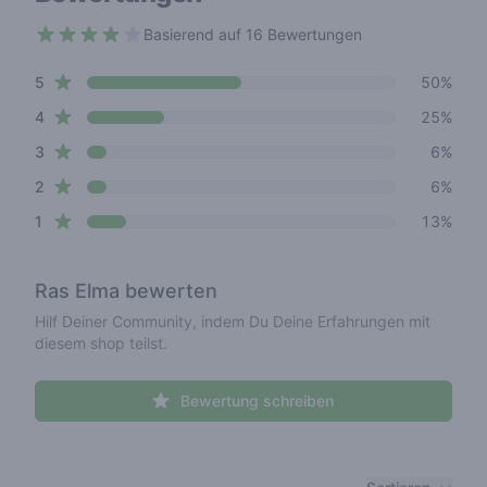
Basierend auf 16 Bewertungen
3.9 out of 5 stars
star reviews
Review data
5
50%
star reviews
4
25%
star reviews
3
6%
star reviews
2
6%
star reviews
1
13%
Ras Elma
bewerten
Hilf Deiner Community, indem Du Deine Erfahrungen mit
diesem shop teilst.
Bewertung schreiben
Recent reviews