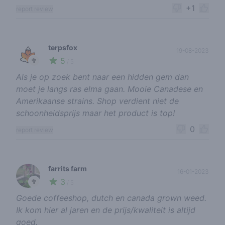
+1
report review
terpsfox
19-08-2023
5
🥦
/ 5
Als je op zoek bent naar een hidden gem dan
moet je langs ras elma gaan. Mooie Canadese en
Amerikaanse strains. Shop verdient niet de
schoonheidsprijs maar het product is top!
0
report review
farrits farm
16-01-2023
3
🥦
/ 5
Goede coffeeshop, dutch en canada grown weed.
Ik kom hier al jaren en de prijs/kwaliteit is altijd
goed.