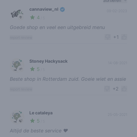
Sortieren
cannaview_nl
09-02-2023
4
🥦
/ 5
Goede shop en veel een uitgebreid menu
+1
report review
Stoney Hackysack
14-08-2021
5
🌱
/ 5
Beste shop in Rotterdam zuid. Goeie wiet en assie
+2
report review
Le cataleya
25-05-2021
5
🍃
/ 5
Altijd de beste service ❤️