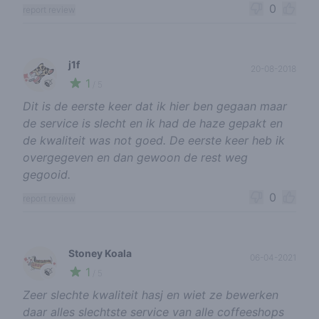
0
report review
j1f
20-08-2018
1
🍃
/ 5
Dit is de eerste keer dat ik hier ben gegaan maar
de service is slecht en ik had de haze gepakt en
de kwaliteit was not goed. De eerste keer heb ik
overgegeven en dan gewoon de rest weg
gegooid.
0
report review
Stoney Koala
06-04-2021
1
🍃
/ 5
Zeer slechte kwaliteit hasj en wiet ze bewerken
daar alles slechtste service van alle coffeeshops