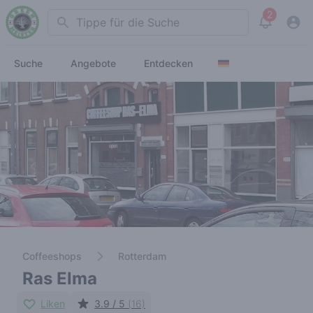
2
Search
View noti
Suche
Angebote
Entdecken
Coffeeshops
Rotterdam
Ras Elma
Liken
3.9 / 5
(16)