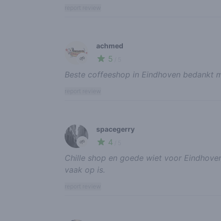
report review
achmed
5
🌱
/ 5
Beste coffeeshop in Eindhoven bedankt 
report review
spacegerry
4
🌱
/ 5
Chille shop en goede wiet voor Eindhoven
vaak op is.
report review