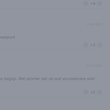
+4
21-08-2018
meetpunt
+3
22-02-2024
s begrip. Wel jammer dat de wat exclusievere wiet
+2