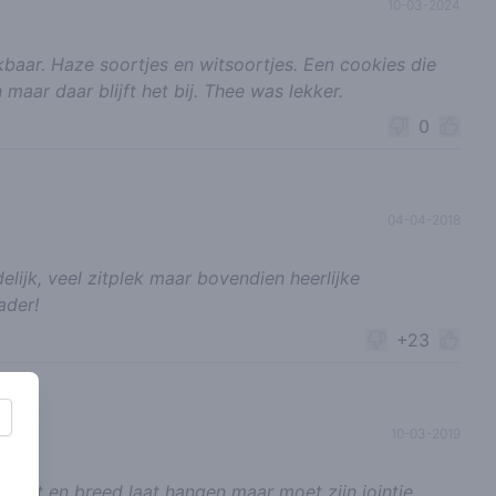
10-03-2024
kbaar. Haze soortjes en witsoortjes. Een cookies die
n maar daar blijft het bij. Thee was lekker.
0
04-04-2018
delijk, veel zitplek maar bovendien heerlijke
ader!
+23
10-03-2019
heeft en breed laat hangen maar moet zijn jointje