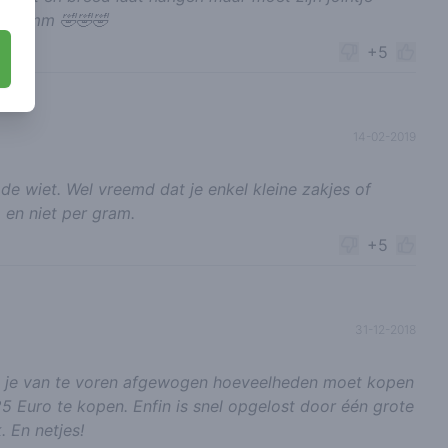
rrummmm 🤣🤣🤣
+5
14-02-2019
 de wiet. Wel vreemd dat je enkel kleine zakjes of
 en niet per gram.
+5
31-12-2018
dat je van te voren afgewogen hoeveelheden moet kopen
5 Euro te kopen. Enfin is snel opgelost door één grote
. En netjes!