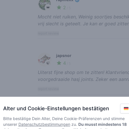
2
👑
/ 5
Mocht niet ruiken, Weinig soortjes beschi
vrij slecht is geteelt. Je kan er goed zitte
report review
japsnor
4
🍃
/ 5
Uiterst fijne shop om te zitten! Klantvrien
voorgedraaide hasj joints. Zeker een aanr
report review
Alter und Cookie-Einstellungen bestätigen
konijn
5
Bitte bestätige Dein Alter, Deine Cookie-Präferenzen und stimme
🍃
/ 5
unserer
Datenschutzbestimmungen
zu.
Du musst mindestens 18
Marjo mag niet binnen omdat hij het ruim 