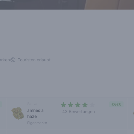
arken
Touristen erlaubt
Sativa
€€€€
amnesia
43 Bewertungen
haze
3,3 out of 5 stars
Eigenmarke