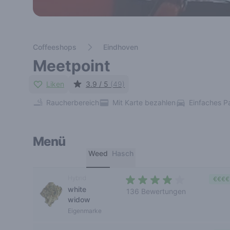
Coffeeshops
Eindhoven
Meetpoint
Liken
3.9 / 5
(49)
Raucherbereich
Mit Karte bezahlen
Einfaches P
Menü
Weed
Hasch
Hybrid
€€€€
white
136 Bewertungen
widow
3,8 out of 5 stars
Eigenmarke