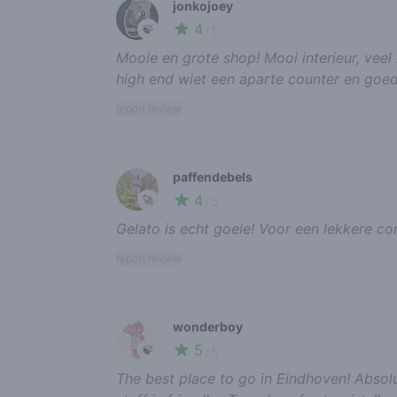
jonkojoey
4
🍃
/ 5
Mooie en grote shop! Mooi interieur, veel
high end wiet een aparte counter en goede
report review
paffendebels
4
🚀
/ 5
Gelato is echt goeie! Voor een lekkere c
report review
wonderboy
5
🍃
/ 5
The best place to go in Eindhoven! Absolu