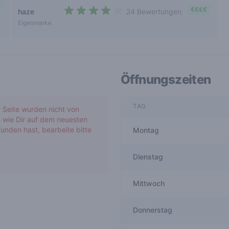
€€€€
haze
24 Bewertungen
3,8 out of 5 stars
Eigenmarke
Öffnungszeiten
TAG
r Seite wurden nicht von
 wie Dir auf dem neuesten
unden hast, bearbeite bitte
Montag
Dienstag
Mittwoch
Donnerstag