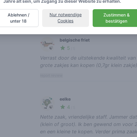
Jahre alt sein, um Zugang zu dieser Website zu erhalten.
ergens op straat rollen en oproken.. ge
Nur notwendige
Ablehnen /
Zustimmen &
report review
Cookies
unter 18
bestätigen
belgische friet
5
🍃
/ 5
Verrast door de uitstekende kwaliteit van
grote zakjes kan kopen (0,7gr klein zakje)
report review
eelke
4
🍃
/ 5
Nette zaak, vriendelijke staff. Jammer 
(klein of groot). Ik ben gewend om voor 2
en een kleine te kopen. Verder prima zaak