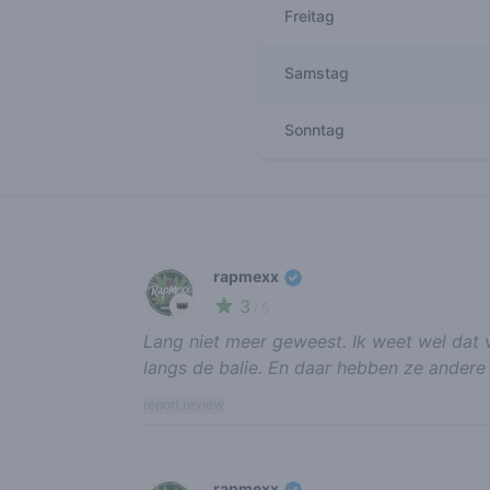
Freitag
Samstag
Sonntag
Recent reviews
rapmexx
3
👑
/ 5
Lang niet meer geweest. Ik weet wel dat 
langs de balie. En daar hebben ze andere 
report review
rapmexx