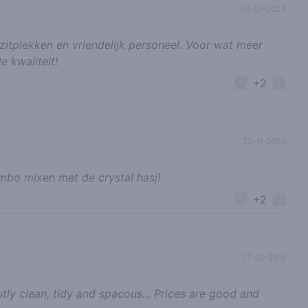
05-01-2024
 zitplekken en vriendelijk personeel. Voor wat meer
 kwaliteit!
+2
22-11-2023
ombo mixen met de crystal hasj!
+2
27-09-2019
tly clean, tidy and spacous... Prices are good and