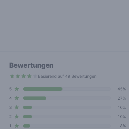
Bewertungen
Basierend auf 49 Bewertungen
3.9 out of 5 stars
star reviews
Review data
5
45%
star reviews
4
27%
star reviews
3
10%
star reviews
2
10%
star reviews
1
8%