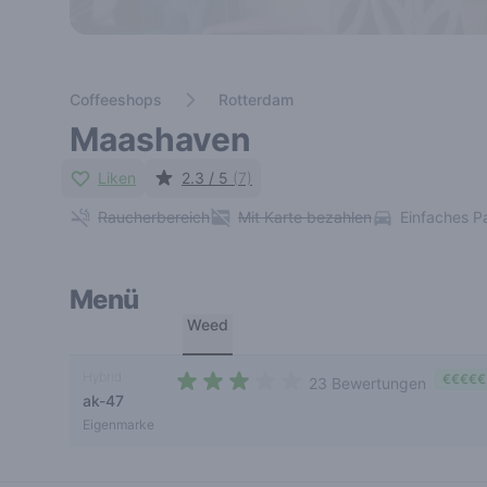
Coffeeshops
Rotterdam
Maashaven
Liken
2.3 / 5
(7)
Raucherbereich
Mit Karte bezahlen
Einfaches P
Menü
Weed
Hybrid
€€€€€
23 Bewertungen
ak-47
2,4 out of 5 stars
Eigenmarke