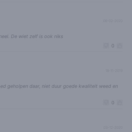
06-02-2020
eel. De wiet zelf is ook niks
0
18-11-2019
oed geholpen daar, niet duur goede kwaliteit weed en
0
03-12-2020