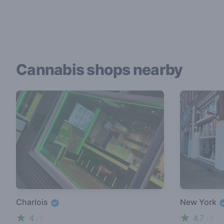
Cannabis shops nearby
Charlois
New York
4
4.7
/ 5
/ 5