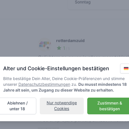
Sonntag
Recent reviews
rotterdamzuid
1
🥦
/ 5
Oplichters ze geven je alleen maar takjes!
report review
Alter und Cookie-Einstellungen bestätigen
Bitte bestätige Dein Alter, Deine Cookie-Präferenzen und stimme
unserer
Datenschutzbestimmungen
zu.
Du musst mindestens 18
kingpunani
Jahre alt sein, um Zugang zu dieser Website zu erhalten.
3
🌱
/ 5
Nur notwendige
Ablehnen /
Zustimmen &
Ik ken betere shops. Wietje kopen en opr
Cookies
unter 18
bestätigen
ken alleen hun amnesia haze, maar naar b
ik de shop 3,2/5 punten, en laat ik hem ve