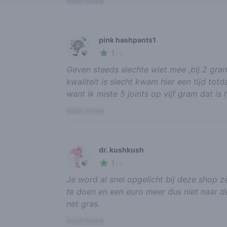
report review
pink hashpants1
1
🍃
/ 5
Geven steeds slechte wiet mee ,bij 2 gr
kwaliteit is slecht kwam hier een tijd tot
want ik miste 5 joints op vijf gram dat is
report review
dr. kushkush
1
🍃
/ 5
Je word al snel opgelicht bij deze shop 
te doen en een euro meer dus niet naar d
net gras.
report review