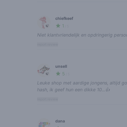
chiefkeef
1
🍃
/ 5
Niet klantvriendelijk en opdringerig person
report review
unsell
5
🍃
/ 5
Leuke shop met aardige jongens, altijd g
hash, ik geef hun een dikke 10...👍
report review
dana