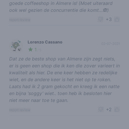
goede coffeeshop in Almere is! (Moet uiteraard
ook wel gezien de concurrentie die komt…🙈)
+3
report review
Lorenzo Cassano
02-07-2021
1
🍃
/ 5
Dat ze de beste shop van Almere zijn zegt niets,
er is geen een shop die ik ken die zover varieert in
kwaliteit als hier. De ene keer hebben ze redelijke
wiet, en de andere keer is het niet op te roken.
Laats had ik 2 gram gekocht en kreeg ik een natte
en bijna ‘soggy’ wiet.. toen heb ik besloten hier
niet meer naar toe te gaan.
+2
report review