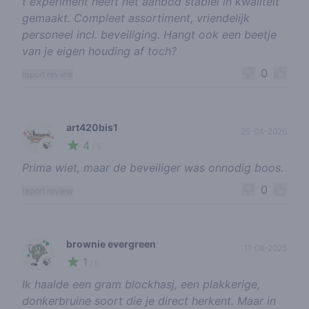
t experiment heeft het aanbod stabiel in kwaliteit
gemaakt. Compleet assortiment, vriendelijk
personeel incl. beveiliging. Hangt ook een beetje
van je eigen houding af toch?
0
report review
art420bis1
25-04-2026
4
🍃
/ 5
Prima wiet, maar de beveiliger was onnodig boos.
0
report review
brownie evergreen
11-08-2025
1
🍃
/ 5
Ik haalde een gram blockhasj, een plakkerige,
donkerbruine soort die je direct herkent. Maar in