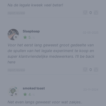
Na de legale kweek veel beter!
0
report review
Slaapbaap
02-05-2025
5
🥦
/ 5
Voor het eerst lang geweest groot gedeelte van
de spullen van het legale experiment te koop en
super klantvriendelijke medewerkers. I’ll be back
here
0
report review
smoked toast
23-11-2024
4
🥦
/ 5
Net even langs geweest voor wat zakjes..