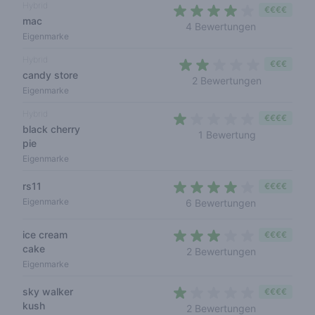
Hybrid
€€€€
mac
3,8 out of 5
4 Bewertungen
Eigenmarke
Hybrid
€€€
candy store
2 out of 5 
2 Bewertungen
Eigenmarke
Hybrid
€€€€
black cherry
1 out of 5 st
1 Bewertung
pie
Eigenmarke
rs11
€€€€
3,8 out of 5
Eigenmarke
6 Bewertungen
ice cream
€€€€
cake
3 out of 5 s
2 Bewertungen
Eigenmarke
sky walker
€€€€
kush
1 out of 5 st
2 Bewertungen