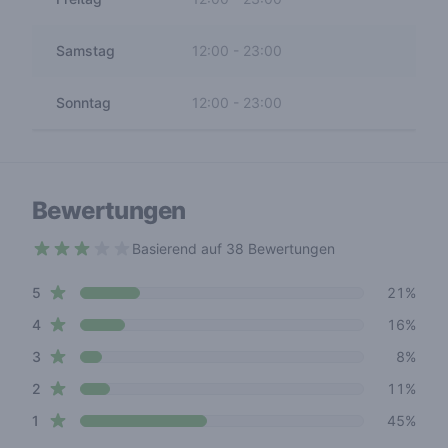
Samstag
12:00
-
23:00
Sonntag
12:00
-
23:00
Bewertungen
Basierend auf 38 Bewertungen
2.6 out of 5 stars
star reviews
Review data
5
21%
star reviews
4
16%
star reviews
3
8%
star reviews
2
11%
star reviews
1
45%