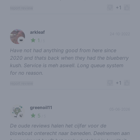
+1
report review
arkleaf
24-10-2022
1
👑
/ 5
Have not had anything good from here since
2020 and thats back when they had the blueberry
kush. Service is meh aswell. Long queue system
for no reason.
+1
report review
greenoil11
05-06-2026
5
🍃
/ 5
De oude reviews halen het cijfer voor de
blowboat onterecht naar beneden. Deelnemen aan