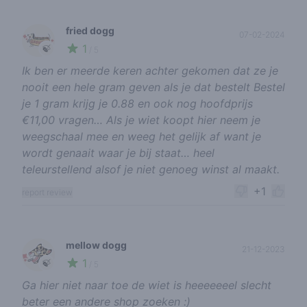
fried dogg
07-02-2024
1
🍃
/ 5
Ik ben er meerde keren achter gekomen dat ze je
nooit een hele gram geven als je dat bestelt Bestel
je 1 gram krijg je 0.88 en ook nog hoofdprijs
€11,00 vragen… Als je wiet koopt hier neem je
weegschaal mee en weeg het gelijk af want je
wordt genaait waar je bij staat… heel
teleurstellend alsof je niet genoeg winst al maakt.
+1
report review
mellow dogg
21-12-2023
1
🍃
/ 5
Ga hier niet naar toe de wiet is heeeeeeel slecht
beter een andere shop zoeken :)