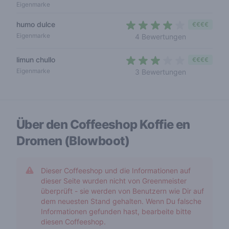
Eigenmarke
humo dulce
€€€€
3,8 out of 5
Eigenmarke
4 Bewertungen
limun chullo
€€€€
2,7 out of 5 
Eigenmarke
3 Bewertungen
Über den Coffeeshop
Koffie en
Dromen (Blowboot)
Dieser Coffeeshop und die Informationen auf
dieser Seite wurden nicht von Greenmeister
überprüft - sie werden von Benutzern wie Dir auf
dem neuesten Stand gehalten. Wenn Du falsche
Informationen gefunden hast, bearbeite bitte
diesen Coffeeshop.