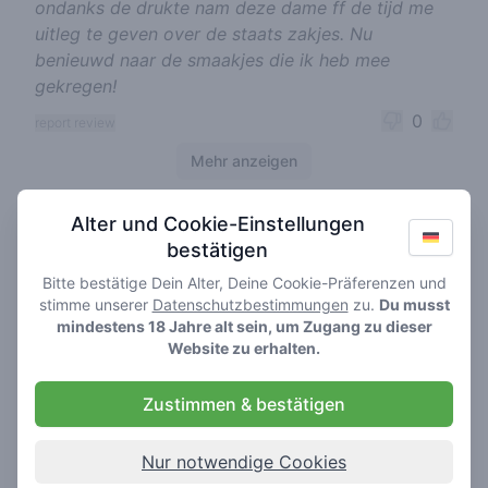
ondanks de drukte nam deze dame ff de tijd me
uitleg te geven over de staats zakjes. Nu
benieuwd naar de smaakjes die ik heb mee
gekregen!
0
report review
Mehr anzeigen
Alter und Cookie-Einstellungen
Cannabis shops nearby
bestätigen
Bitte bestätige Dein Alter, Deine Cookie-Präferenzen und
stimme unserer
Datenschutzbestimmungen
zu.
Du musst
mindestens 18 Jahre alt sein, um Zugang zu dieser
Website zu erhalten.
Zustimmen & bestätigen
Nur notwendige Cookies