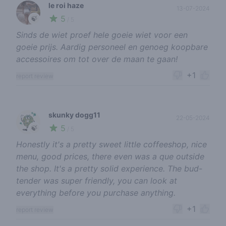
le roi haze
13-07-2024
5
🍃
/ 5
Sinds de wiet proef hele goeie wiet voor een
goeie prijs. Aardig personeel en genoeg koopbare
accessoires om tot over de maan te gaan!
+1
report review
skunky dogg11
22-05-2024
5
🍃
/ 5
Honestly it's a pretty sweet little coffeeshop, nice
menu, good prices, there even was a que outside
the shop. It's a pretty solid experience. The bud-
tender was super friendly, you can look at
everything before you purchase anything.
+1
report review