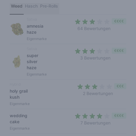
Weed
Hasch
Pre-Rolls
Sativa
€€€€
amnesia
2,6 out of 5 
64 Bewertungen
haze
Eigenmarke
Sativa
€€€€
super
3 out of 5 s
3 Bewertungen
silver
haze
Eigenmarke
Hybrid
€€€
holy grail
2,5 out of 
2 Bewertungen
kush
Eigenmarke
wedding
€€€€
cake
3,6 out of 5
7 Bewertungen
Eigenmarke