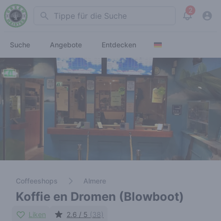
2
Search
View noti
Suche
Angebote
Entdecken
Coffeeshops
Almere
Koffie en Dromen (Blowboot)
Liken
2.6 / 5
(38)