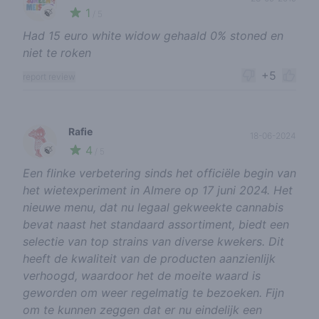
1
🍃
/ 5
Had 15 euro white widow gehaald 0% stoned en
niet te roken
+5
report review
Rafie
18-06-2024
4
🍃
/ 5
Een flinke verbetering sinds het officiële begin van
het wietexperiment in Almere op 17 juni 2024. Het
nieuwe menu, dat nu legaal gekweekte cannabis
bevat naast het standaard assortiment, biedt een
selectie van top strains van diverse kwekers. Dit
heeft de kwaliteit van de producten aanzienlijk
verhoogd, waardoor het de moeite waard is
geworden om weer regelmatig te bezoeken. Fijn
om te kunnen zeggen dat er nu eindelijk een