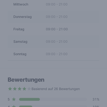
Mittwoch
09:00
-
21:00
Donnerstag
09:00
-
21:00
Freitag
09:00
-
21:00
Samstag
09:00
-
21:00
Sonntag
09:00
-
21:00
Bewertungen
Basierend auf 26 Bewertungen
3.1 out of 5 stars
star reviews
Review data
5
31%
star reviews
4
19%