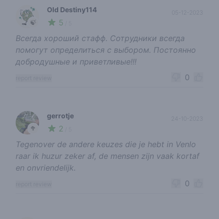
Old Destiny114
05-12-2023
5
🍃
/ 5
Всегда хороший стафф. Сотрудники всегда
помогут определиться с выбором. Постоянно
добродушные и приветливые!!!
0
report review
gerrotje
24-10-2023
2
🥦
/ 5
Tegenover de andere keuzes die je hebt in Venlo
raar ik huzur zeker af, de mensen zijn vaak kortaf
en onvriendelijk.
0
report review