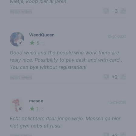
wietje, koop hier al jaren
+3
report review
WeedQueen
12-10-2022
5
🌱
/ 5
Good weed and the people who work there are
realy nice. Possibility to pay cash and with card .
You can bye without registration!
+2
report review
mason
10-01-2019
1
🍃
/ 5
Echt oplichters daar jonge wejo. Mensen ga hier
niet gwn nobs of rasta
+2
report review