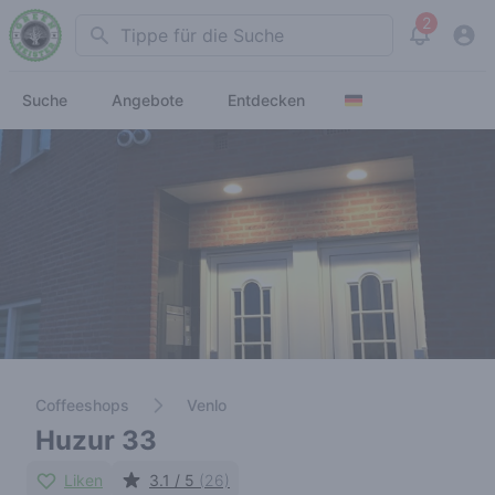
2
Search
View noti
Suche
Angebote
Entdecken
Coffeeshops
Venlo
Huzur 33
Liken
3.1 / 5
(26)