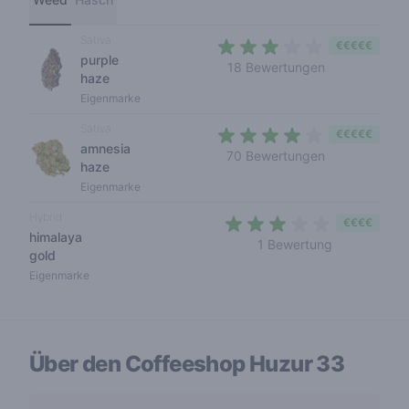
Sativa
€€€€€
purple
2,7 out of 5 s
18 Bewertungen
haze
Eigenmarke
Sativa
€€€€€
amnesia
3,3 out of 5 s
70 Bewertungen
haze
Eigenmarke
Hybrid
€€€€
himalaya
3 out of 5 s
1 Bewertung
gold
Eigenmarke
Über den Coffeeshop
Huzur 33