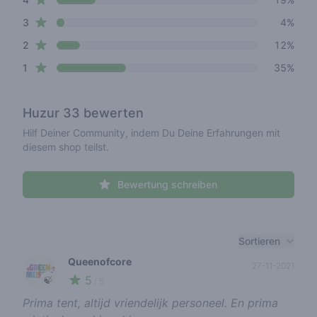
star reviews
3
4%
star reviews
2
12%
star reviews
1
35%
Huzur 33
bewerten
Hilf Deiner Community, indem Du Deine Erfahrungen mit
diesem shop teilst.
Bewertung schreiben
Recent reviews
Sortieren
Queenofcore
27-11-2021
5
🍃
/ 5
Prima tent, altijd vriendelijk personeel. En prima