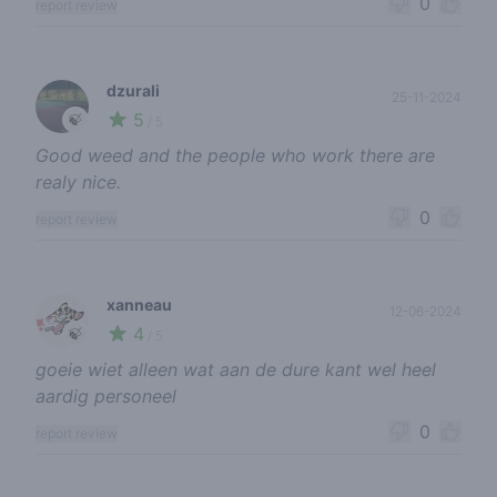
0
report review
dzurali
25-11-2024
5
🍃
/ 5
Good weed and the people who work there are
realy nice.
0
report review
xanneau
12-06-2024
4
🍃
/ 5
goeie wiet alleen wat aan de dure kant wel heel
aardig personeel
0
report review