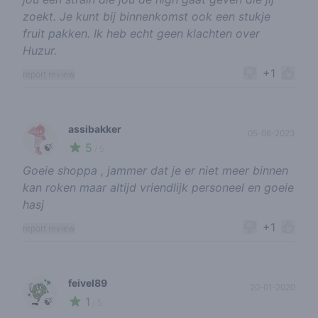
zoekt. Je kunt bij binnenkomst ook een stukje
fruit pakken. Ik heb echt geen klachten over
Huzur.
+1
report review
assibakker
05-08-2023
5
🍃
/ 5
Goeie shoppa , jammer dat je er niet meer binnen
kan roken maar altijd vriendlijk personeel en goeie
hasj
+1
report review
feivel89
20-01-2020
1
🍃
/ 5