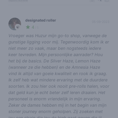
designated roller
05-09-2023
4
🍃
/ 5
Vroeger was Huzur mijn go-to shop, vanwege de
gunstige ligging voor mij. Tegenwoordig kom ik er
niet meer zo vaak, maar ben nogsteeds iedere
keer tevreden. Mijn persoonlijke aanrader? Hou
het bij de basics. De Silver Haze, Lemon Haze
(wanneer ze die hebben) en de Amnesia Haze
vind ik altijd van goeie kwaliteit en rook ik graag.
Ik zelf heb wat mindere ervaring met de duurdere
soorten. Ik zou hier ook nooit pre-rolls halen, voor
dat geld kun je echt beter zelf leren draaien. Het
personeel is enorm vriendelijk in mijn ervaring.
Zeker de dames hebben mij in het begin van mijn
stoner journey enorm geholpen. Zij zoeken met
jou een strain die jou de high gaat geven die jij