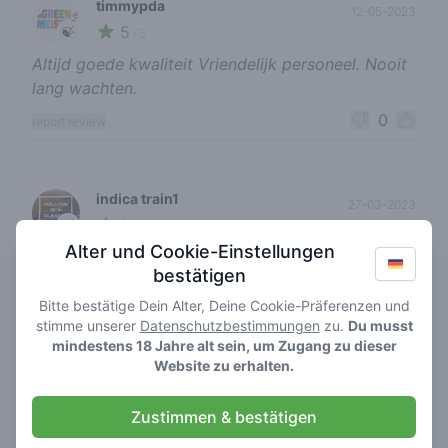
timmypda
12-05-2023
5
🍃
/ 5
Altijd goede kwaliteit Vriendelijk personeel. Nooit
lang wachten.
0
report review
indica train1
27-03-2023
1
🍃
/ 5
Alter und Cookie-Einstellungen
opnieuw werd ik opgelicht betaald voor gelato
bestätigen
kreeg iets anders
Bitte bestätige Dein Alter, Deine Cookie-Präferenzen und
0
report review
stimme unserer
Datenschutzbestimmungen
zu.
Du musst
mindestens 18 Jahre alt sein, um Zugang zu dieser
Website zu erhalten.
Venloco
31-01-2023
Zustimmen & bestätigen
3
🌱
/ 5