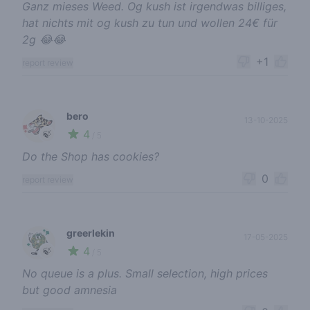
Ganz mieses Weed. Og kush ist irgendwas billiges,
hat nichts mit og kush zu tun und wollen 24€ für
2g 😂😂
+1
report review
bero
13-10-2025
4
🍃
/ 5
Do the Shop has cookies?
0
report review
greerlekin
17-05-2025
4
🍃
/ 5
No queue is a plus. Small selection, high prices
but good amnesia