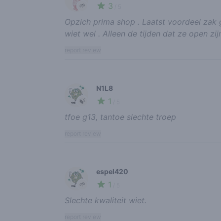
3
🌱
/ 5
Opzich prima shop . Laatst voordeel zak g
wiet wel . Alleen de tijden dat ze open zij
report review
N1L8
1
🍃
/ 5
tfoe g13, tantoe slechte troep
report review
espel420
1
🌱
/ 5
Slechte kwaliteit wiet.
report review