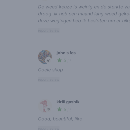
De weed keuze is weinig en de sterkte van
droog .ik heb een maand lang weed geko
deze wegingen heb ik besloten om er nik
report review
john s fcs
5
🍃
/ 5
Goeie shop
report review
kirill gashik
5
🌱
/ 5
Good, beautiful, like
report review