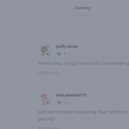
Sonntag
Recent reviews
puffy dude
4
🍃
/ 5
Prima shop, (nog) nooit echt problemen 
report review
bob peasant111
1
🍃
/ 5
wat een treurige bedoeling daar slechte kw
genoeg
report review