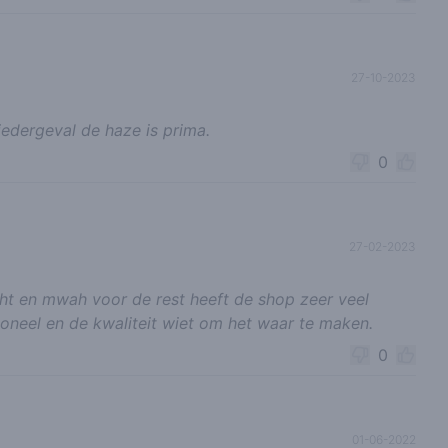
27-10-2023
iedergeval de haze is prima.
0
27-02-2023
cht en mwah voor de rest heeft de shop zeer veel
soneel en de kwaliteit wiet om het waar te maken.
0
01-06-2022