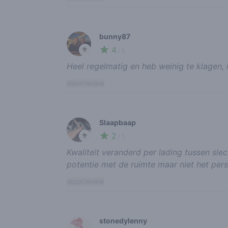
bunny87
4
🥦
/ 5
Heel regelmatig en heb weinig te klagen, 
report review
Slaapbaap
2
🥦
/ 5
Kwaliteit veranderd per lading tussen sle
potentie met de ruimte maar niet het per
report review
stonedylenny