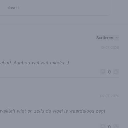
closed
Sortieren
13-07-2026
gehad. Aanbod wel wat minder :)
0
06-07-2026
aliteit wiet en zelfs de vloei is waardeloos zegt
0