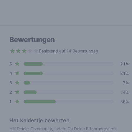
Bewertungen
Basierend auf 14 Bewertungen
2.8 out of 5 stars
star reviews
Review data
5
21%
star reviews
4
21%
star reviews
3
7%
star reviews
2
14%
star reviews
1
36%
Het Keldertje
bewerten
Hilf Deiner Community, indem Du Deine Erfahrungen mit