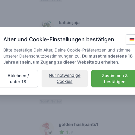
batsie jaja
4
🍃
/ 5
Alter und Cookie-Einstellungen bestätigen
De beste wiet in de omgeving
Bitte bestätige Dein Alter, Deine Cookie-Präferenzen und stimme
report review
unserer
Datenschutzbestimmungen
zu.
Du musst mindestens 18
Jahre alt sein, um Zugang zu dieser Website zu erhalten.
romantic marley
Nur notwendige
Ablehnen /
Zustimmen &
5
Cookies
unter 18
🍃
bestätigen
/ 5
Super wiet!!! Erg vriendelijk personeel!!
report review
golden hashpants1
1
🍃
/ 5