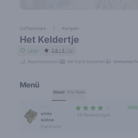
Coffeeshops
Kampen
Het Keldertje
Liken
2.8 / 5
(14)
Raucherbereich
Mit Karte bezahlen
Einfaches P
Menü
Weed
Pre-Rolls
Hybrid
€€€€
white
39 Bewertungen
widow
3,2 out of 5 stars
Eigenmarke