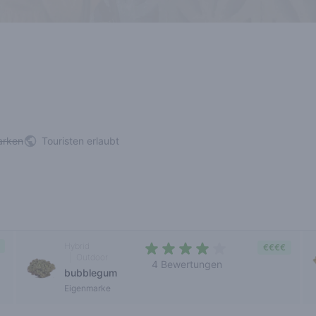
arken
Touristen erlaubt
Hybrid
€€€€
Outdoor
4 Bewertungen
bubblegum
3,5 out of 5 stars
Eigenmarke