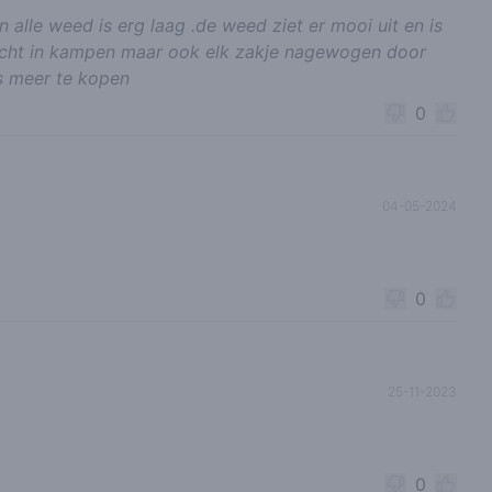
 alle weed is erg laag .de weed ziet er mooi uit en is
cht in kampen maar ook elk zakje nagewogen door
s meer te kopen
0
04-05-2024
0
25-11-2023
0