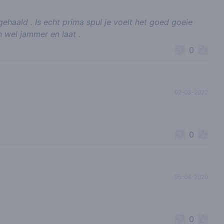
ehaald . Is echt prima spul je voelt het goed goeie
n wel jammer en laat .
0
02-03-2022
0
05-04-2020
0