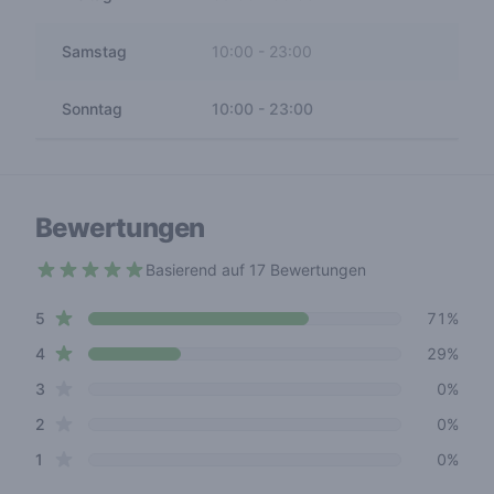
Samstag
10:00
-
23:00
Sonntag
10:00
-
23:00
Bewertungen
Basierend auf 17 Bewertungen
4.7 out of 5 stars
star reviews
Review data
5
71%
star reviews
4
29%
star reviews
3
0%
star reviews
2
0%
star reviews
1
0%