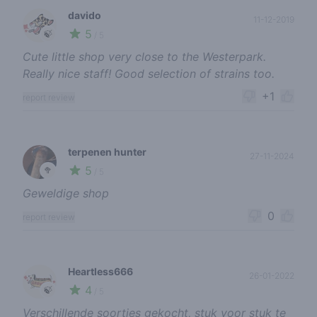
davido
11-12-2019
5
🍃
/ 5
Cute little shop very close to the Westerpark.
Really nice staff! Good selection of strains too.
+1
report review
terpenen hunter
27-11-2024
5
🥦
/ 5
Geweldige shop
0
report review
Heartless666
26-01-2022
4
🍃
/ 5
Verschillende soortjes gekocht, stuk voor stuk te