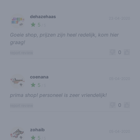
dehazehaas
23-04-2020
5
🌱
/ 5
Goeie shop, prijzen zijn heel redelijk, kom hier
graag!
0
report review
coenana
05-04-2020
5
🥦
/ 5
prima shop! personeel is zeer vriendelijk!
0
report review
zohaib
05-04-2020
5
🥦
/ 5