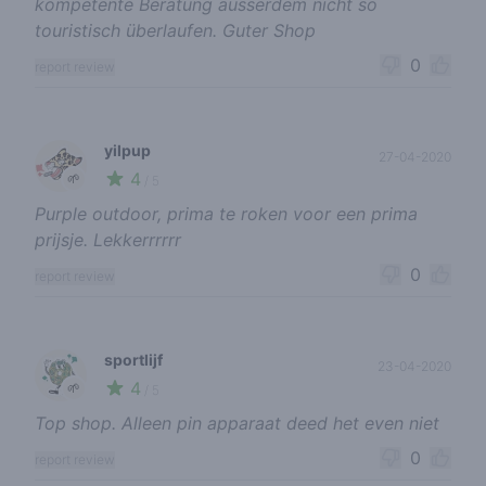
kompetente Beratung ausserdem nicht so
touristisch überlaufen. Guter Shop
0
report review
yilpup
27-04-2020
4
🌱
/ 5
Purple outdoor, prima te roken voor een prima
prijsje. Lekkerrrrrr
0
report review
sportlijf
23-04-2020
4
🌱
/ 5
Top shop. Alleen pin apparaat deed het even niet
0
report review