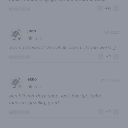
+6
report review
joep
11-11-2020
5
🍃
/ 5
Top coffeeshop! Vooral als Joe of Jarmo werkt ;)
+1
report review
ekko
17-05-2020
5
🌱
/ 5
ben blij met deze shop, leuk buurtje, leuke
mensen, gezellig, goed.
+1
report review