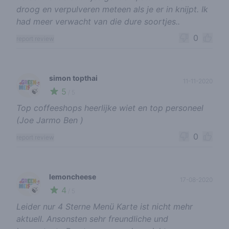
droog en verpulveren meteen als je er in knijpt. Ik
had meer verwacht van die dure soortjes..
0
report review
simon topthai
11-11-2020
5
🍃
/ 5
Top coffeeshops heerlijke wiet en top personeel
(Joe Jarmo Ben )
0
report review
lemoncheese
17-08-2020
4
🍃
/ 5
Leider nur 4 Sterne Menü Karte ist nicht mehr
aktuell. Ansonsten sehr freundliche und