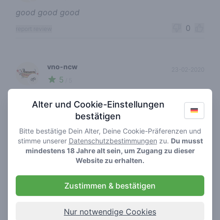
good good good
0
report review
vno-ncw
23-02-2020
5
🌱
/ 5
Altijd aardige mensen, en mooie imports. Zo was
Alter und Cookie-Einstellungen
de Acapulco Haze echt amazing, en nu die weg is
bestätigen
zijn er mooie LA soortjes beschikbaar;
confidential is echt een aanrader. Of je nu even
Bitte bestätige Dein Alter, Deine Cookie-Präferenzen und
stimme unserer
Datenschutzbestimmungen
zu.
Du musst
snel wilt halen of rustig een J wilt roken, beste
mindestens 18 Jahre alt sein, um Zugang zu dieser
shop in west naar mijn mening.
Website zu erhalten.
0
report review
Zustimmen & bestätigen
b.a.030
Nur notwendige Cookies
26-01-2020