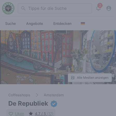
2
Search
View noti
Suche
Angebote
Entdecken
Alle Medien anzeigen
Coffeeshops
Amsterdam
De Republiek
Liken
4.7 / 5
(17)