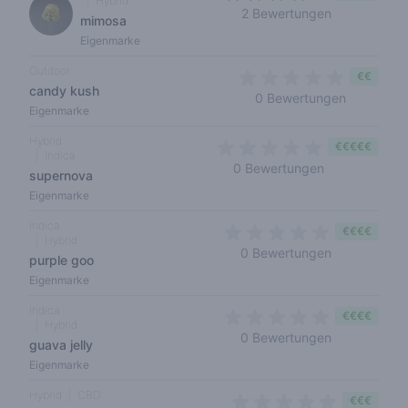
Hybrid
3,5 out of 5
2 Bewertungen
mimosa
Eigenmarke
Outdoor
€€
candy kush
0 out of 5
0 Bewertungen
Eigenmarke
Hybrid
€€€€€
Indica
0 out of 5 sta
0 Bewertungen
supernova
Eigenmarke
Indica
€€€€
Hybrid
0 out of 5 s
0 Bewertungen
purple goo
Eigenmarke
Indica
€€€€
Hybrid
0 out of 5 s
0 Bewertungen
guava jelly
Eigenmarke
Hybrid
CBD
€€€