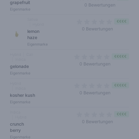
grapefruit
0 out of 5 
0 Bewertungen
Eigenmarke
Sativa
€€€€
Hybrid
0 out of 5 s
0 Bewertungen
lemon
haze
Eigenmarke
Hybrid
Cali
€€€€€
Indica
0 out of 5 sta
0 Bewertungen
gelonade
Eigenmarke
Hybrid
€€€€€
Indica
0 out of 5 sta
0 Bewertungen
kosher kush
Eigenmarke
Indica
€€€€
Hybrid
0 out of 5 s
0 Bewertungen
crunch
berry
Eigenmarke