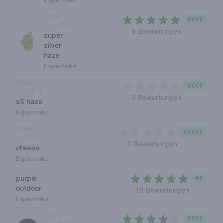
Sativa
€€€€
Hybrid
4,1 out of 5 
9 Bewertungen
super
silver
haze
Eigenmarke
Sativa
€€€€
Hybrid
0 out of 5 s
0 Bewertungen
s5 haze
Eigenmarke
Hybrid
€€€€€
Indica
0 out of 5 sta
0 Bewertungen
cheese
Eigenmarke
purple
€€
outdoor
4,6 out of
18 Bewertungen
Eigenmarke
Sativa
€€€€