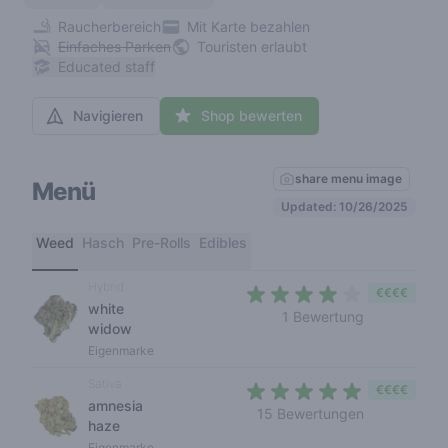
Raucherbereich
Mit Karte bezahlen
Einfaches Parken
Touristen erlaubt
Educated staff
Navigieren
Shop bewerten
share menu image
Menü
Updated: 10/26/2025
Weed
Hasch
Pre-Rolls
Edibles
Hybrid
€€€€
white
4 out of 5 s
1 Bewertung
widow
Eigenmarke
Sativa
€€€€
amnesia
4,9 out of 5
15 Bewertungen
haze
Eigenmarke