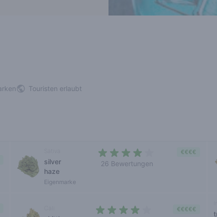
arken
Touristen erlaubt
Sativa
€€€€
silver
26 Bewertungen
haze
3,9 out of 5 stars
Eigenmarke
I
Cali
€€€€€
t