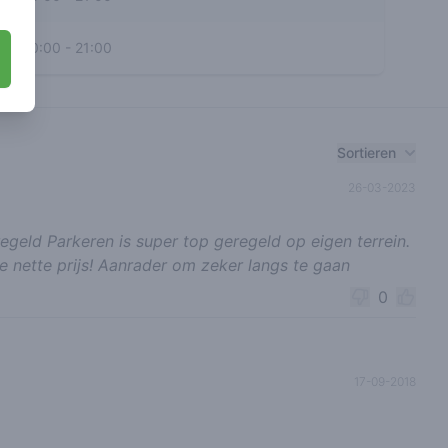
10:00
-
21:00
Sortieren
26-03-2023
egeld Parkeren is super top geregeld op eigen terrein.
e nette prijs! Aanrader om zeker langs te gaan
0
17-09-2018