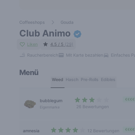
Coffeeshops
Gouda
Club Animo
Liken
4.5 / 5
(29)
Raucherbereich
Mit Karte bezahlen
Einfaches P
Menü
Weed
Hasch
Pre-Rolls
Edibles
€€€€
bubblegum
26 Bewertungen
Eigenmarke
3 out of 5 stars
€€€€
amnesia
12 Bewertungen