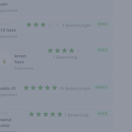
kush
igenmarke
ybrid
€€€€
4 Bewertungen
g13 haze
2,8 out of 5 stars
igenmarke
Sativa
€€€€
lemon
1 Bewertung
haze
4 out of 5 stars
Eigenmarke
€€€€€
gelato 41
19 Bewertungen
4,3 out of 5 stars
igenmarke
ndica
€€€€
1 Bewertung
peanut
5 out of 5 stars
utter
igenmarke