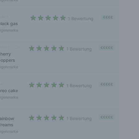
ndica
€€€€
1 Bewertung
black gas
5 out of 5 stars
igenmarke
ybrid
Cali
€€€€€
1 Bewertung
cherry
5 out of 5 stars
poppers
igenmarke
ali
€€€€€
1 Bewertung
oreo cake
5 out of 5 stars
igenmarke
€€€€€
rainbow
1 Bewertung
5 out of 5 stars
dreams
igenmarke