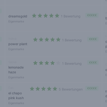
I
€€€€€
dreamsgold
1 Bewertung
5 out of 5 stars
Eigenmarke
E
H
Indica
€€€€
1 Bewertung
power plant
5 out of 5 stars
Eigenmarke
E
Sativa
€€€€
1 Bewertung
C
lemonade
4 out of 5 stars
haze
E
Eigenmarke
Cali
€€€€€
5 Bewertungen
el chapo
5 out of 5 stars
pink kush
E
Eigenmarke