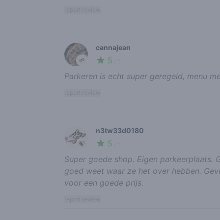
report review
cannajean
5
🌱
/ 5
Parkeren is echt super geregeld, menu me
report review
n3tw33d0180
5
🍃
/ 5
Super goede shop. Eigen parkeerplaats. G
goed weet waar ze het over hebben. Geven
voor een goede prijs.
report review