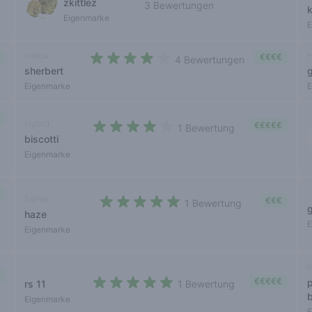
zkittlez
3 Bewertungen
3,3 out of 5 stars
Eigenmarke
E
Indica
H
€€€€
4 Bewertungen
sherbert
4 out of 5 stars
Eigenmarke
E
Hybrid
€€€€€
1 Bewertung
biscotti
4 out of 5 stars
Eigenmarke
Sativa
€€€
1 Bewertung
haze
5 out of 5 stars
E
Eigenmarke
I
€€€€€
rs 11
1 Bewertung
5 out of 5 stars
b
Eigenmarke
E