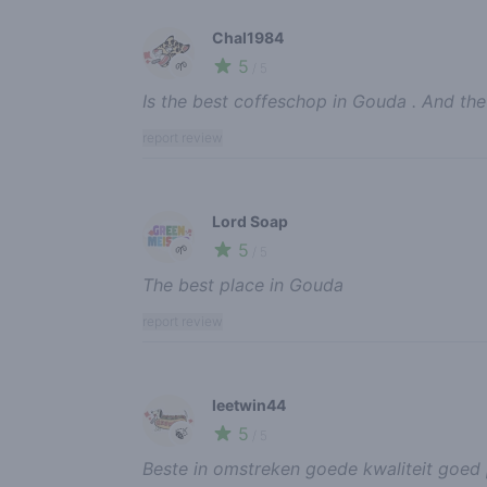
Chal1984
5
🌱
/ 5
Is the best coffeschop in Gouda . And the 
report review
Lord Soap
5
🌱
/ 5
The best place in Gouda
report review
leetwin44
5
🍃
/ 5
Beste in omstreken goede kwaliteit goed 