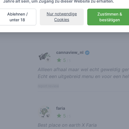
Jahre alt sein, um Zugang zu dieser Website zu erhalten.
Sonntag
Nur notwendige
Ablehnen /
Zustimmen &
Cookies
unter 18
bestätigen
Recent reviews
cannaview_nl
5
🥦
/ 5
Allleen afhaal maar wel echt geweldig ger
Echt een uitgebreid menu en voor een hel
report review
faria
5
🍃
/ 5
Best place on earth X Faria