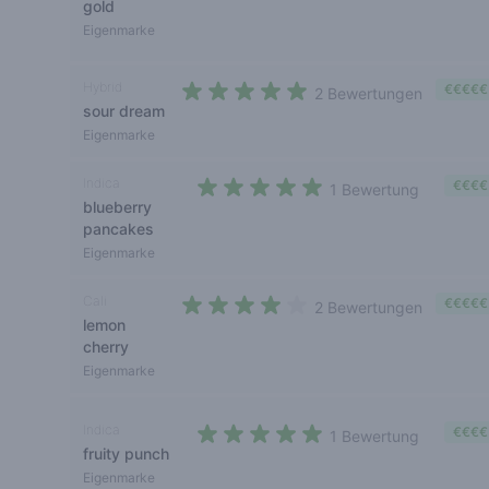
4 out of 5 stars
gold
Eigenmarke
Hybrid
€€€€€
2 Bewertungen
sour dream
4,5 out of 5 stars
Eigenmarke
Indica
€€€€
1 Bewertung
blueberry
5 out of 5 stars
pancakes
Eigenmarke
Cali
€€€€€
2 Bewertungen
lemon
3,5 out of 5 stars
cherry
Eigenmarke
Indica
€€€€
1 Bewertung
fruity punch
5 out of 5 stars
Eigenmarke