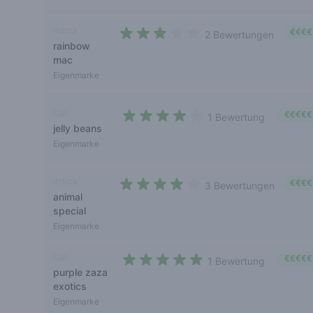
Indica
€€€€
2 Bewertungen
rainbow
2,5 out of 5 stars
mac
Eigenmarke
Cali
€€€€€
1 Bewertung
jelly beans
4 out of 5 stars
Eigenmarke
Indica
€€€€
3 Bewertungen
animal
4 out of 5 stars
special
Eigenmarke
Cali
€€€€€
1 Bewertung
purple zaza
5 out of 5 stars
exotics
Eigenmarke