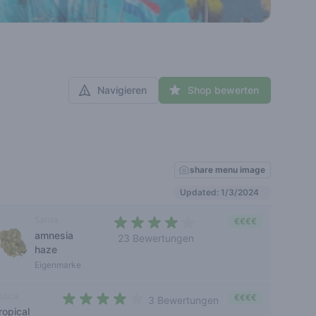
Navigieren
Shop bewerten
share menu image
Updated: 1/3/2024
Sativa
€€€€
amnesia
23 Bewertungen
haze
3,2 out of 5 stars
Eigenmarke
ndica
€€€€
3 Bewertungen
ropical
3,7 out of 5 stars