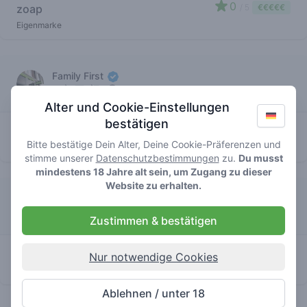
0
zoap
/ 5
€€€€€
Eigenmarke
Family First
Alter und Cookie-Einstellungen
bestätigen
4.6
zoap
/ 5
€€€€€
Bitte bestätige Dein Alter, Deine Cookie-Präferenzen und
Eigenmarke
stimme unserer
Datenschutzbestimmungen
zu.
Du musst
mindestens 18 Jahre alt sein, um Zugang zu dieser
Website zu erhalten.
Voyagers
Zustimmen & bestätigen
0
zoap
/ 5
€€€€€
Nur notwendige Cookies
Eigenmarke
Ablehnen / unter 18