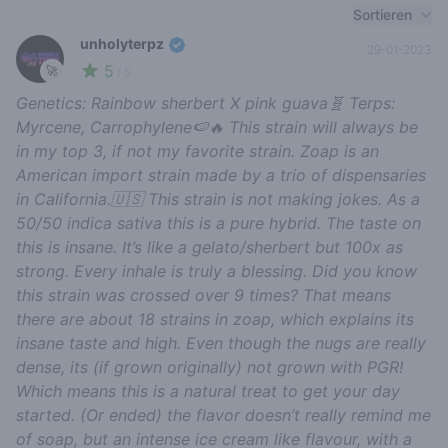
Recent reviews
Sortieren
unholyterpz
29-01-2023
5
🚀
/ 5
Genetics: Rainbow sherbert X pink guava🧬 Terps:
Myrcene, Carrophylene🍉🔥 This strain will always be
in my top 3, if not my favorite strain. Zoap is an
American import strain made by a trio of dispensaries
in California.🇺🇸 This strain is not making jokes. As a
50/50 indica sativa this is a pure hybrid. The taste on
this is insane. It’s like a gelato/sherbert but 100x as
strong. Every inhale is truly a blessing. Did you know
this strain was crossed over 9 times? That means
there are about 18 strains in zoap, which explains its
insane taste and high. Even though the nugs are really
dense, its (if grown originally) not grown with PGR!
Which means this is a natural treat to get your day
started. (Or ended) the flavor doesn’t really remind me
of soap, but an intense ice cream like flavour, with a