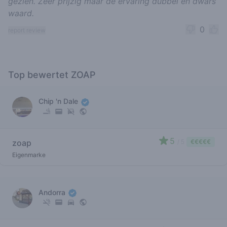
gezien. Zeer prijzig maar de ervaring dubbel en dwars
waard.
0
report review
Top bewertet ZOAP
Chip 'n Dale
5
zoap
/ 5
€€€€€
Eigenmarke
Andorra