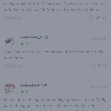
background of a fruit cocktail. If you’re a strain hunter,
add this to your list! It truly is a legendary strain!🔥
+2
report review
cannaview_nl
08-02-2023
5
🥦
/ 5
Amazing taste in this cross One of the favorites right
now for me
0
report review
yankeekush420
15-03-2023
5
🌱
/ 5
Ik ben oprecht nog nooit zo high geweest, maar 0,25g
uit de bong gesmoked en heb met recht sterretjes