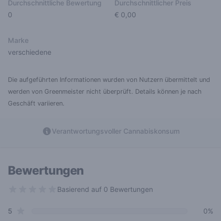
Durchschnittliche Bewertung
Durchschnittlicher Preis
0
€ 0,00
Marke
verschiedene
Die aufgeführten Informationen wurden von Nutzern übermittelt und
werden von Greenmeister nicht überprüft. Details können je nach
Geschäft variieren.
Verantwortungsvoller Cannabiskonsum
Bewertungen
Basierend auf 0 Bewertungen
0 out of 5 stars
star reviews
Review data
5
0%