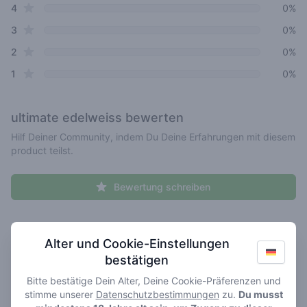
star reviews
4
0%
star reviews
3
0%
star reviews
2
0%
star reviews
1
0%
ultimate edelweiss
bewerten
Hilf Deiner Community, indem Du Deine Erfahrungen mit diesem
product teilst.
Bewertung schreiben
Recent reviews
Dein Name hier
Alter und Cookie-Einstellungen
bestätigen
Pick a rating
Write review
Bitte bestätige Dein Alter, Deine Cookie-Präferenzen und
stimme unserer
Datenschutzbestimmungen
zu.
Du musst