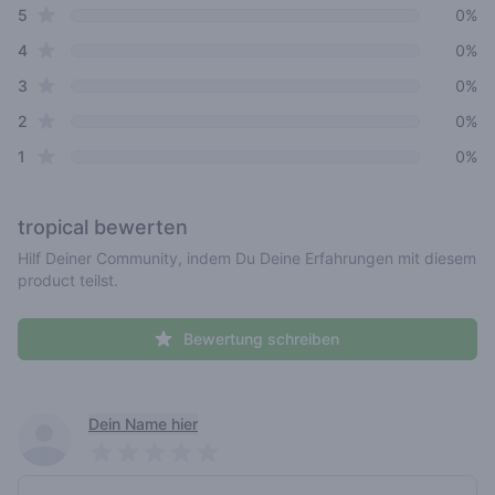
star reviews
Review data
5
0%
star reviews
4
0%
star reviews
3
0%
star reviews
2
0%
star reviews
1
0%
tropical
bewerten
Hilf Deiner Community, indem Du Deine Erfahrungen mit diesem
product teilst.
Bewertung schreiben
Recent reviews
Dein Name hier
Pick a rating
Write review