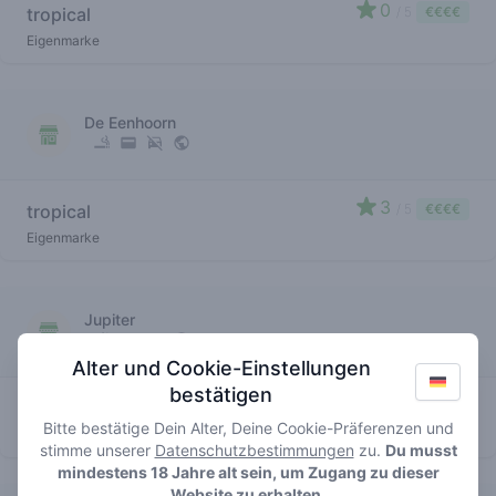
0
tropical
/ 5
€€€€
Eigenmarke
De Eenhoorn
3
tropical
/ 5
€€€€
Eigenmarke
Jupiter
Alter und Cookie-Einstellungen
bestätigen
0
tropical
/ 5
€€€€
Bitte bestätige Dein Alter, Deine Cookie-Präferenzen und
Eigenmarke
stimme unserer
Datenschutzbestimmungen
zu.
Du musst
mindestens 18 Jahre alt sein, um Zugang zu dieser
Website zu erhalten.