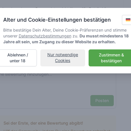
elt und werden von Greenmeister nicht überprüft. Details können
Alter und Cookie-Einstellungen bestätigen
Bitte bestätige Dein Alter, Deine Cookie-Präferenzen und stimme
voller Cannabiskonsum
unserer
Datenschutzbestimmungen
zu.
Du musst mindestens 18
Jahre alt sein, um Zugang zu dieser Website zu erhalten.
nt reviews
Dein Name hier
Nur notwendige
Ablehnen /
Zustimmen &
Cookies
unter 18
bestätigen
Pick a rating
e review
Posten
Sei der Erste, der eine Bewertung abgibt!