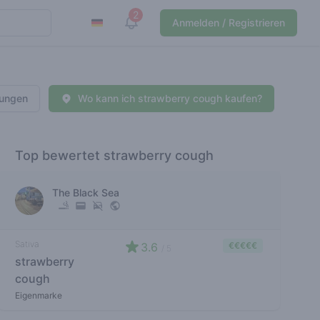
2
View notifications
Anmelden / Registrieren
rungen
Wo kann ich strawberry cough kaufen?
Top bewertet strawberry cough
The Black Sea
Sativa
3.6
€€€€€
/ 5
strawberry
cough
Eigenmarke