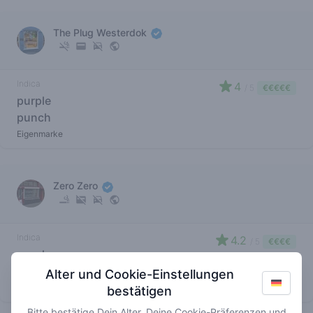
The Plug Westerdok
Indica
4
/ 5
€€€€€
purple
punch
Eigenmarke
Zero Zero
Indica
4.2
/ 5
€€€€
purple
punch
Alter und Cookie-Einstellungen
Eigenmarke
bestätigen
Bitte bestätige Dein Alter, Deine Cookie-Präferenzen und