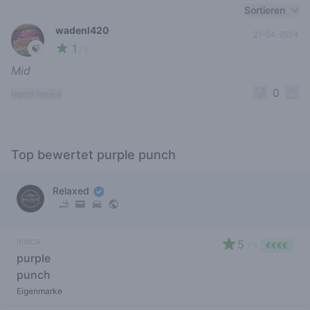
Recent reviews
Sortieren
wadenl420
21-04-2024
1
🍃
/ 5
Mid
0
report review
Top bewertet purple punch
Relaxed
Indica
5
/ 5
€€€€
purple
punch
Eigenmarke