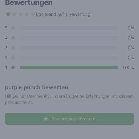
Bewertungen
Basierend auf 1 Bewertung
1 out of 5 stars
star reviews
Review data
5
0%
star reviews
4
0%
star reviews
3
0%
star reviews
2
0%
star reviews
1
100%
purple punch
bewerten
Hilf Deiner Community, indem Du Deine Erfahrungen mit diesem
product teilst.
Bewertung schreiben