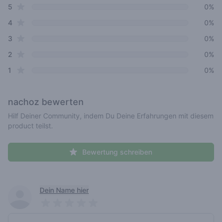
star reviews
Review data
5
0%
star reviews
4
0%
star reviews
3
0%
star reviews
2
0%
star reviews
1
0%
nachoz
bewerten
Hilf Deiner Community, indem Du Deine Erfahrungen mit diesem
product teilst.
Bewertung schreiben
Recent reviews
Dein Name hier
Pick a rating
Write review