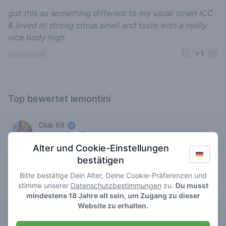
got this as something different to my usual strain ICC
& loved it! strong citrus smell and taste with a really
nice body high
+1
report review
Top bewertet lemontini
Club 69
Alter und Cookie-Einstellungen
bestätigen
5
lemontini
/ 5
€€€€
Bitte bestätige Dein Alter, Deine Cookie-Präferenzen und
Eigenmarke
stimme unserer
Datenschutzbestimmungen
zu.
Du musst
mindestens 18 Jahre alt sein, um Zugang zu dieser
Website zu erhalten.
The Plug Westerdok