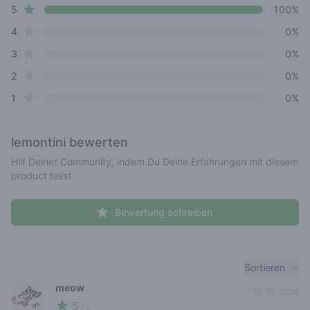
star reviews
Review data
5
100%
star reviews
4
0%
star reviews
3
0%
star reviews
2
0%
star reviews
1
0%
lemontini
bewerten
Hilf Deiner Community, indem Du Deine Erfahrungen mit diesem
product teilst.
Bewertung schreiben
Recent reviews
Sortieren
meow
12-07-2024
5
🌱
/ 5