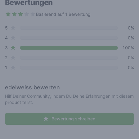
Bewertungen
Basierend auf 1 Bewertung
3 out of 5 stars
star reviews
Review data
5
0%
star reviews
4
0%
star reviews
3
100%
star reviews
2
0%
star reviews
1
0%
edelweiss
bewerten
Hilf Deiner Community, indem Du Deine Erfahrungen mit diesem
product teilst.
Bewertung schreiben