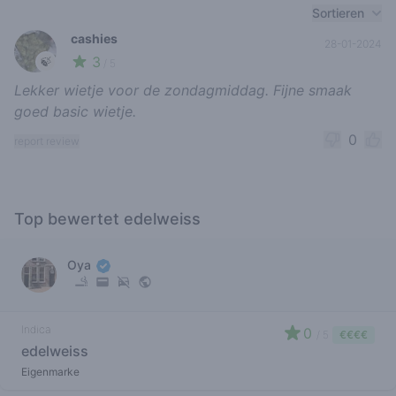
Recent reviews
Sortieren
cashies
28-01-2024
3
🍃
/ 5
Lekker wietje voor de zondagmiddag. Fijne smaak
goed basic wietje.
0
report review
Top bewertet edelweiss
Oya
Indica
0
/ 5
€€€€
edelweiss
Eigenmarke