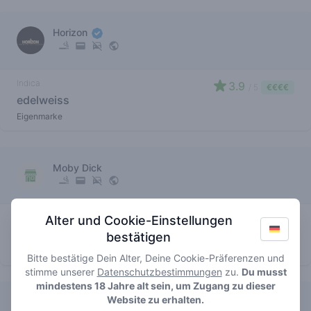
Horizon
Indica
3.9
/ 5
€€€€
edelweiss
Eigenmarke
Moby Dick
Indica
Alter und Cookie-Einstellungen
3.2
/ 5
€€€€
edelweiss
bestätigen
Eigenmarke
Bitte bestätige Dein Alter, Deine Cookie-Präferenzen und
stimme unserer
Datenschutzbestimmungen
zu.
Du musst
mindestens 18 Jahre alt sein, um Zugang zu dieser
Website zu erhalten.
De Blikken Deur