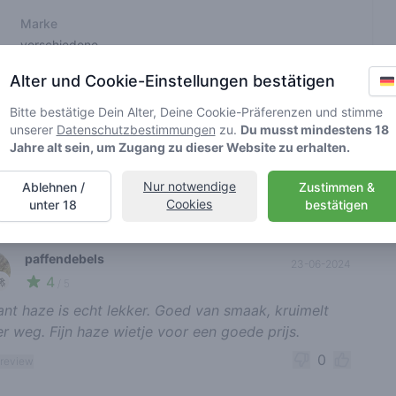
Marke
verschiedene
Alter und Cookie-Einstellungen bestätigen
elt und werden von Greenmeister nicht überprüft. Details können
Bitte bestätige Dein Alter, Deine Cookie-Präferenzen und stimme
unserer
Datenschutzbestimmungen
zu.
Du musst mindestens 18
Jahre alt sein, um Zugang zu dieser Website zu erhalten.
voller Cannabiskonsum
Nur notwendige
Ablehnen /
Zustimmen &
Cookies
unter 18
bestätigen
nt reviews
Sortieren
paffendebels
23-06-2024
4
🚀
/ 5
liant haze is echt lekker. Goed van smaak, kruimelt
er weg. Fijn haze wietje voor een goede prijs.
0
 review