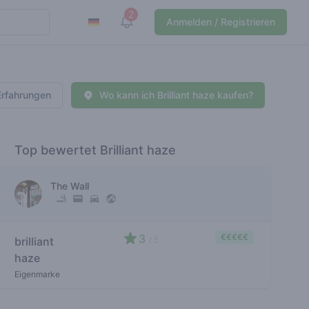
2
View notifications
Anmelden / Registrieren
Erfahrungen
Wo kann ich Brilliant haze kaufen?
Top bewertet Brilliant haze
The Wall
3
€€€€€
brilliant
/ 5
haze
Eigenmarke