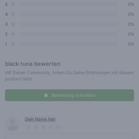
star reviews
Review data
5
0%
star reviews
4
0%
star reviews
3
0%
star reviews
2
0%
star reviews
1
0%
black tuna
bewerten
Hilf Deiner Community, indem Du Deine Erfahrungen mit diesem
product teilst.
Bewertung schreiben
Recent reviews
Dein Name hier
Pick a rating
Write review