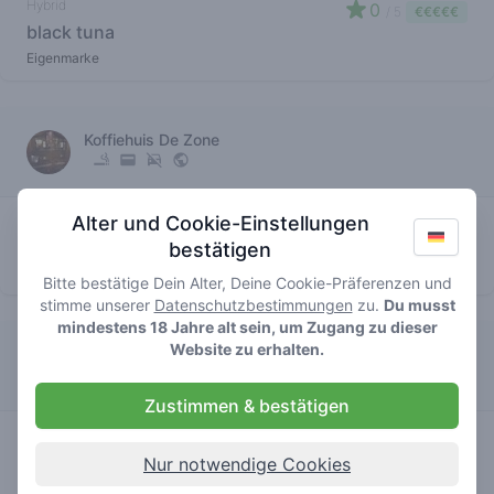
Hybrid
0
/ 5
€€€€€
black tuna
Eigenmarke
Koffiehuis De Zone
Hybrid
Alter und Cookie-Einstellungen
5
/ 5
€€€€
black tuna
bestätigen
Eigenmarke
Bitte bestätige Dein Alter, Deine Cookie-Präferenzen und
stimme unserer
Datenschutzbestimmungen
zu.
Du musst
mindestens 18 Jahre alt sein, um Zugang zu dieser
Website zu erhalten.
Gallery Colorado
Zustimmen & bestätigen
Hybrid
3
/ 5
€€€€
black tuna
Nur notwendige Cookies
Eigenmarke