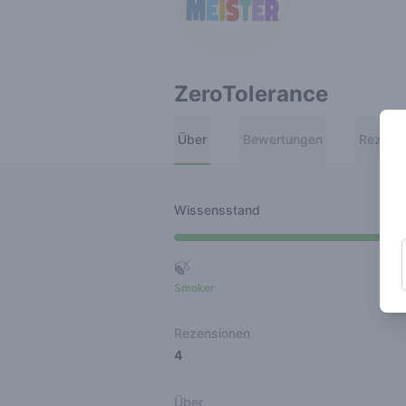
ZeroTolerance
Über
Bewertungen
Rezens
Wissensstand
🍃
Smoker
Ro
Rezensionen
4
Über