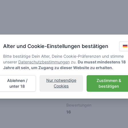
ionen
Freunde
Alter und Cookie-Einstellungen bestätigen
Bitte bestätige Dein Alter, Deine Cookie-Präferenzen und stimme
unserer
Datenschutzbestimmungen
zu.
Du musst mindestens 18
Jahre alt sein, um Zugang zu dieser Website zu erhalten.
Nur notwendige
Ablehnen /
Zustimmen &
🌱
🥦
🚀
Cookies
unter 18
bestätigen
ller
Stoner
Spaceran
Bewertungen
16