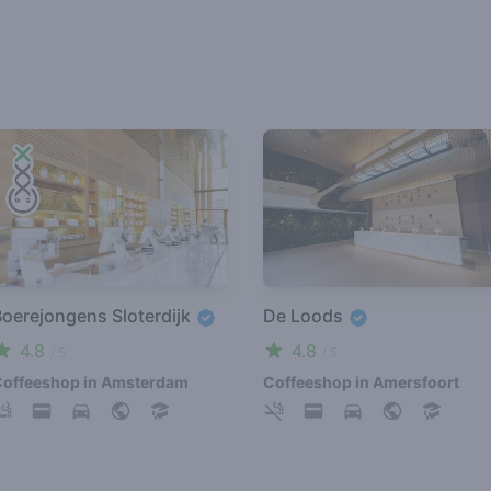
Boerejongens Sloterdijk
De Loods
4.8
4.8
/ 5
/ 5
offeeshop in Amsterdam
Coffeeshop in Amersfoort