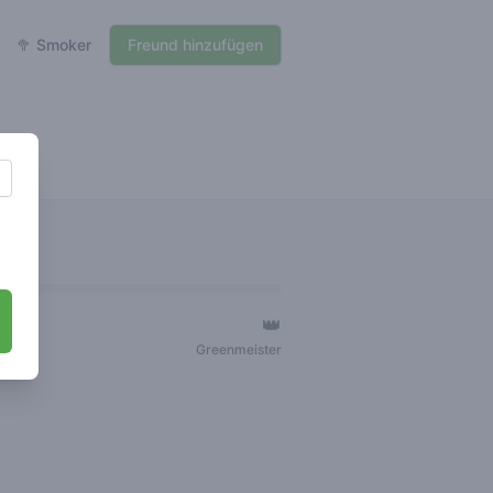
🥦 Smoker
Freund hinzufügen
👑
ger
Greenmeister